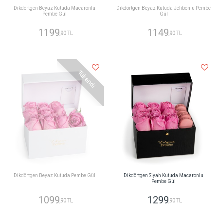
Dikdörtgen Beyaz Kutuda Macaronlu
Dikdörtgen Beyaz Kutuda Jelibonlu Pembe
Pembe Gül
Gül
1199
1149
,90 TL
,90 TL
Tükendi
Dikdörtgen Beyaz Kutuda Pembe Gül
Dikdörtgen Siyah Kutuda Macaronlu
Pembe Gül
1099
1299
,90 TL
,90 TL