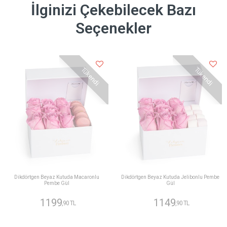
İlginizi Çekebilecek Bazı
Seçenekler
Tükendi
Tükendi
Dikdörtgen Beyaz Kutuda Macaronlu
Dikdörtgen Beyaz Kutuda Jelibonlu Pembe
Pembe Gül
Gül
1199
1149
,90 TL
,90 TL