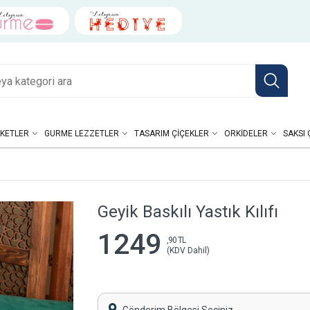
KETLER
GURME LEZZETLER
TASARIM ÇIÇEKLER
ORKIDELER
SAKSI 
Geyik Baskılı Yastık Kılıfı
1249
,90 TL
(KDV Dahil)