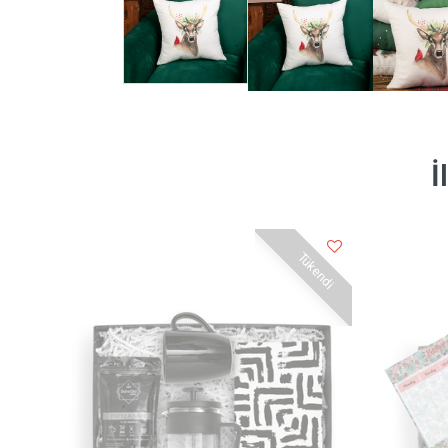
İ
Tükendi