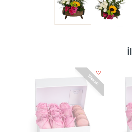
İ
Tükendi