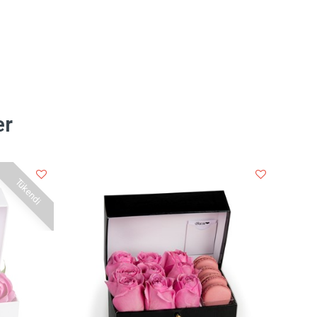
er
Tükendi