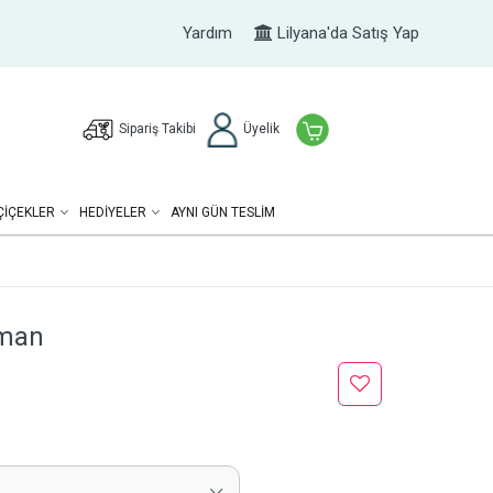
Yardım
Lilyana'da Satış Yap
Sipariş Takibi
Üyelik
ÇIÇEKLER
HEDIYELER
AYNI GÜN TESLİM
jman