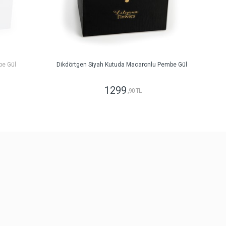
be Gül
Dikdörtgen Siyah Kutuda Macaronlu Pembe Gül
1299
,90 TL