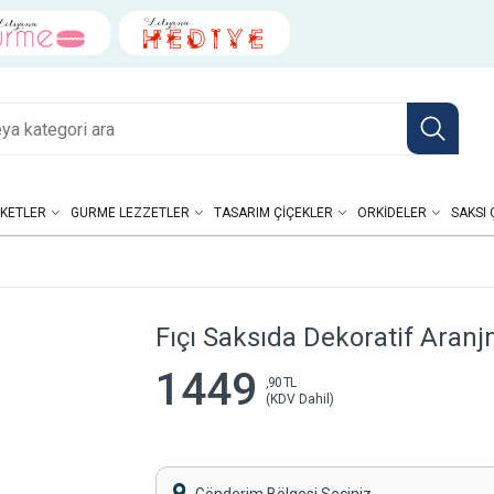
KETLER
GURME LEZZETLER
TASARIM ÇIÇEKLER
ORKIDELER
SAKSI 
Fıçı Saksıda Dekoratif Aran
1449
,90 TL
(KDV Dahil)