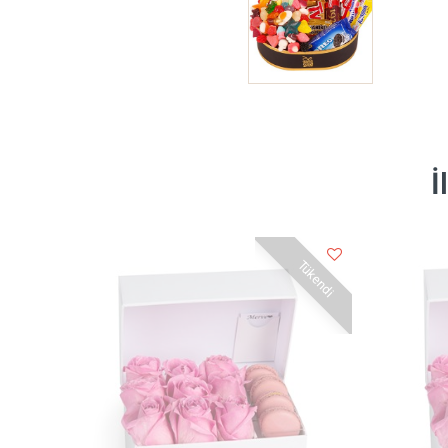
İ
Tükendi