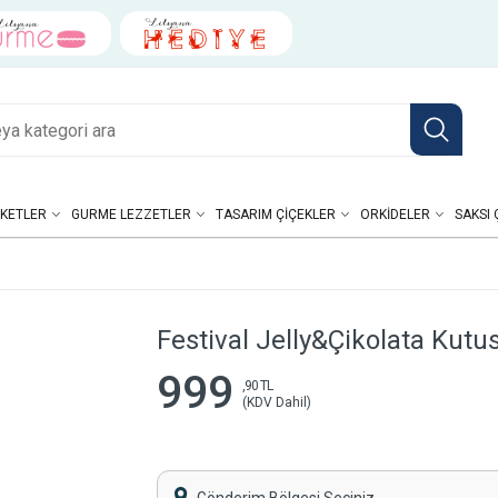
KETLER
GURME LEZZETLER
TASARIM ÇIÇEKLER
ORKIDELER
SAKSI 
Festival Jelly&Çikolata Kutu
999
,90 TL
(KDV Dahil)