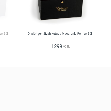
be Gül
Dikdörtgen Siyah Kutuda Macaronlu Pembe Gül
1299
,90 TL