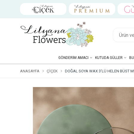
GÖNDERIM AMACI
KUTUDA GÜLLER
BU
ANASAYFA
ÇIÇEK
DOĞAL SOYA WAX 3'LÜ HELEN BÜST MU