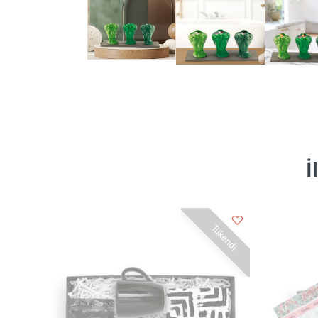
İ
Tükendi