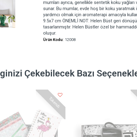
mumları ayrıca, genellikle sentetik koku yağları 
sunar. Bu mumlar, evde hoş bir koku yaratmak iç
yardımcı olmak için aromaterapi amacıyla kullanı
9.5x7 cm ÖNEMLİ NOT: Helen Büst geri dönüşüm m
tasarlanmıştır. Helen Büstler özel bir hammadd
oluşur.
Ürün Kodu:
12008
lginizi Çekebilecek Bazı Seçenekl
Tükendi