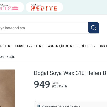
KETLER
GURME LEZZETLER
TASARIM ÇIÇEKLER
ORKIDELER
SAKSI 
M - YEŞIL
Doğal Soya Wax 3'lü Helen B
949
,90 TL
(KDV Dahil)