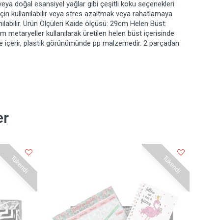
veya doğal esansiyel yağlar gibi çeşitli koku seçenekleri
in kullanılabilir veya stres azaltmak veya rahatlamaya
labilir. Ürün Ölçüleri Kaide ölçüsü: 29cm Helen Büst:
etaryeller kullanılarak üretilen helen büst içerisinde
e içerir, plastik görünümünde pp malzemedir. 2 parçadan
er
Tükendi
Tükendi