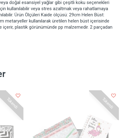
veya doğal esansiyel yağlar gibi çeşitli koku seçenekleri
in kullanılabilir veya stres azaltmak veya rahatlamaya
labilir. Ürün Ölçüleri Kaide ölçüsü: 29cm Helen Büst:
etaryeller kullanılarak üretilen helen büst içerisinde
e içerir, plastik görünümünde pp malzemedir. 2 parçadan
er
Tükendi
Tükendi