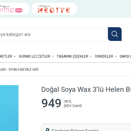
KETLER
GURME LEZZETLER
TASARIM ÇIÇEKLER
ORKIDELER
SAKSI 
M - SIYAH-BEYAZ-GRI
Doğal Soya Wax 3'lü Helen B
949
,90 TL
(KDV Dahil)