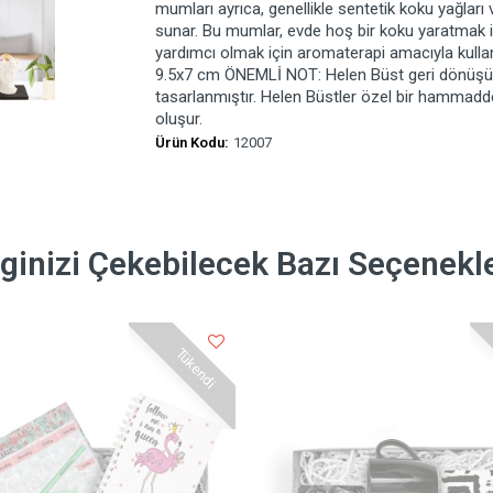
mumları ayrıca, genellikle sentetik koku yağları 
sunar. Bu mumlar, evde hoş bir koku yaratmak iç
yardımcı olmak için aromaterapi amacıyla kullanı
9.5x7 cm ÖNEMLİ NOT: Helen Büst geri dönüşüm m
tasarlanmıştır. Helen Büstler özel bir hammadd
oluşur.
Ürün Kodu:
12007
lginizi Çekebilecek Bazı Seçenekl
Tükendi