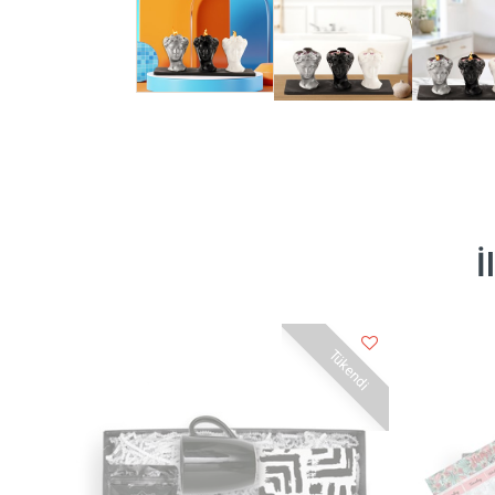
İ
Tükendi