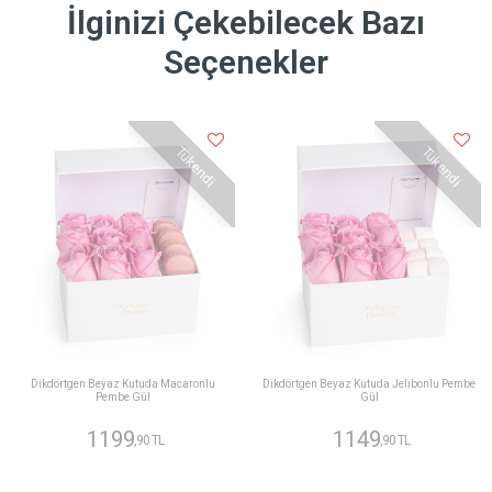
İlginizi Çekebilecek Bazı
Seçenekler
Tükendi
Tükendi
Dikdörtgen Beyaz Kutuda Macaronlu
Dikdörtgen Beyaz Kutuda Jelibonlu Pembe
Pembe Gül
Gül
1199
1149
,90 TL
,90 TL