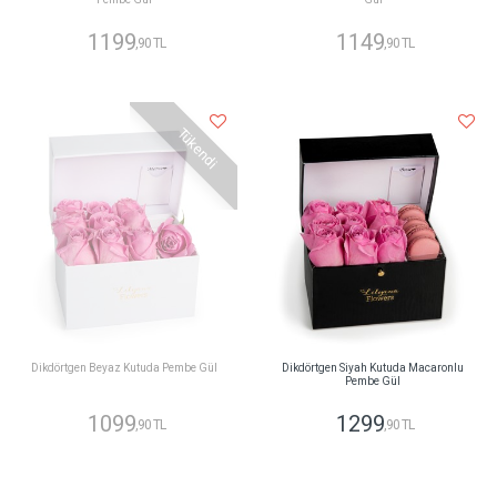
1199
1149
,90 TL
,90 TL
Tükendi
Dikdörtgen Beyaz Kutuda Pembe Gül
Dikdörtgen Siyah Kutuda Macaronlu
Pembe Gül
1099
1299
,90 TL
,90 TL