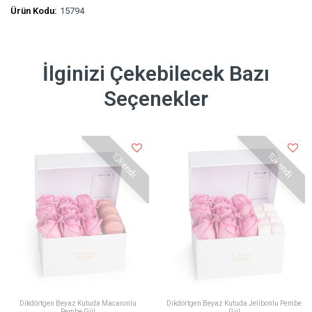
Ürün Kodu:
15794
İlginizi Çekebilecek Bazı
Seçenekler
Tükendi
Tükendi
Dikdörtgen Beyaz Kutuda Macaronlu
Dikdörtgen Beyaz Kutuda Jelibonlu Pembe
Pembe Gül
Gül