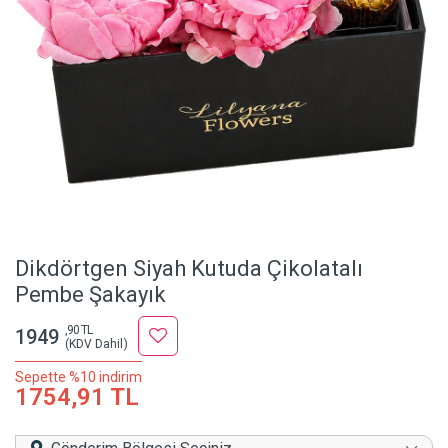
Dikdörtgen Siyah Kutuda Çikolatalı
Pembe Şakayık
,90 TL
1949
(KDV Dahil)
Sepette %10 indirim
1754,91 TL