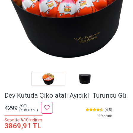
Dev Kutuda Çikolatalı Ayıcıklı Turuncu Gül
,90 TL
4299
(4,5)
(KDV Dahil)
2 Yorum
Sepette %10 indirim
3869,91 TL