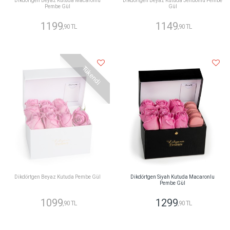
Dikdörtgen Beyaz Kutuda Macaronlu
Dikdörtgen Beyaz Kutuda Jelibonlu Pembe
Pembe Gül
Gül
1199
1149
,90 TL
,90 TL
Tükendi
Dikdörtgen Beyaz Kutuda Pembe Gül
Dikdörtgen Siyah Kutuda Macaronlu
Pembe Gül
1099
1299
,90 TL
,90 TL