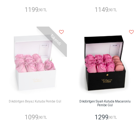
1199
1149
,90 TL
,90 TL
Tükendi
Dikdörtgen Beyaz Kutuda Pembe Gül
Dikdörtgen Siyah Kutuda Macaronlu
Pembe Gül
1099
1299
,90 TL
,90 TL