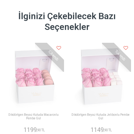
İlginizi Çekebilecek Bazı
Seçenekler
Tükendi
Tükendi
Dikdörtgen Beyaz Kutuda Macaronlu
Dikdörtgen Beyaz Kutuda Jelibonlu Pembe
Pembe Gül
Gül
1199
1149
,90 TL
,90 TL