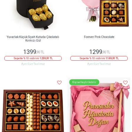
Yuvarlak Küçük Siyah Kutuda Çikolatalı
Forever Pink Chocolate
Kırmızı Gül
1399
1299
,90 TL
,90 TL
Sepette % 10 indirim
1259,91 TL
Sepette % 10 indirim
1169,91 TL
Aynı Gün Teslimat
Aynı Gün Teslimat
Kişiselleştirilebilir