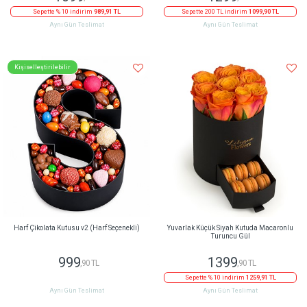
Sepette % 10 indirim
989,91 TL
Sepette 200 TL indirim
1099,90 TL
Aynı Gün Teslimat
Aynı Gün Teslimat
Kişiselleştirilebilir
Harf Çikolata Kutusu v2 (Harf Seçenekli)
Yuvarlak Küçük Siyah Kutuda Macaronlu
Turuncu Gül
999
1399
,90 TL
,90 TL
Sepette % 10 indirim
1259,91 TL
Aynı Gün Teslimat
Aynı Gün Teslimat