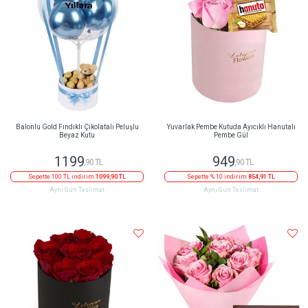
Balonlu Gold Fındıklı Çikolatalı Peluşlu
Yuvarlak Pembe Kutuda Ayıcıklı Hanutalı
Beyaz Kutu
Pembe Gül
1199
949
,90 TL
,90 TL
Sepette 100 TL indirim
1099,90 TL
Sepette % 10 indirim
854,91 TL
Aynı Gün Teslimat
Aynı Gün Teslimat