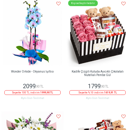
Kişiselleştirilebilir
Wonder Orkide - Okyanus Işıltısı
Kadife Çizgili Kutuda Ayıcıklı Çikolatalı
Nutellalı Pembe Gül
2099
1799
,90 TL
,90 TL
Sepette 100 TL indirim
1999,90 TL
Sepette % 10 indirim
1619,91 TL
Aynı Gün Teslimat
Aynı Gün Teslimat