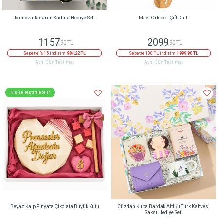
Mimoza Tasarım Kadına Hediye Seti
Mavi Orkide - Çift Dallı
1157
2099
,90 TL
,90 TL
Sepette % 15 indirim
984,22 TL
Sepette 100 TL indirim
1999,90 TL
Aynı Gün Teslimat
Aynı Gün Teslimat
Kişiselleştirilebilir
Beyaz Kalp Pinyata Çikolata Büyük Kutu
Cüzdan Kupa Bardak Altlığı Türk Kahvesi
Saksı Hediye Seti