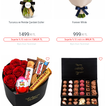
Turuncu ve Pembe Çardak Güller
Forever White
1499
999
,90 TL
,90 TL
Sepette % 10 indirim
1349,91 TL
Sepette % 10 indirim
899,91 TL
Aynı Gün Teslimat
Aynı Gün Teslimat