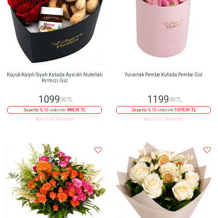
Küçük Kalpli Siyah Kutuda Ayıcıklı Nutellalı
Yuvarlak Pembe Kutuda Pembe Gül
Kırmızı Gül
1099
1199
,90 TL
,90 TL
Sepette % 10 indirim
989,91 TL
Sepette % 10 indirim
1079,91 TL
Aynı Gün Teslimat
Aynı Gün Teslimat