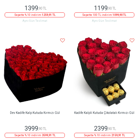
1399
1199
,90 TL
,90 TL
Sepette % 10 indirim
1259,91 TL
Sepette 100 TL indirim
1099,90 TL
Aynı Gün Teslimat
Aynı Gün Teslimat
Dev Kadife Kalp Kutuda Kırmızı Gül
Kadife Kalpli Kutuda Çikolatalı Kırmızı Gül
3999
2399
,90 TL
,90 TL
Sepette % 10 indirim
3599,91 TL
Sepette % 10 indirim
2159,91 TL