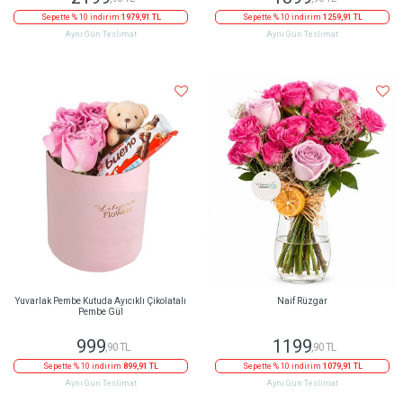
Sepette % 10 indirim
1979,91 TL
Sepette % 10 indirim
1259,91 TL
Aynı Gün Teslimat
Aynı Gün Teslimat
Yuvarlak Pembe Kutuda Ayıcıklı Çikolatalı
Naif Rüzgar
Pembe Gül
999
1199
,90 TL
,90 TL
Sepette % 10 indirim
899,91 TL
Sepette % 10 indirim
1079,91 TL
Aynı Gün Teslimat
Aynı Gün Teslimat