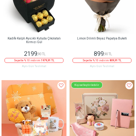
Kadife Kalpli Ayıcıklı Kutuda Çikolatalı
Limon Dilimli Beyaz Papatya Buketi
Kırmızı Gül
2199
899
,90 TL
,90 TL
Sepette % 10 indirim
1979,91 TL
Sepette % 10 indirim
809,91 TL
Aynı Gün Teslimat
Aynı Gün Teslimat
Kişiselleştirilebilir