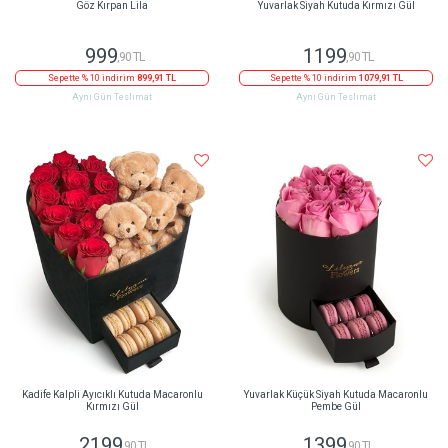
Göz Kırpan Lila
Yuvarlak Siyah Kutuda Kırmızı Gül
999
1199
,90 TL
,90 TL
Sepette % 10 indirim
899,91 TL
Sepette % 10 indirim
1079,91 TL
Aynı Gün Teslimat
Aynı Gün Teslimat
Kadife Kalpli Ayıcıklı Kutuda Macaronlu
Yuvarlak Küçük Siyah Kutuda Macaronlu
Kırmızı Gül
Pembe Gül
2199
1399
,90 TL
,90 TL