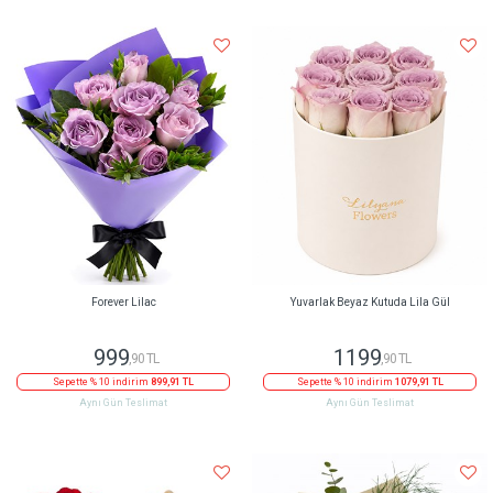
Forever Lilac
Yuvarlak Beyaz Kutuda Lila Gül
999
1199
,90 TL
,90 TL
Sepette % 10 indirim
899,91 TL
Sepette % 10 indirim
1079,91 TL
Aynı Gün Teslimat
Aynı Gün Teslimat