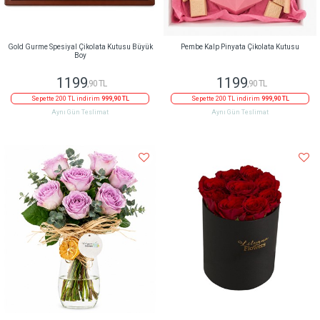
Gold Gurme Spesiyal Çikolata Kutusu Büyük
Pembe Kalp Pinyata Çikolata Kutusu
Boy
1199
1199
,90 TL
,90 TL
Sepette 200 TL indirim
999,90 TL
Sepette 200 TL indirim
999,90 TL
Aynı Gün Teslimat
Aynı Gün Teslimat