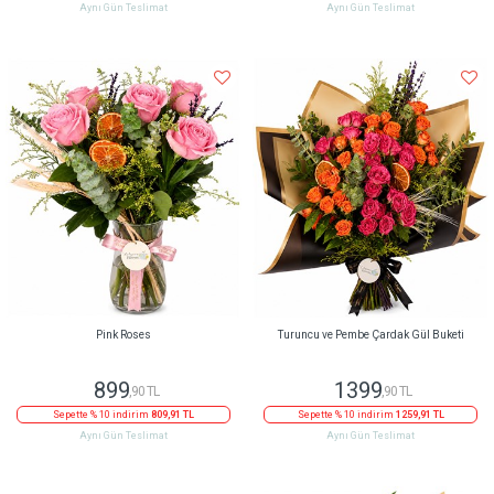
Aynı Gün Teslimat
Aynı Gün Teslimat
Pink Roses
Turuncu ve Pembe Çardak Gül Buketi
899
1399
,90 TL
,90 TL
Sepette % 10 indirim
809,91 TL
Sepette % 10 indirim
1259,91 TL
Aynı Gün Teslimat
Aynı Gün Teslimat