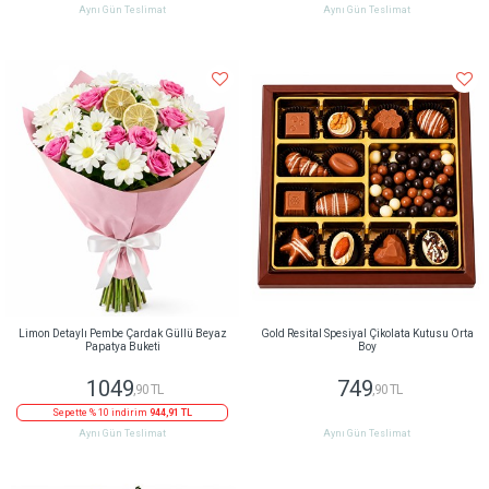
Aynı Gün Teslimat
Aynı Gün Teslimat
Limon Detaylı Pembe Çardak Güllü Beyaz
Gold Resital Spesiyal Çikolata Kutusu Orta
Papatya Buketi
Boy
1049
749
,90 TL
,90 TL
Sepette % 10 indirim
944,91 TL
Aynı Gün Teslimat
Aynı Gün Teslimat