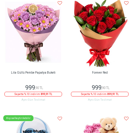
Lila Güllü Pembe Papatya Buketi
Forever Red
999
999
,90 TL
,90 TL
Sepette % 10 indirim
899,91 TL
Sepette % 10 indirim
899,91 TL
Aynı Gün Teslimat
Aynı Gün Teslimat
Kişiselleştirilebilir