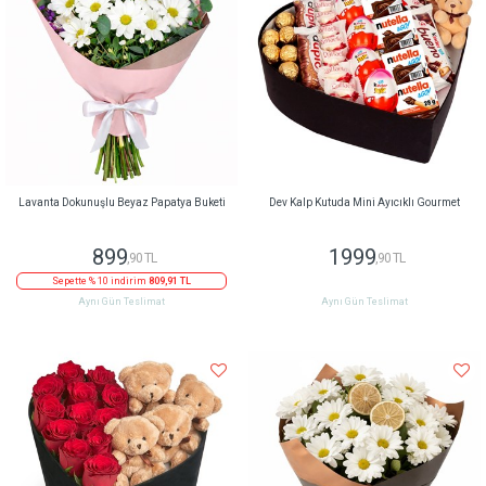
Lavanta Dokunuşlu Beyaz Papatya Buketi
Dev Kalp Kutuda Mini Ayıcıklı Gourmet
899
1999
,90 TL
,90 TL
Sepette % 10 indirim
809,91 TL
Aynı Gün Teslimat
Aynı Gün Teslimat