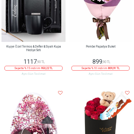
Kişiye Özel Termos & Defter & Siyah Kupa
Pembe Papatya Buket
Hediye Seti
1117
899
,90 TL
,90 TL
Sepette % 15 indirim
950,22 TL
Sepette % 10 indirim
809,91 TL
Aynı Gün Teslimat
Aynı Gün Teslimat