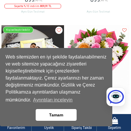
Sepette % 10 indirim
809,91 TL
Aynı Gün Teslimat
Aynı Gün Teslimat
Kişiselleştirilebilir
Web sitemizden en iyi şekilde faydalanabilmeniz
ve web sitemize yapacağınız ziyaretleri
kişiselleştirebilmek için çerezlerden
faydalanmaktayız. Çerez ayarlarınızı her zaman
değiştirmeniz mümkündür. Gizlilik ve Çerez
Politikamıza ayrıntılardan ulaşmanız
Mini Ayıcık Buketi Çerçeve Kupa Mum
Pembe Güllerle Beyaz Papatya Buketi
mümkündür.
Ayrıntıları inceleyin
Hediye Seti
1279
999
,90 TL
,90 TL
Tamam
Sepette % 15 indirim
1087,92 TL
Sepette % 10 indirim
899,91 TL
Aynı Gün Teslimat
Aynı Gün Teslimat
Favorilerim
Üyelik
Sipariş Takibi
Sepetim