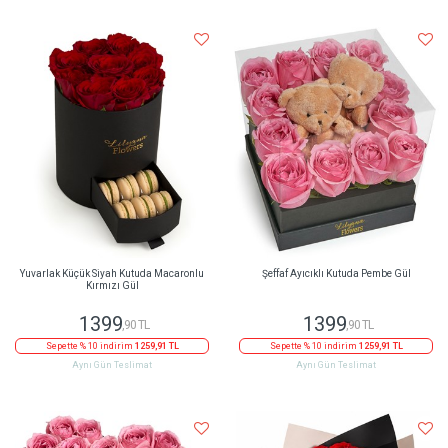
Yuvarlak Küçük Siyah Kutuda Macaronlu
Şeffaf Ayıcıklı Kutuda Pembe Gül
Kırmızı Gül
1399
1399
,90 TL
,90 TL
Sepette % 10 indirim
1259,91 TL
Sepette % 10 indirim
1259,91 TL
Aynı Gün Teslimat
Aynı Gün Teslimat