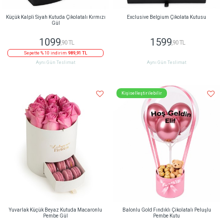
Küçük Kalpli Siyah Kutuda Çikolatalı Kırmızı
Exclusive Belgium Çikolata Kutusu
Gül
1099
1599
,90 TL
,90 TL
Sepette % 10 indirim
989,91 TL
Aynı Gün Teslimat
Aynı Gün Teslimat
Kişiselleştirilebilir
Yuvarlak Küçük Beyaz Kutuda Macaronlu
Balonlu Gold Fındıklı Çikolatalı Peluşlu
Pembe Gül
Pembe Kutu