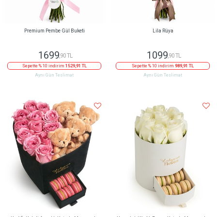
Premium Pembe Gül Buketi
Lila Rüya
1699
1099
,90 TL
,90 TL
Sepette % 10 indirim
1529,91 TL
Sepette % 10 indirim
989,91 TL
Aynı Gün Teslimat
Aynı Gün Teslimat