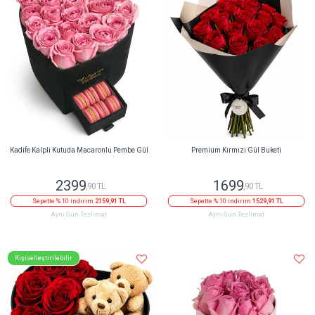
Kadife Kalpli Kutuda Macaronlu Pembe Gül
Premium Kırmızı Gül Buketi
2399
1699
,90 TL
,90 TL
Sepette % 10 indirim
2159,91 TL
Sepette % 10 indirim
1529,91 TL
Aynı Gün Teslimat
Aynı Gün Teslimat
Kişiselleştirilebilir