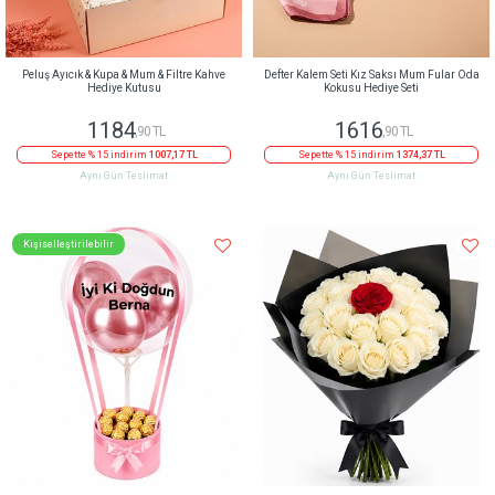
Peluş Ayıcık & Kupa & Mum & Filtre Kahve
Defter Kalem Seti Kız Saksı Mum Fular Oda
Hediye Kutusu
Kokusu Hediye Seti
1184
1616
,90 TL
,90 TL
Sepette % 15 indirim
1007,17 TL
Sepette % 15 indirim
1374,37 TL
Aynı Gün Teslimat
Aynı Gün Teslimat
Kişiselleştirilebilir