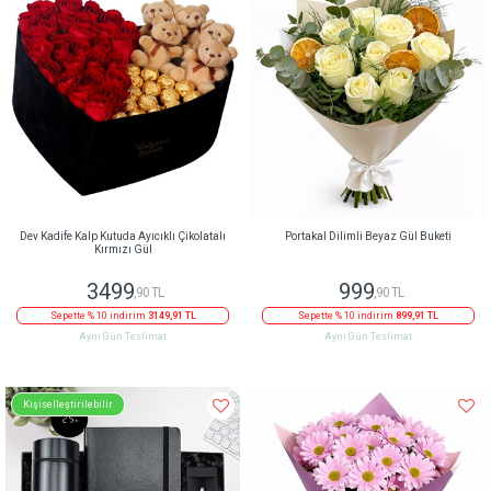
Dev Kadife Kalp Kutuda Ayıcıklı Çikolatalı
Portakal Dilimli Beyaz Gül Buketi
Kırmızı Gül
3499
999
,90 TL
,90 TL
Sepette % 10 indirim
3149,91 TL
Sepette % 10 indirim
899,91 TL
Aynı Gün Teslimat
Aynı Gün Teslimat
Kişiselleştirilebilir