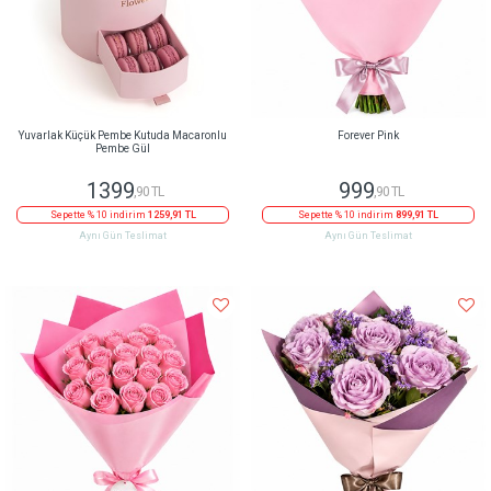
Yuvarlak Küçük Pembe Kutuda Macaronlu
Forever Pink
Pembe Gül
1399
999
,90 TL
,90 TL
Sepette % 10 indirim
1259,91 TL
Sepette % 10 indirim
899,91 TL
Aynı Gün Teslimat
Aynı Gün Teslimat