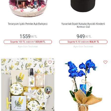
Teraryum Işıklı Pembe Aşk Bahçesi
Yuvarlak Siyah Kutuda Ayıcıklı Kinderli
Kırmızı Gül
1559
949
,90 TL
,90 TL
Sepette 100 TL indirim
1459,90 TL
Sepette % 10 indirim
854,91 TL
Aynı Gün Teslimat
Aynı Gün Teslimat