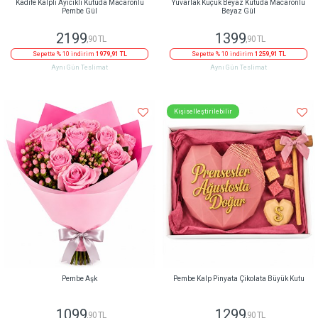
Kadife Kalpli Ayıcıklı Kutuda Macaronlu
Yuvarlak Küçük Beyaz Kutuda Macaronlu
Pembe Gül
Beyaz Gül
2199
1399
,90 TL
,90 TL
Sepette % 10 indirim
1979,91 TL
Sepette % 10 indirim
1259,91 TL
Aynı Gün Teslimat
Aynı Gün Teslimat
Kişiselleştirilebilir
Pembe Aşk
Pembe Kalp Pinyata Çikolata Büyük Kutu
1099
1299
,90 TL
,90 TL