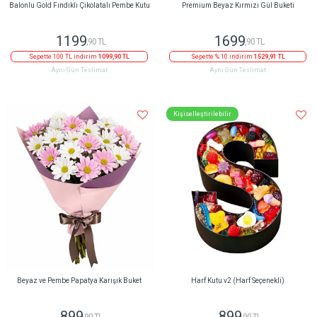
Balonlu Gold Fındıklı Çikolatalı Pembe Kutu
Premium Beyaz Kırmızı Gül Buketi
1199
1699
,90 TL
,90 TL
Sepette 100 TL indirim
1099,90 TL
Sepette % 10 indirim
1529,91 TL
Aynı Gün Teslimat
Aynı Gün Teslimat
Kişiselleştirilebilir
Beyaz ve Pembe Papatya Karışık Buket
Harf Kutu v2 (Harf Seçenekli)
899
899
,90 TL
,90 TL