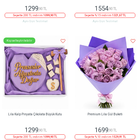
1299
1554
,90 TL
,90 TL
Sepette 200 TL indirim
1099,90 TL
Sepette % 15 indirim
1321,67 TL
Aynı Gün Teslimat
Aynı Gün Teslimat
Kişiselleştirilebilir
Lila Kalp Pinyata Çikolata Büyük Kutu
Premium Lila Gül Buketi
1299
1699
,90 TL
,90 TL
Sepette 200 TL indirim
1099,90 TL
Sepette % 10 indirim
1529,91 TL