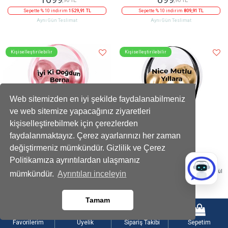
Sepette % 10 indirim
1529,91 TL
Sepette % 10 indirim
809,91 TL
Aynı Gün Teslimat
Aynı Gün Teslimat
Kişiselleştirilebilir
Kişiselleştirilebilir
Web sitemizden en iyi şekilde faydalanabilmeniz
ve web sitemize yapacağınız ziyaretleri
kişiselleştirebilmek için çerezlerden
faydalanmaktayız. Çerez ayarlarınızı her zaman
değiştirmeniz mümkündür. Gizlilik ve Çerez
Politikamıza ayrıntılardan ulaşmanız
Balonlu Gold Fındıklı Çikolatalı Pembe Kutu
Balonlu Kalpli Çikolatalı Kutuda Kırmızı Gül
mümkündür.
Ayrıntıları inceleyin
1199
1499
,90 TL
,90 TL
Tamam
Sepette 100 TL indirim
1099,90 TL
Aynı Gün Teslimat
Aynı Gün Teslimat
Favorilerim
Üyelik
Sipariş Takibi
Sepetim