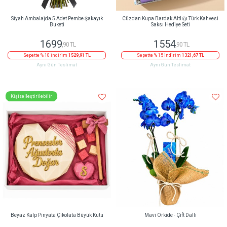
Siyah Ambalajda 5 Adet Pembe Şakayık
Cüzdan Kupa Bardak Altlığı Türk Kahvesi
Buketi
Saksı Hediye Seti
1699
1554
,90 TL
,90 TL
Sepette % 10 indirim
1529,91 TL
Sepette % 15 indirim
1321,67 TL
Aynı Gün Teslimat
Aynı Gün Teslimat
Kişiselleştirilebilir
Beyaz Kalp Pinyata Çikolata Büyük Kutu
Mavi Orkide - Çift Dallı