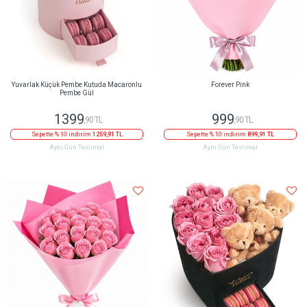
Yuvarlak Küçük Pembe Kutuda Macaronlu
Forever Pink
Pembe Gül
1399
999
,90 TL
,90 TL
Sepette % 10 indirim
1259,91 TL
Sepette % 10 indirim
899,91 TL
Aynı Gün Teslimat
Aynı Gün Teslimat