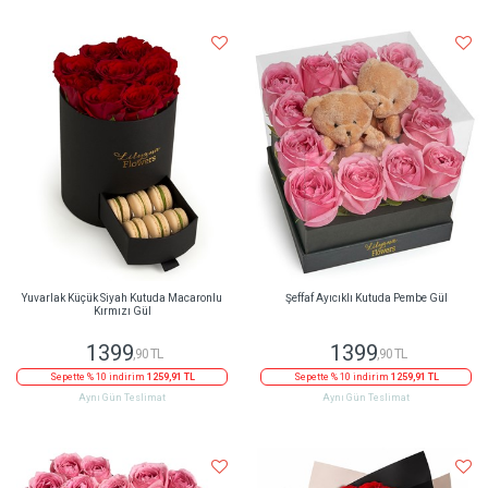
Yuvarlak Küçük Siyah Kutuda Macaronlu
Şeffaf Ayıcıklı Kutuda Pembe Gül
Kırmızı Gül
1399
1399
,90 TL
,90 TL
Sepette % 10 indirim
1259,91 TL
Sepette % 10 indirim
1259,91 TL
Aynı Gün Teslimat
Aynı Gün Teslimat