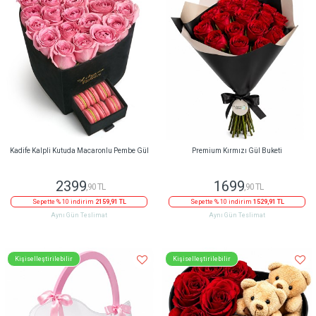
Kadife Kalpli Kutuda Macaronlu Pembe Gül
Premium Kırmızı Gül Buketi
2399
1699
,90 TL
,90 TL
Sepette % 10 indirim
2159,91 TL
Sepette % 10 indirim
1529,91 TL
Aynı Gün Teslimat
Aynı Gün Teslimat
Kişiselleştirilebilir
Kişiselleştirilebilir