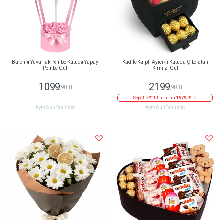
Balonlu Yuvarlak Pembe Kutuda Yapay
Kadife Kalpli Ayıcıklı Kutuda Çikolatalı
Pembe Gül
Kırmızı Gül
1099
2199
,90 TL
,90 TL
Sepette % 10 indirim
1979,91 TL
Aynı Gün Teslimat
Aynı Gün Teslimat