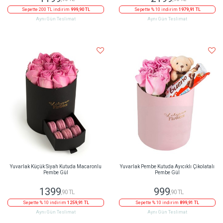
Sepette 200 TL indirim
999,90 TL
Sepette % 10 indirim
1979,91 TL
Aynı Gün Teslimat
Aynı Gün Teslimat
Yuvarlak Küçük Siyah Kutuda Macaronlu
Yuvarlak Pembe Kutuda Ayıcıklı Çikolatalı
Pembe Gül
Pembe Gül
1399
999
,90 TL
,90 TL
Sepette % 10 indirim
1259,91 TL
Sepette % 10 indirim
899,91 TL
Aynı Gün Teslimat
Aynı Gün Teslimat