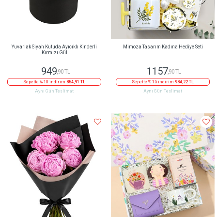
Yuvarlak Siyah Kutuda Ayıcıklı Kinderli
Mimoza Tasarım Kadına Hediye Seti
Kırmızı Gül
949
1157
,90 TL
,90 TL
Sepette % 10 indirim
854,91 TL
Sepette % 15 indirim
984,22 TL
Aynı Gün Teslimat
Aynı Gün Teslimat