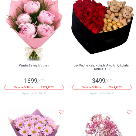
Pembe Şakayık Buketi
Dev Kadife Kalp Kutuda Ayıcıklı Çikolatalı
Kırmızı Gül
1699
3499
,90 TL
,90 TL
Sepette % 10 indirim
1529,91 TL
Sepette % 10 indirim
3149,91 TL
Aynı Gün Teslimat
Aynı Gün Teslimat