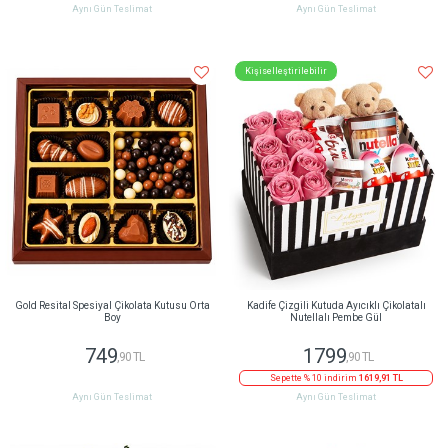
Aynı Gün Teslimat
Aynı Gün Teslimat
Kişiselleştirilebilir
Gold Resital Spesiyal Çikolata Kutusu Orta
Kadife Çizgili Kutuda Ayıcıklı Çikolatalı
Boy
Nutellalı Pembe Gül
749
1799
,90 TL
,90 TL
Sepette % 10 indirim
1619,91 TL
Aynı Gün Teslimat
Aynı Gün Teslimat