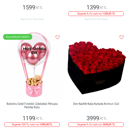
1599
1399
,90 TL
,90 TL
Sepette % 10 indirim
1259,91 TL
Aynı Gün Teslimat
Aynı Gün Teslimat
Kişiselleştirilebilir
Balonlu Gold Fındıklı Çikolatalı Peluşlu
Dev Kadife Kalp Kutuda Kırmızı Gül
Pembe Kutu
1199
3999
,90 TL
,90 TL
Sepette 100 TL indirim
1099,90 TL
Sepette % 10 indirim
3599,91 TL