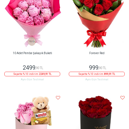
10 Adet Pembe Şakayık Buketi
Forever Red
2499
999
,90 TL
,90 TL
Sepette % 10 indirim
2249,91 TL
Sepette % 10 indirim
899,91 TL
Aynı Gün Teslimat
Aynı Gün Teslimat