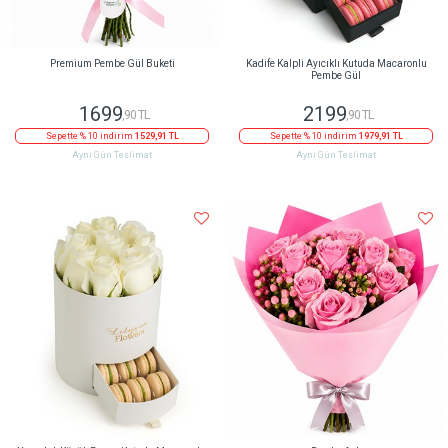
Premium Pembe Gül Buketi
Kadife Kalpli Ayıcıklı Kutuda Macaronlu
Pembe Gül
1699
2199
,90 TL
,90 TL
Sepette % 10 indirim
1529,91 TL
Sepette % 10 indirim
1979,91 TL
Aynı Gün Teslimat
Aynı Gün Teslimat