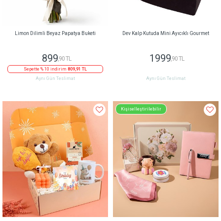
Limon Dilimli Beyaz Papatya Buketi
Dev Kalp Kutuda Mini Ayıcıklı Gourmet
899
1999
,90 TL
,90 TL
Sepette % 10 indirim
809,91 TL
Aynı Gün Teslimat
Aynı Gün Teslimat
Kişiselleştirilebilir