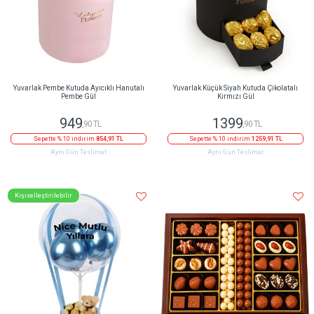
Yuvarlak Pembe Kutuda Ayıcıklı Hanutalı
Yuvarlak Küçük Siyah Kutuda Çikolatalı
Pembe Gül
Kırmızı Gül
949
1399
,90 TL
,90 TL
Sepette % 10 indirim
854,91 TL
Sepette % 10 indirim
1259,91 TL
Aynı Gün Teslimat
Aynı Gün Teslimat
Kişiselleştirilebilir