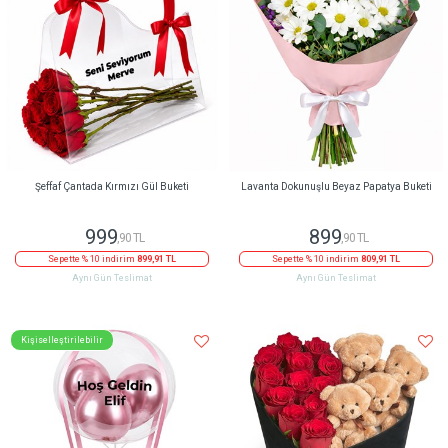
Şeffaf Çantada Kırmızı Gül Buketi
Lavanta Dokunuşlu Beyaz Papatya Buketi
999
899
,90 TL
,90 TL
Sepette % 10 indirim
899,91 TL
Sepette % 10 indirim
809,91 TL
Aynı Gün Teslimat
Aynı Gün Teslimat
Kişiselleştirilebilir