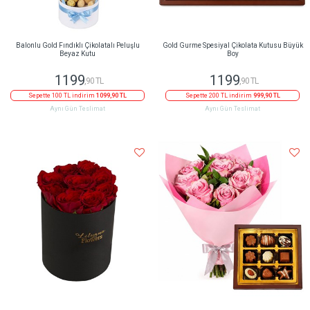
Balonlu Gold Fındıklı Çikolatalı Peluşlu
Gold Gurme Spesiyal Çikolata Kutusu Büyük
Beyaz Kutu
Boy
1199
1199
,90 TL
,90 TL
Sepette 100 TL indirim
1099,90 TL
Sepette 200 TL indirim
999,90 TL
Aynı Gün Teslimat
Aynı Gün Teslimat