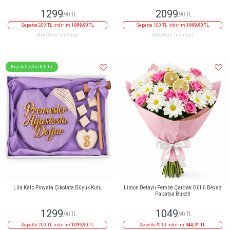
1299
2099
,90 TL
,90 TL
Sepette 200 TL indirim
1099,90 TL
Sepette 100 TL indirim
1999,90 TL
Aynı Gün Teslimat
Aynı Gün Teslimat
Kişiselleştirilebilir
Lila Kalp Pinyata Çikolata Büyük Kutu
Limon Detaylı Pembe Çardak Güllü Beyaz
Papatya Buketi
1299
1049
,90 TL
,90 TL
Sepette 200 TL indirim
1099,90 TL
Sepette % 10 indirim
944,91 TL