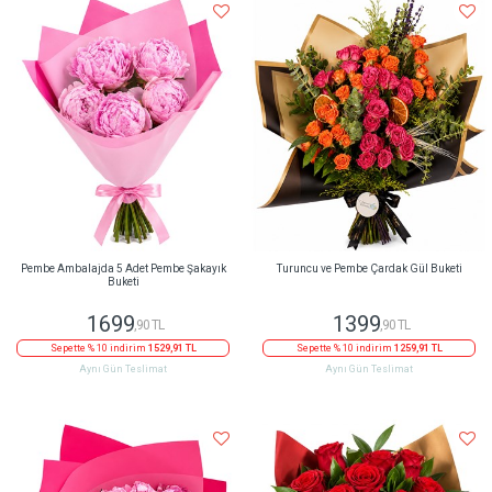
Pembe Ambalajda 5 Adet Pembe Şakayık
Turuncu ve Pembe Çardak Gül Buketi
Buketi
1699
1399
,90 TL
,90 TL
Sepette % 10 indirim
1529,91 TL
Sepette % 10 indirim
1259,91 TL
Aynı Gün Teslimat
Aynı Gün Teslimat