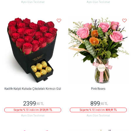
Aynı Gün Teslimat
Aynı Gün Teslimat
Kadife Kalpli Kutuda Çikolatalı Kırmızı Gül
Pink Roses
2399
899
,90 TL
,90 TL
Sepette % 10 indirim
2159,91 TL
Sepette % 10 indirim
809,91 TL
Aynı Gün Teslimat
Aynı Gün Teslimat