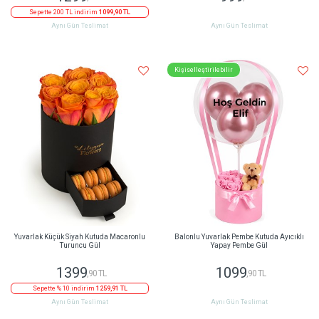
Sepette 200 TL indirim
1099,90 TL
Aynı Gün Teslimat
Aynı Gün Teslimat
Kişiselleştirilebilir
Yuvarlak Küçük Siyah Kutuda Macaronlu
Balonlu Yuvarlak Pembe Kutuda Ayıcıklı
Turuncu Gül
Yapay Pembe Gül
1399
1099
,90 TL
,90 TL
Sepette % 10 indirim
1259,91 TL
Aynı Gün Teslimat
Aynı Gün Teslimat