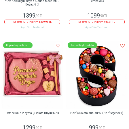
Yuvarlak Küçük Beyaz Kutuda Macaronlu
Pembe Aşk
Beyaz Gül
1399
1099
,90 TL
,90 TL
Sepette % 10 indirim
1259,91 TL
Sepette % 10 indirim
989,91 TL
Aynı Gün Teslimat
Aynı Gün Teslimat
Kişiselleştirilebilir
Kişiselleştirilebilir
Pembe Kalp Pinyata Çikolata Büyük Kutu
Harf Çikolata Kutusu v2 (Harf Seçenekli)
1299
999
,90 TL
,90 TL