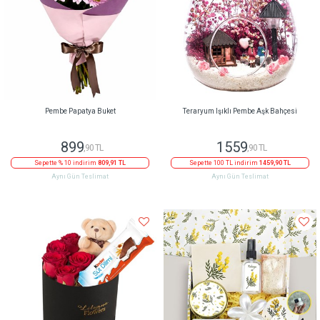
Pembe Papatya Buket
Teraryum Işıklı Pembe Aşk Bahçesi
899
1559
,90 TL
,90 TL
Sepette % 10 indirim
809,91 TL
Sepette 100 TL indirim
1459,90 TL
Aynı Gün Teslimat
Aynı Gün Teslimat