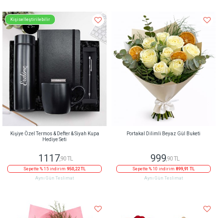
Kişiselleştirilebilir
Kişiye Özel Termos & Defter & Siyah Kupa
Portakal Dilimli Beyaz Gül Buketi
Hediye Seti
1117
999
,90 TL
,90 TL
Sepette % 15 indirim
950,22 TL
Sepette % 10 indirim
899,91 TL
Aynı Gün Teslimat
Aynı Gün Teslimat