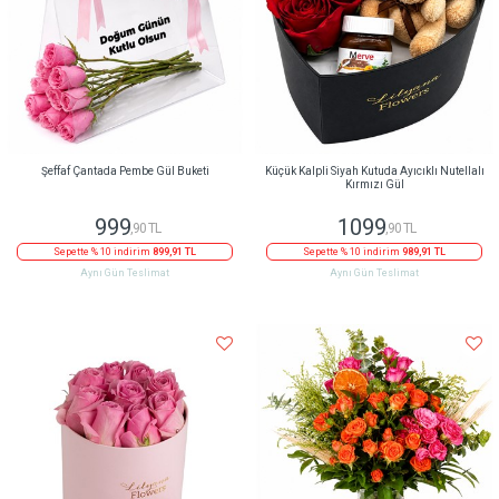
Şeffaf Çantada Pembe Gül Buketi
Küçük Kalpli Siyah Kutuda Ayıcıklı Nutellalı
Kırmızı Gül
999
1099
,90 TL
,90 TL
Sepette % 10 indirim
899,91 TL
Sepette % 10 indirim
989,91 TL
Aynı Gün Teslimat
Aynı Gün Teslimat