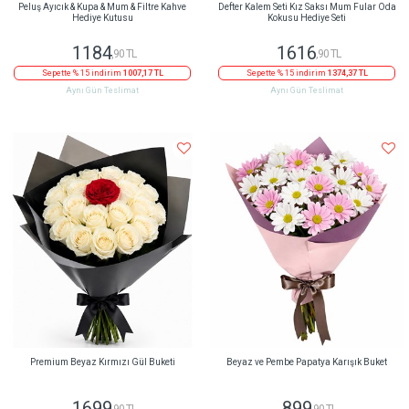
Peluş Ayıcık & Kupa & Mum & Filtre Kahve
Defter Kalem Seti Kız Saksı Mum Fular Oda
Hediye Kutusu
Kokusu Hediye Seti
1184
1616
,90 TL
,90 TL
Sepette % 15 indirim
1007,17 TL
Sepette % 15 indirim
1374,37 TL
Aynı Gün Teslimat
Aynı Gün Teslimat
Premium Beyaz Kırmızı Gül Buketi
Beyaz ve Pembe Papatya Karışık Buket
1699
899
,90 TL
,90 TL