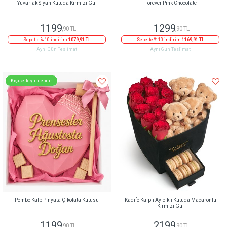
Yuvarlak Siyah Kutuda Kırmızı Gül
Forever Pink Chocolate
1199
1299
,90 TL
,90 TL
Sepette % 10 indirim
1079,91 TL
Sepette % 10 indirim
1169,91 TL
Aynı Gün Teslimat
Aynı Gün Teslimat
Kişiselleştirilebilir
Pembe Kalp Pinyata Çikolata Kutusu
Kadife Kalpli Ayıcıklı Kutuda Macaronlu
Kırmızı Gül
1199
2199
,90 TL
,90 TL