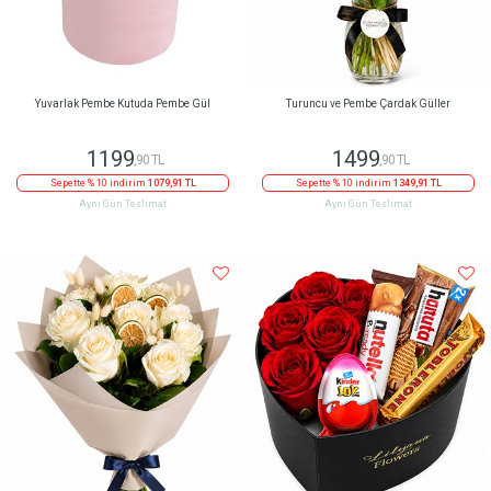
Yuvarlak Pembe Kutuda Pembe Gül
Turuncu ve Pembe Çardak Güller
1199
1499
,90 TL
,90 TL
Sepette % 10 indirim
1079,91 TL
Sepette % 10 indirim
1349,91 TL
Aynı Gün Teslimat
Aynı Gün Teslimat