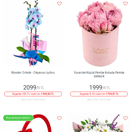
Wonder Orkide - Okyanus Işıltısı
Yuvarlak Küçük Pembe Kutuda Pembe
Şakayık
2099
1999
,90 TL
,90 TL
Sepette 100 TL indirim
1999,90 TL
Sepette % 10 indirim
1799,91 TL
Aynı Gün Teslimat
Aynı Gün Teslimat
Kişiselleştirilebilir