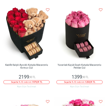
Kadife Kalpli Ayıcıklı Kutuda Macaronlu
Yuvarlak Küçük Siyah Kutuda Macaronlu
Kırmızı Gül
Pembe Gül
2199
1399
,90 TL
,90 TL
Sepette % 10 indirim
1979,91 TL
Sepette % 10 indirim
1259,91 TL
Aynı Gün Teslimat
Aynı Gün Teslimat