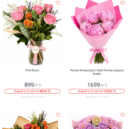
Pink Roses
Pembe Ambalajda 5 Adet Pembe Şakayık
Buketi
899
1699
,90 TL
,90 TL
Sepette % 10 indirim
809,91 TL
Sepette % 10 indirim
1529,91 TL
Aynı Gün Teslimat
Aynı Gün Teslimat