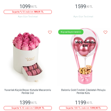
1099
1599
,90 TL
,90 TL
Sepette % 10 indirim
989,91 TL
Aynı Gün Teslimat
Aynı Gün Teslimat
Kişiselleştirilebilir
Yuvarlak Küçük Beyaz Kutuda Macaronlu
Balonlu Gold Fındıklı Çikolatalı Peluşlu
Pembe Gül
Pembe Kutu
1399
1199
,90 TL
,90 TL
Sepette % 10 indirim
1259,91 TL
Sepette 100 TL indirim
1099,90 TL