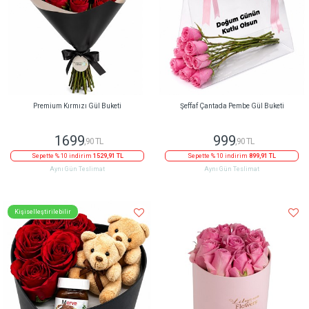
Premium Kırmızı Gül Buketi
Şeffaf Çantada Pembe Gül Buketi
1699
999
,90 TL
,90 TL
Sepette % 10 indirim
1529,91 TL
Sepette % 10 indirim
899,91 TL
Aynı Gün Teslimat
Aynı Gün Teslimat
Kişiselleştirilebilir