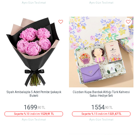
Aynı Gün Teslimat
Aynı Gün Teslimat
Siyah Ambalajda 5 Adet Pembe Şakayık
Cüzdan Kupa Bardak Altlığı Türk Kahvesi
Buketi
Saksı Hediye Seti
1699
1554
,90 TL
,90 TL
Sepette % 10 indirim
1529,91 TL
Sepette % 15 indirim
1321,67 TL
Aynı Gün Teslimat
Aynı Gün Teslimat