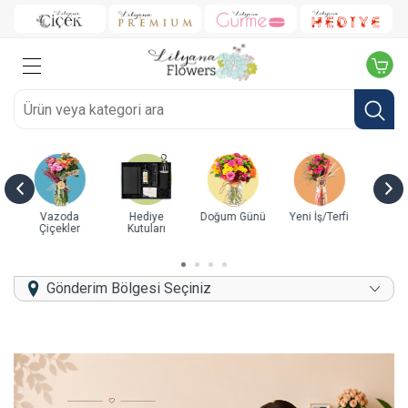
ye
Doğum Günü
Yeni İş/Terfi
Yıl Dönümü
Kutuda Güller
B
rı
Gönderim Bölgesi Seçiniz