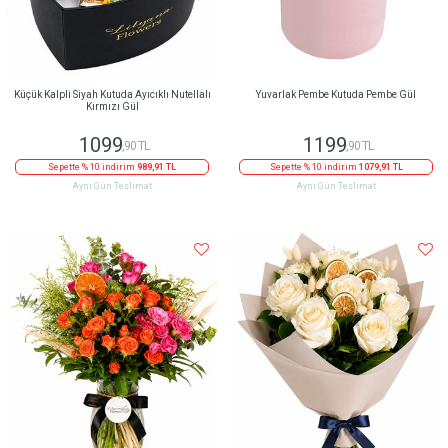
Küçük Kalpli Siyah Kutuda Ayıcıklı Nutellalı
Yuvarlak Pembe Kutuda Pembe Gül
Kırmızı Gül
1099
1199
,90 TL
,90 TL
Sepette % 10 indirim
989,91 TL
Sepette % 10 indirim
1079,91 TL
Aynı Gün Teslimat
Aynı Gün Teslimat