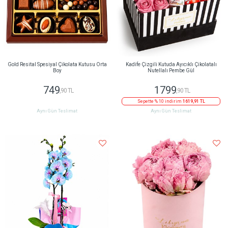
Gold Resital Spesiyal Çikolata Kutusu Orta
Kadife Çizgili Kutuda Ayıcıklı Çikolatalı
Boy
Nutellalı Pembe Gül
749
1799
,90 TL
,90 TL
Sepette % 10 indirim
1619,91 TL
Aynı Gün Teslimat
Aynı Gün Teslimat