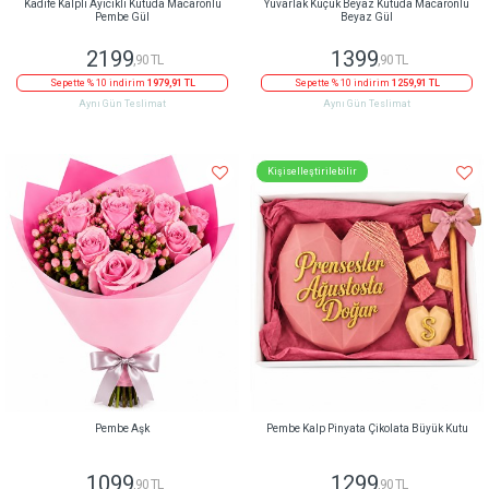
Kadife Kalpli Ayıcıklı Kutuda Macaronlu
Yuvarlak Küçük Beyaz Kutuda Macaronlu
Pembe Gül
Beyaz Gül
2199
1399
,90 TL
,90 TL
Sepette % 10 indirim
1979,91 TL
Sepette % 10 indirim
1259,91 TL
Aynı Gün Teslimat
Aynı Gün Teslimat
Kişiselleştirilebilir
Pembe Aşk
Pembe Kalp Pinyata Çikolata Büyük Kutu
1099
1299
,90 TL
,90 TL