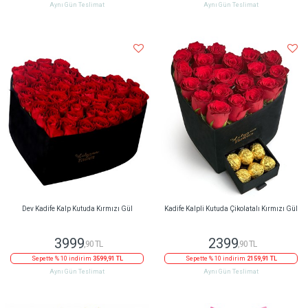
Aynı Gün Teslimat
Aynı Gün Teslimat
Dev Kadife Kalp Kutuda Kırmızı Gül
Kadife Kalpli Kutuda Çikolatalı Kırmızı Gül
3999
2399
,90 TL
,90 TL
Sepette % 10 indirim
3599,91 TL
Sepette % 10 indirim
2159,91 TL
Aynı Gün Teslimat
Aynı Gün Teslimat