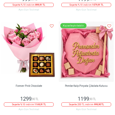
Sepette % 10 indirim
899,91 TL
Sepette % 10 indirim
1079,91 TL
Aynı Gün Teslimat
Aynı Gün Teslimat
Kişiselleştirilebilir
Forever Pink Chocolate
Pembe Kalp Pinyata Çikolata Kutusu
1299
1199
,90 TL
,90 TL
Sepette % 10 indirim
1169,91 TL
Sepette 200 TL indirim
999,90 TL
Aynı Gün Teslimat
Aynı Gün Teslimat