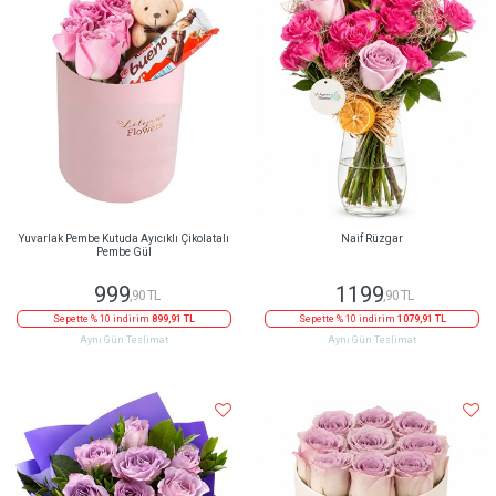
Yuvarlak Pembe Kutuda Ayıcıklı Çikolatalı
Naif Rüzgar
Pembe Gül
999
1199
,90 TL
,90 TL
Sepette % 10 indirim
899,91 TL
Sepette % 10 indirim
1079,91 TL
Aynı Gün Teslimat
Aynı Gün Teslimat