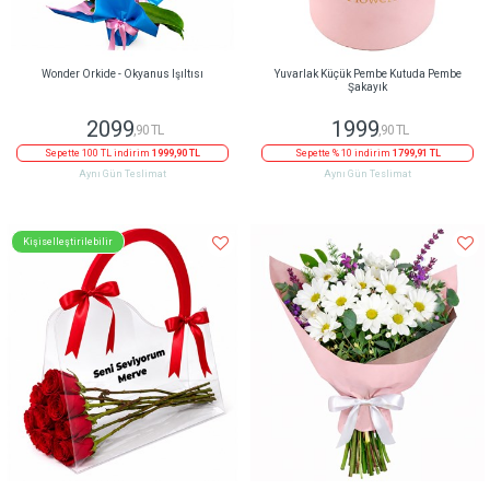
Wonder Orkide - Okyanus Işıltısı
Yuvarlak Küçük Pembe Kutuda Pembe
Şakayık
2099
1999
,90 TL
,90 TL
Sepette 100 TL indirim
1999,90 TL
Sepette % 10 indirim
1799,91 TL
Aynı Gün Teslimat
Aynı Gün Teslimat
Kişiselleştirilebilir