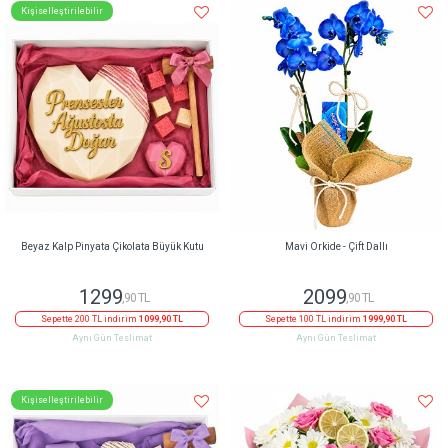
Kişiselleştirilebilir
Beyaz Kalp Pinyata Çikolata Büyük Kutu
Mavi Orkide - Çift Dallı
1299
2099
,90 TL
,90 TL
Sepette 200 TL indirim
1099,90 TL
Sepette 100 TL indirim
1999,90 TL
Aynı Gün Teslimat
Aynı Gün Teslimat
Kişiselleştirilebilir