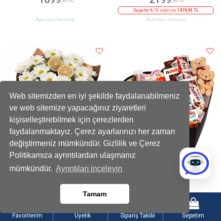
Sepette % 10 indirim
1979,91 TL
Aynı Gün Teslimat
Aynı Gün Teslimat
Web sitemizden en iyi şekilde faydalanabilmeniz
ve web sitemize yapacağınız ziyaretleri
kişiselleştirebilmek için çerezlerden
faydalanmaktayız. Çerez ayarlarınızı her zaman
değiştirmeniz mümkündür. Gizlilik ve Çerez
Politikamıza ayrıntılardan ulaşmanız
Limon Dilimli Beyaz Papatya Buketi
Dev Kalp Kutuda Mini Ayıcıklı Gourmet
mümkündür.
Ayrıntıları inceleyin
899
1999
,90 TL
,90 TL
Tamam
Sepette % 10 indirim
809,91 TL
Aynı Gün Teslimat
Aynı Gün Teslimat
Favorilerim
Üyelik
Sipariş Takibi
Sepetim