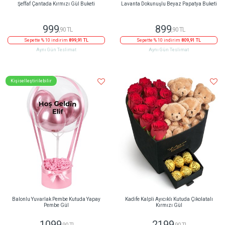
Şeffaf Çantada Kırmızı Gül Buketi
Lavanta Dokunuşlu Beyaz Papatya Buketi
999
899
,90 TL
,90 TL
Sepette % 10 indirim
899,91 TL
Sepette % 10 indirim
809,91 TL
Aynı Gün Teslimat
Aynı Gün Teslimat
Kişiselleştirilebilir
Balonlu Yuvarlak Pembe Kutuda Yapay
Kadife Kalpli Ayıcıklı Kutuda Çikolatalı
Pembe Gül
Kırmızı Gül
1099
2199
,90 TL
,90 TL