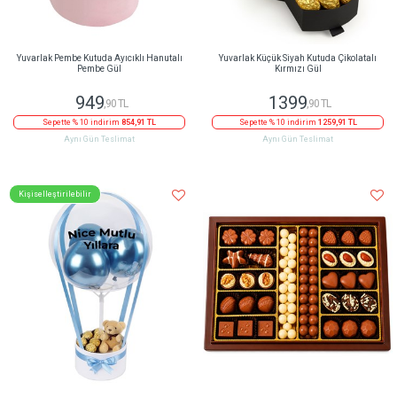
Yuvarlak Pembe Kutuda Ayıcıklı Hanutalı
Yuvarlak Küçük Siyah Kutuda Çikolatalı
Pembe Gül
Kırmızı Gül
949
1399
,90 TL
,90 TL
Sepette % 10 indirim
854,91 TL
Sepette % 10 indirim
1259,91 TL
Aynı Gün Teslimat
Aynı Gün Teslimat
Kişiselleştirilebilir