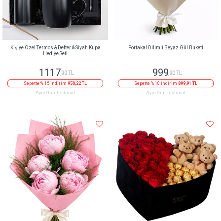
Kişiye Özel Termos & Defter & Siyah Kupa
Portakal Dilimli Beyaz Gül Buketi
Hediye Seti
1117
999
,90 TL
,90 TL
Sepette % 15 indirim
950,22 TL
Sepette % 10 indirim
899,91 TL
Aynı Gün Teslimat
Aynı Gün Teslimat