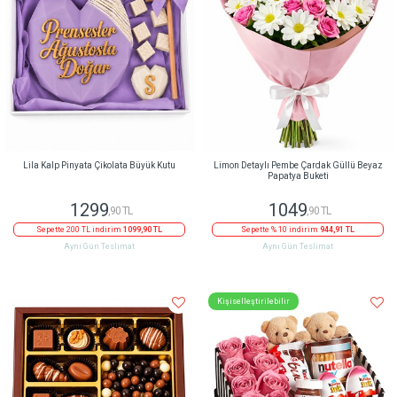
Lila Kalp Pinyata Çikolata Büyük Kutu
Limon Detaylı Pembe Çardak Güllü Beyaz
Papatya Buketi
1299
1049
,90 TL
,90 TL
Sepette 200 TL indirim
1099,90 TL
Sepette % 10 indirim
944,91 TL
Aynı Gün Teslimat
Aynı Gün Teslimat
Kişiselleştirilebilir