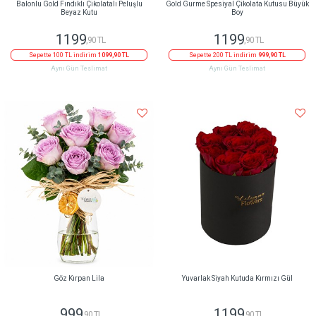
Balonlu Gold Fındıklı Çikolatalı Peluşlu
Gold Gurme Spesiyal Çikolata Kutusu Büyük
Beyaz Kutu
Boy
1199
1199
,90 TL
,90 TL
Sepette 100 TL indirim
1099,90 TL
Sepette 200 TL indirim
999,90 TL
Aynı Gün Teslimat
Aynı Gün Teslimat
Göz Kırpan Lila
Yuvarlak Siyah Kutuda Kırmızı Gül
999
1199
,90 TL
,90 TL