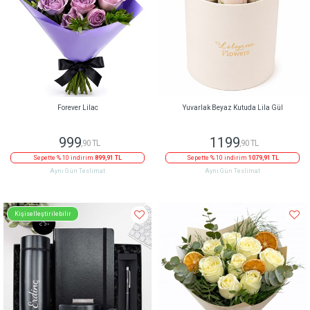
Forever Lilac
Yuvarlak Beyaz Kutuda Lila Gül
999
1199
,90 TL
,90 TL
Sepette % 10 indirim
899,91 TL
Sepette % 10 indirim
1079,91 TL
Aynı Gün Teslimat
Aynı Gün Teslimat
Kişiselleştirilebilir