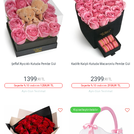
Şeffaf Ayıcıklı Kutuda Pembe Gül
Kadife Kalpli Kutuda Macaronlu Pembe Gül
1399
2399
,90 TL
,90 TL
Sepette % 10 indirim
1259,91 TL
Sepette % 10 indirim
2159,91 TL
Aynı Gün Teslimat
Aynı Gün Teslimat
Kişiselleştirilebilir