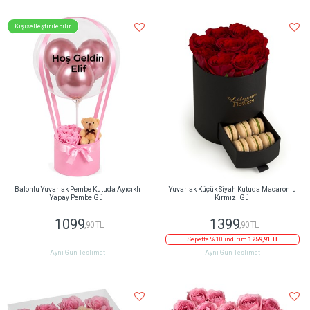
Kişiselleştirilebilir
Balonlu Yuvarlak Pembe Kutuda Ayıcıklı
Yuvarlak Küçük Siyah Kutuda Macaronlu
Yapay Pembe Gül
Kırmızı Gül
1099
1399
,90 TL
,90 TL
Sepette % 10 indirim
1259,91 TL
Aynı Gün Teslimat
Aynı Gün Teslimat