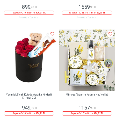
899
1559
,90 TL
,90 TL
Sepette % 10 indirim
809,91 TL
Sepette 100 TL indirim
1459,90 TL
Aynı Gün Teslimat
Aynı Gün Teslimat
Yuvarlak Siyah Kutuda Ayıcıklı Kinderli
Mimoza Tasarım Kadına Hediye Seti
Kırmızı Gül
949
1157
,90 TL
,90 TL
Sepette % 10 indirim
854,91 TL
Sepette % 15 indirim
984,22 TL