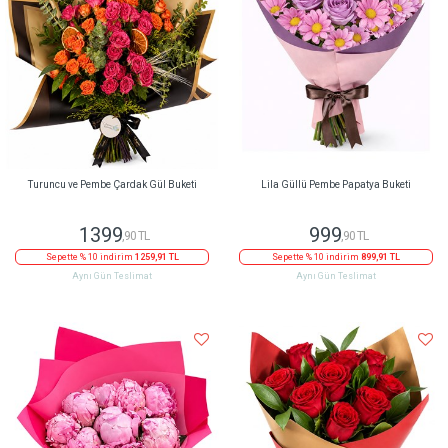
Turuncu ve Pembe Çardak Gül Buketi
Lila Güllü Pembe Papatya Buketi
1399
999
,90 TL
,90 TL
Sepette % 10 indirim
1259,91 TL
Sepette % 10 indirim
899,91 TL
Aynı Gün Teslimat
Aynı Gün Teslimat