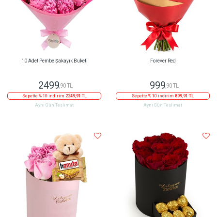
10 Adet Pembe Şakayık Buketi
Forever Red
2499
999
,90 TL
,90 TL
Sepette % 10 indirim
2249,91 TL
Sepette % 10 indirim
899,91 TL
Aynı Gün Teslimat
Aynı Gün Teslimat