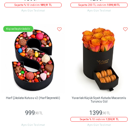
Sepette % 10 indirim
989,91 TL
Sepette 200 TL indirim
1099,90 TL
Aynı Gün Teslimat
Aynı Gün Teslimat
Kişiselleştirilebilir
Harf Çikolata Kutusu v2 (Harf Seçenekli)
Yuvarlak Küçük Siyah Kutuda Macaronlu
Turuncu Gül
999
1399
,90 TL
,90 TL
Sepette % 10 indirim
1259,91 TL
Aynı Gün Teslimat
Aynı Gün Teslimat