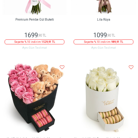
Premium Pembe Gül Buketi
Lila Rüya
1699
1099
,90 TL
,90 TL
Sepette % 10 indirim
1529,91 TL
Sepette % 10 indirim
989,91 TL
Aynı Gün Teslimat
Aynı Gün Teslimat