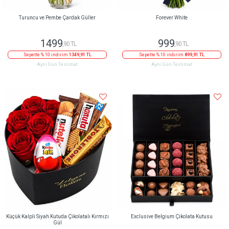
Turuncu ve Pembe Çardak Güller
Forever White
1499
999
,90 TL
,90 TL
Sepette % 10 indirim
1349,91 TL
Sepette % 10 indirim
899,91 TL
Aynı Gün Teslimat
Aynı Gün Teslimat
Küçük Kalpli Siyah Kutuda Çikolatalı Kırmızı
Exclusive Belgium Çikolata Kutusu
Gül