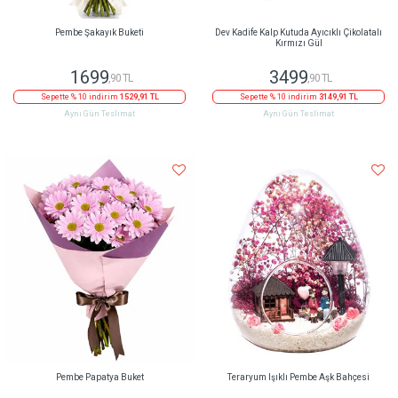
Pembe Şakayık Buketi
Dev Kadife Kalp Kutuda Ayıcıklı Çikolatalı
Kırmızı Gül
1699
3499
,90 TL
,90 TL
Sepette % 10 indirim
1529,91 TL
Sepette % 10 indirim
3149,91 TL
Aynı Gün Teslimat
Aynı Gün Teslimat
Pembe Papatya Buket
Teraryum Işıklı Pembe Aşk Bahçesi