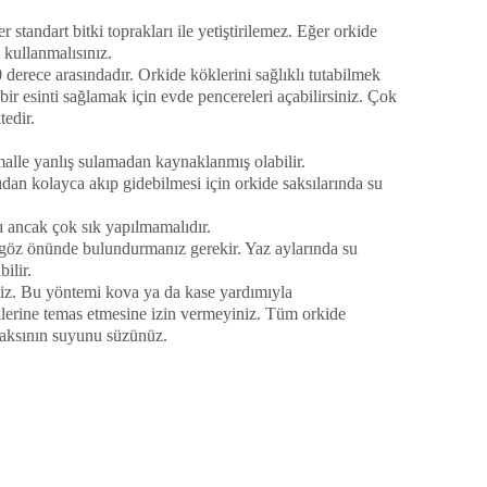
r standart bitki toprakları ile yetiştirilemez. Eğer orkide
 kullanmalısınız.
 derece arasındadır. Orkide köklerini sağlıklı tutabilmek
bir esinti sağlamak için evde pencereleri açabilirsiniz. Çok
edir.
malle yanlış sulamadan kaynaklanmış olabilir.
dan kolayca akıp gidebilmesi için orkide saksılarında su
 ancak çok sık yapılmamalıdır.
 göz önünde bulundurmanız gerekir. Yaz aylarında su
ilir.
iniz. Bu yöntemi kova ya da kase yardımıyla
klerine temas etmesine izin vermeyiniz. Tüm orkide
saksının suyunu süzünüz.