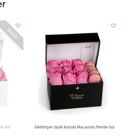
er
Tükendi
be Gül
Dikdörtgen Siyah Kutuda Macaronlu Pembe Gül