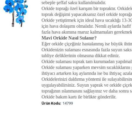
sebeple şeffaf saksı kullanılmalıdır.
Orkide toprağı özel karışım bir topraktır. Orkidele
toprak değişimi yapacaksanız özel orkide toprağı
Orkide yetiştirmek için ideal hava sıcaklığı 13-30
için hava dolaşımı olmalıdır. Nemli aylarda hafif 
fazla hava akımına maruz kalmamaları gerekmekt
Mavi Orkide Nasıl Sulanır?
Eğer orkide çiçeğiniz hastalanmış ise büyük ihti
Orkidenizin sulaması esnasında fazla suyun saksı
tahliye deliklerinin olmasına dikkat ediniz.
Orkide sulaması toprak tam kurumadan yapılmalı
Orkide sulaması yaparken mevsim sıcaklıklarını
ihtiyacı artarken kış aylarında ise bu ihtiyaç azalab
Orkidelerinizi daldırma yöntemi ile sulayabilirs
uygulayabilirsiniz. Suyun yaprak ve orkide çiçe
toprağının ıslanmasını sağlayınız ve daha sonra 
Orkide bakım kartı ile birlikte gönderilir.
Ürün Kodu:
14799