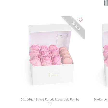
İ
Tükendi
Dikdörtgen Beyaz Kutuda Macaronlu Pembe
Dikdörtge
Gül