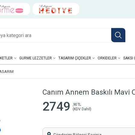
KETLER
GURME LEZZETLER
TASARIM ÇIÇEKLER
ORKIDELER
SAKSI 
TASARIM
Canım Annem Baskılı Mavi O
2749
,90 TL
(KDV Dahil)