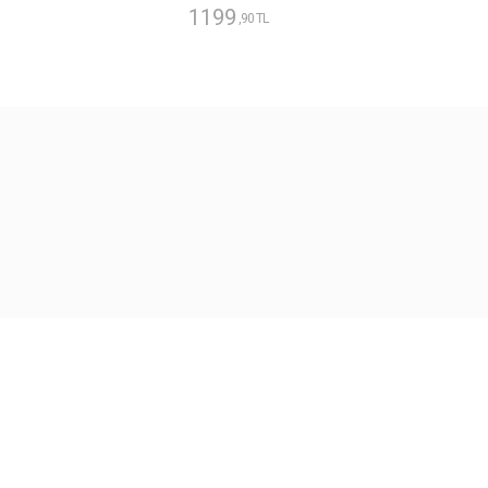
1199
,90 TL