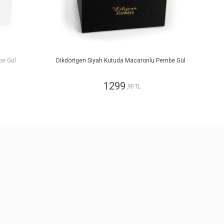
be Gül
Dikdörtgen Siyah Kutuda Macaronlu Pembe Gül
1299
,90 TL