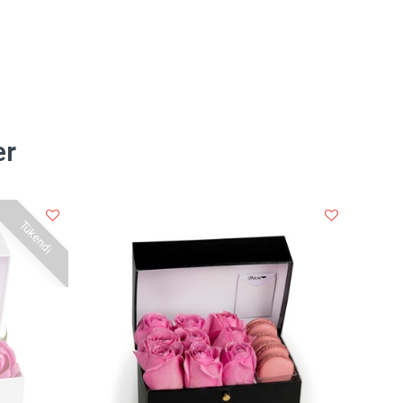
er
Tükendi