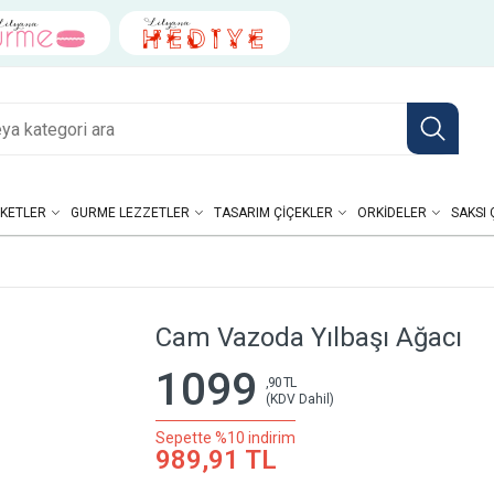
KETLER
GURME LEZZETLER
TASARIM ÇIÇEKLER
ORKIDELER
SAKSI 
Cam Vazoda Yılbaşı Ağacı
1099
,90 TL
(KDV Dahil)
Sepette %10 indirim
989,91 TL