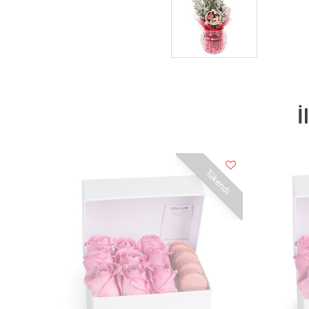
İ
Tükendi