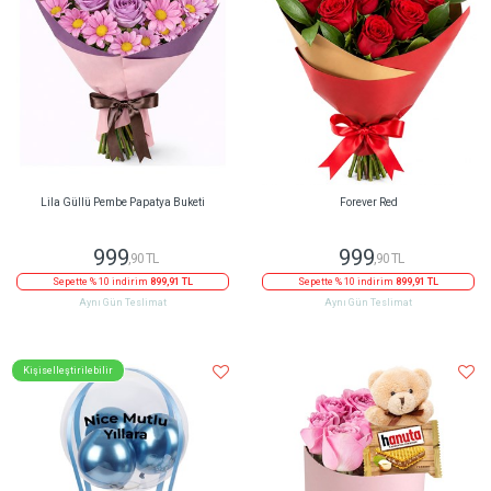
Lila Güllü Pembe Papatya Buketi
Forever Red
999
999
,90 TL
,90 TL
Sepette % 10 indirim
899,91 TL
Sepette % 10 indirim
899,91 TL
Aynı Gün Teslimat
Aynı Gün Teslimat
Kişiselleştirilebilir