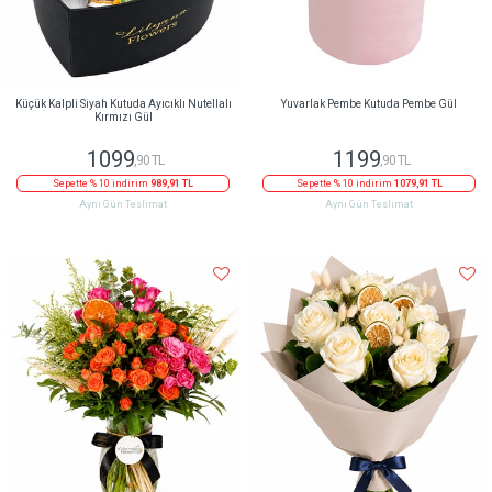
Küçük Kalpli Siyah Kutuda Ayıcıklı Nutellalı
Yuvarlak Pembe Kutuda Pembe Gül
Kırmızı Gül
1099
1199
,90 TL
,90 TL
Sepette % 10 indirim
989,91 TL
Sepette % 10 indirim
1079,91 TL
Aynı Gün Teslimat
Aynı Gün Teslimat