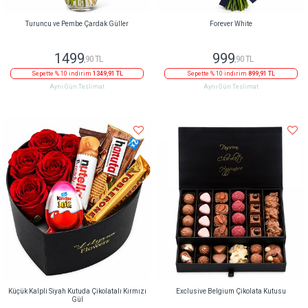
Turuncu ve Pembe Çardak Güller
Forever White
1499
999
,90 TL
,90 TL
Sepette % 10 indirim
1349,91 TL
Sepette % 10 indirim
899,91 TL
Aynı Gün Teslimat
Aynı Gün Teslimat
Küçük Kalpli Siyah Kutuda Çikolatalı Kırmızı
Exclusive Belgium Çikolata Kutusu
Gül