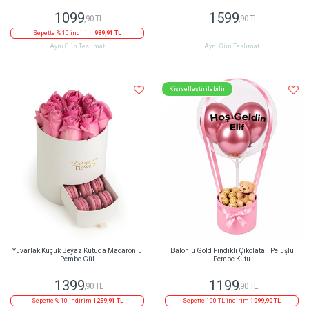
1099
1599
,90 TL
,90 TL
Sepette % 10 indirim
989,91 TL
Aynı Gün Teslimat
Aynı Gün Teslimat
Kişiselleştirilebilir
Yuvarlak Küçük Beyaz Kutuda Macaronlu
Balonlu Gold Fındıklı Çikolatalı Peluşlu
Pembe Gül
Pembe Kutu
1399
1199
,90 TL
,90 TL
Sepette % 10 indirim
1259,91 TL
Sepette 100 TL indirim
1099,90 TL