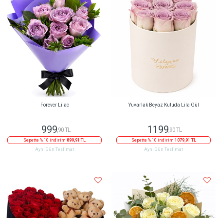
Forever Lilac
Yuvarlak Beyaz Kutuda Lila Gül
999
1199
,90 TL
,90 TL
Sepette % 10 indirim
899,91 TL
Sepette % 10 indirim
1079,91 TL
Aynı Gün Teslimat
Aynı Gün Teslimat