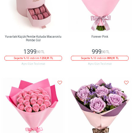
Yuvarlak Küçük Pembe Kutuda Macaronlu
Forever Pink
Pembe Gül
1399
999
,90 TL
,90 TL
Sepette % 10 indirim
1259,91 TL
Sepette % 10 indirim
899,91 TL
Aynı Gün Teslimat
Aynı Gün Teslimat