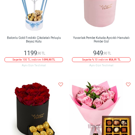
Balonlu Gold Fındıklı Çikolatalı Peluşlu
Yuvarlak Pembe Kutuda Ayıcıklı Hanutalı
Beyaz Kutu
Pembe Gül
1199
949
,90 TL
,90 TL
Sepette 100 TL indirim
1099,90 TL
Sepette % 10 indirim
854,91 TL
Aynı Gün Teslimat
Aynı Gün Teslimat