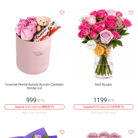
Yuvarlak Pembe Kutuda Ayıcıklı Çikolatalı
Naif Rüzgar
Pembe Gül
999
1199
,90 TL
,90 TL
Sepette % 10 indirim
899,91 TL
Sepette % 10 indirim
1079,91 TL
Aynı Gün Teslimat
Aynı Gün Teslimat