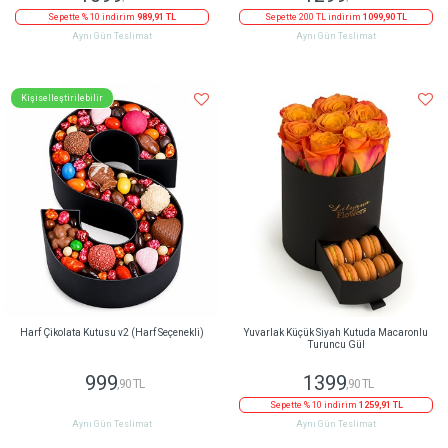
Sepette % 10 indirim
989,91 TL
Sepette 200 TL indirim
1099,90 TL
Aynı Gün Teslimat
Aynı Gün Teslimat
Kişiselleştirilebilir
Harf Çikolata Kutusu v2 (Harf Seçenekli)
Yuvarlak Küçük Siyah Kutuda Macaronlu
Turuncu Gül
999
1399
,90 TL
,90 TL
Sepette % 10 indirim
1259,91 TL
Aynı Gün Teslimat
Aynı Gün Teslimat