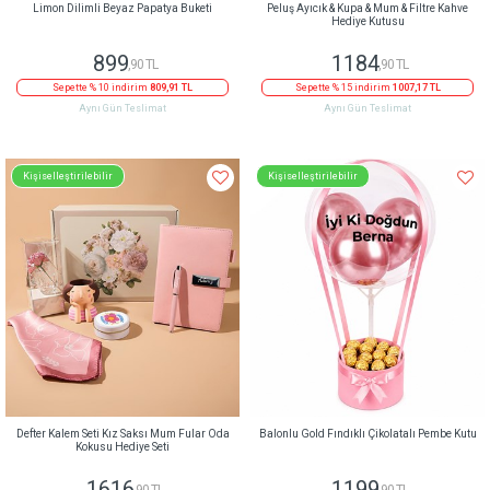
Limon Dilimli Beyaz Papatya Buketi
Peluş Ayıcık & Kupa & Mum & Filtre Kahve
Hediye Kutusu
899
1184
,90 TL
,90 TL
Sepette % 10 indirim
809,91 TL
Sepette % 15 indirim
1007,17 TL
Aynı Gün Teslimat
Aynı Gün Teslimat
Kişiselleştirilebilir
Kişiselleştirilebilir
Defter Kalem Seti Kız Saksı Mum Fular Oda
Balonlu Gold Fındıklı Çikolatalı Pembe Kutu
Kokusu Hediye Seti
1616
1199
,90 TL
,90 TL