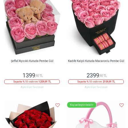
Şeffaf Ayıcıklı Kutuda Pembe Gül
Kadife Kalpli Kutuda Macaronlu Pembe Gül
1399
2399
,90 TL
,90 TL
Sepette % 10 indirim
1259,91 TL
Sepette % 10 indirim
2159,91 TL
Aynı Gün Teslimat
Aynı Gün Teslimat
Kişiselleştirilebilir