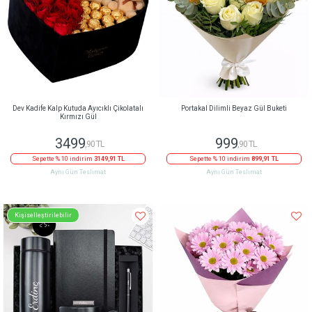
Dev Kadife Kalp Kutuda Ayıcıklı Çikolatalı
Portakal Dilimli Beyaz Gül Buketi
Kırmızı Gül
3499
999
,90 TL
,90 TL
Sepette % 10 indirim
3149,91 TL
Sepette % 10 indirim
899,91 TL
Aynı Gün Teslimat
Aynı Gün Teslimat
Kişiselleştirilebilir