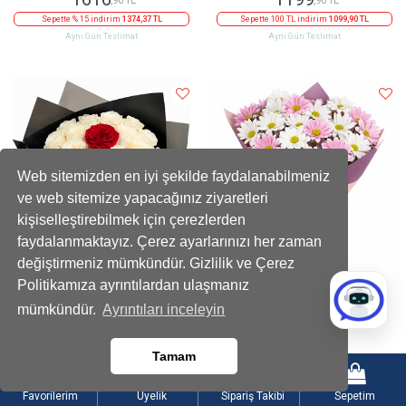
Sepette % 15 indirim
1374,37 TL
Sepette 100 TL indirim
1099,90 TL
Aynı Gün Teslimat
Aynı Gün Teslimat
Web sitemizden en iyi şekilde faydalanabilmeniz
ve web sitemize yapacağınız ziyaretleri
kişiselleştirebilmek için çerezlerden
faydalanmaktayız. Çerez ayarlarınızı her zaman
değiştirmeniz mümkündür. Gizlilik ve Çerez
Politikamıza ayrıntılardan ulaşmanız
Premium Beyaz Kırmızı Gül Buketi
Beyaz ve Pembe Papatya Karışık Buket
mümkündür.
Ayrıntıları inceleyin
1699
899
,90 TL
,90 TL
Tamam
Sepette % 10 indirim
1529,91 TL
Sepette % 10 indirim
809,91 TL
Aynı Gün Teslimat
Aynı Gün Teslimat
Favorilerim
Üyelik
Sipariş Takibi
Sepetim