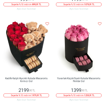
Sepette % 10 indirim
899,91 TL
Sepette % 10 indirim
1079,91 TL
Aynı Gün Teslimat
Aynı Gün Teslimat
Kadife Kalpli Ayıcıklı Kutuda Macaronlu
Yuvarlak Küçük Siyah Kutuda Macaronlu
Kırmızı Gül
Pembe Gül
2199
1399
,90 TL
,90 TL
Sepette % 10 indirim
1979,91 TL
Sepette % 10 indirim
1259,91 TL
Aynı Gün Teslimat
Aynı Gün Teslimat