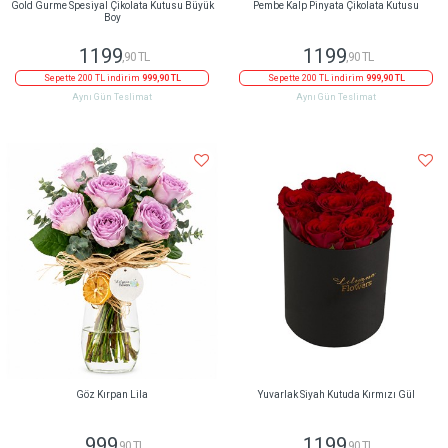
Gold Gurme Spesiyal Çikolata Kutusu Büyük
Pembe Kalp Pinyata Çikolata Kutusu
Boy
1199
1199
,90 TL
,90 TL
Sepette 200 TL indirim
999,90 TL
Sepette 200 TL indirim
999,90 TL
Aynı Gün Teslimat
Aynı Gün Teslimat
Göz Kırpan Lila
Yuvarlak Siyah Kutuda Kırmızı Gül
999
1199
,90 TL
,90 TL