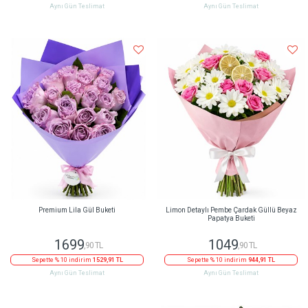
Aynı Gün Teslimat
Aynı Gün Teslimat
Premium Lila Gül Buketi
Limon Detaylı Pembe Çardak Güllü Beyaz
Papatya Buketi
1699
1049
,90 TL
,90 TL
Sepette % 10 indirim
1529,91 TL
Sepette % 10 indirim
944,91 TL
Aynı Gün Teslimat
Aynı Gün Teslimat