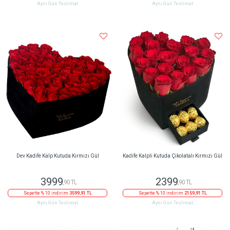
Aynı Gün Teslimat
Aynı Gün Teslimat
Dev Kadife Kalp Kutuda Kırmızı Gül
Kadife Kalpli Kutuda Çikolatalı Kırmızı Gül
3999
2399
,90 TL
,90 TL
Sepette % 10 indirim
3599,91 TL
Sepette % 10 indirim
2159,91 TL
Aynı Gün Teslimat
Aynı Gün Teslimat