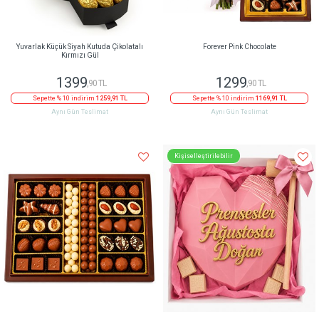
Yuvarlak Küçük Siyah Kutuda Çikolatalı
Forever Pink Chocolate
Kırmızı Gül
1399
1299
,90 TL
,90 TL
Sepette % 10 indirim
1259,91 TL
Sepette % 10 indirim
1169,91 TL
Aynı Gün Teslimat
Aynı Gün Teslimat
Kişiselleştirilebilir