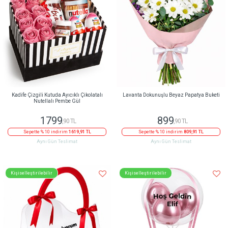
Kadife Çizgili Kutuda Ayıcıklı Çikolatalı
Lavanta Dokunuşlu Beyaz Papatya Buketi
Nutellalı Pembe Gül
1799
899
,90 TL
,90 TL
Sepette % 10 indirim
1619,91 TL
Sepette % 10 indirim
809,91 TL
Aynı Gün Teslimat
Aynı Gün Teslimat
Kişiselleştirilebilir
Kişiselleştirilebilir