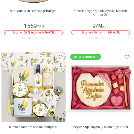
Teraryum Işıklı Pembe Aşk Bahçesi
Yuvarlak Siyah Kutuda Ayıcıklı Kinderli
Kırmızı Gül
1559
949
,90 TL
,90 TL
Sepette 100 TL indirim
1459,90 TL
Sepette % 10 indirim
854,91 TL
Aynı Gün Teslimat
Aynı Gün Teslimat
Kişiselleştirilebilir
Mimoza Tasarım Kadına Hediye Seti
Beyaz Kalp Pinyata Çikolata Büyük Kutu