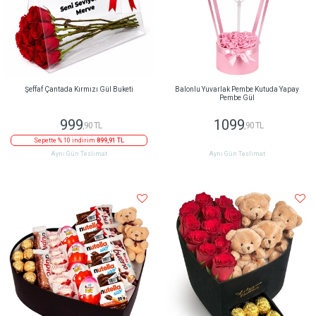
Şeffaf Çantada Kırmızı Gül Buketi
Balonlu Yuvarlak Pembe Kutuda Yapay
Pembe Gül
999
1099
,90 TL
,90 TL
Sepette % 10 indirim
899,91 TL
Aynı Gün Teslimat
Aynı Gün Teslimat