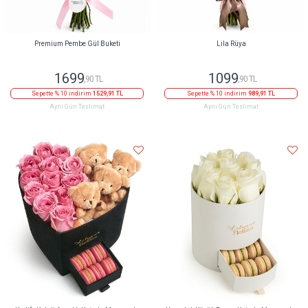
Premium Pembe Gül Buketi
Lila Rüya
1699
1099
,90 TL
,90 TL
Sepette % 10 indirim
1529,91 TL
Sepette % 10 indirim
989,91 TL
Aynı Gün Teslimat
Aynı Gün Teslimat