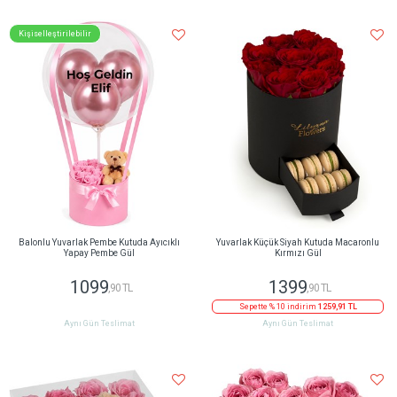
Kişiselleştirilebilir
Balonlu Yuvarlak Pembe Kutuda Ayıcıklı
Yuvarlak Küçük Siyah Kutuda Macaronlu
Yapay Pembe Gül
Kırmızı Gül
1099
1399
,90 TL
,90 TL
Sepette % 10 indirim
1259,91 TL
Aynı Gün Teslimat
Aynı Gün Teslimat