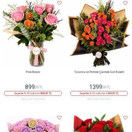
Pink Roses
Turuncu ve Pembe Çardak Gül Buketi
899
1399
,90 TL
,90 TL
Sepette % 10 indirim
809,91 TL
Sepette % 10 indirim
1259,91 TL
Aynı Gün Teslimat
Aynı Gün Teslimat