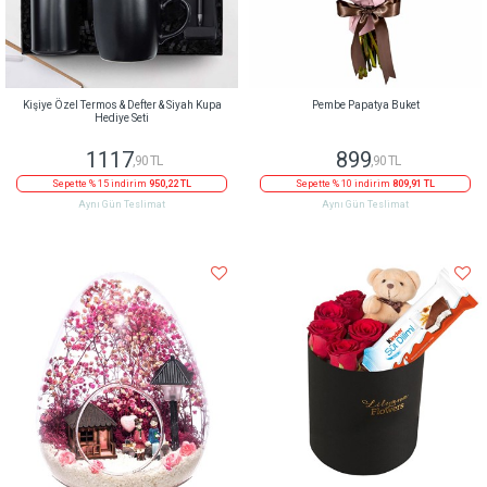
Kişiye Özel Termos & Defter & Siyah Kupa
Pembe Papatya Buket
Hediye Seti
1117
899
,90 TL
,90 TL
Sepette % 15 indirim
950,22 TL
Sepette % 10 indirim
809,91 TL
Aynı Gün Teslimat
Aynı Gün Teslimat