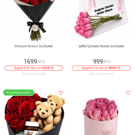
Premium Kırmızı Gül Buketi
Şeffaf Çantada Pembe Gül Buketi
1699
999
,90 TL
,90 TL
Sepette % 10 indirim
1529,91 TL
Sepette % 10 indirim
899,91 TL
Aynı Gün Teslimat
Aynı Gün Teslimat
Kişiselleştirilebilir