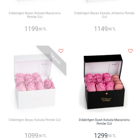
Dikdörtgen Beyaz Kutuda Macaronlu
Dikdörtgen Beyaz Kutuda Jelibonlu Pembe
Pembe Gül
Gül
1199
1149
,90 TL
,90 TL
Tükendi
Dikdörtgen Beyaz Kutuda Pembe Gül
Dikdörtgen Siyah Kutuda Macaronlu
Pembe Gül
1099
1299
,90 TL
,90 TL