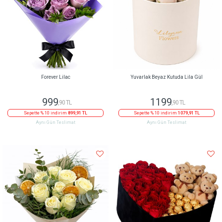
Forever Lilac
Yuvarlak Beyaz Kutuda Lila Gül
999
1199
,90 TL
,90 TL
Sepette % 10 indirim
899,91 TL
Sepette % 10 indirim
1079,91 TL
Aynı Gün Teslimat
Aynı Gün Teslimat