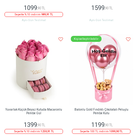
1099
1599
,90 TL
,90 TL
Sepette % 10 indirim
989,91 TL
Aynı Gün Teslimat
Aynı Gün Teslimat
Kişiselleştirilebilir
Yuvarlak Küçük Beyaz Kutuda Macaronlu
Balonlu Gold Fındıklı Çikolatalı Peluşlu
Pembe Gül
Pembe Kutu
1399
1199
,90 TL
,90 TL
Sepette % 10 indirim
1259,91 TL
Sepette 100 TL indirim
1099,90 TL