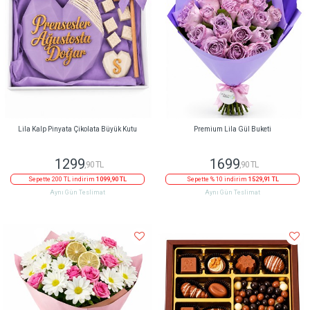
Lila Kalp Pinyata Çikolata Büyük Kutu
Premium Lila Gül Buketi
1299
1699
,90 TL
,90 TL
Sepette 200 TL indirim
1099,90 TL
Sepette % 10 indirim
1529,91 TL
Aynı Gün Teslimat
Aynı Gün Teslimat