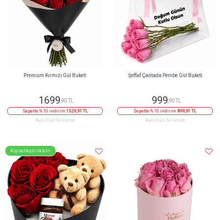
Premium Kırmızı Gül Buketi
Şeffaf Çantada Pembe Gül Buketi
1699
999
,90 TL
,90 TL
Sepette % 10 indirim
1529,91 TL
Sepette % 10 indirim
899,91 TL
Aynı Gün Teslimat
Aynı Gün Teslimat
Kişiselleştirilebilir