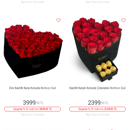
Aynı Gün Teslimat
Aynı Gün Teslimat
Dev Kadife Kalp Kutuda Kırmızı Gül
Kadife Kalpli Kutuda Çikolatalı Kırmızı Gül
3999
2399
,90 TL
,90 TL
Sepette % 10 indirim
3599,91 TL
Sepette % 10 indirim
2159,91 TL
Aynı Gün Teslimat
Aynı Gün Teslimat