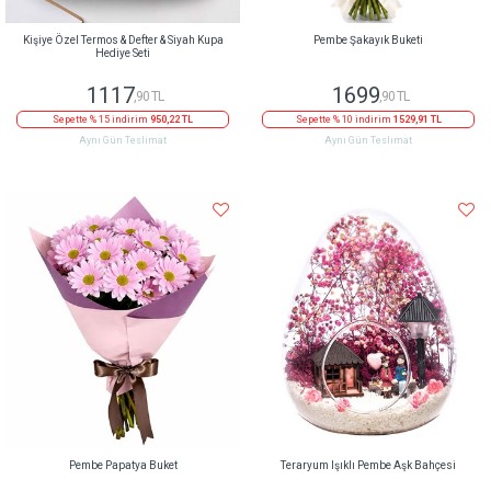
Kişiye Özel Termos & Defter & Siyah Kupa
Pembe Şakayık Buketi
Hediye Seti
1117
1699
,90 TL
,90 TL
Sepette % 15 indirim
950,22 TL
Sepette % 10 indirim
1529,91 TL
Aynı Gün Teslimat
Aynı Gün Teslimat
Pembe Papatya Buket
Teraryum Işıklı Pembe Aşk Bahçesi