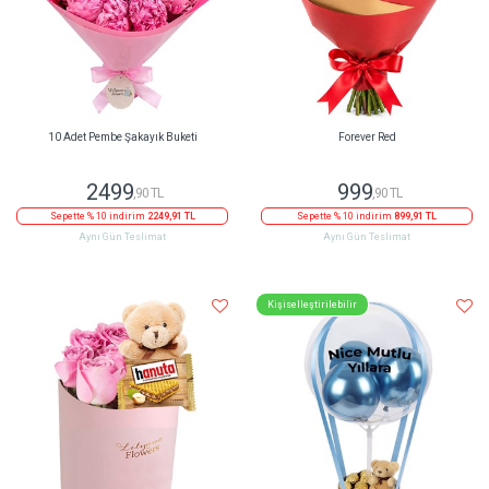
10 Adet Pembe Şakayık Buketi
Forever Red
2499
999
,90 TL
,90 TL
Sepette % 10 indirim
2249,91 TL
Sepette % 10 indirim
899,91 TL
Aynı Gün Teslimat
Aynı Gün Teslimat
Kişiselleştirilebilir