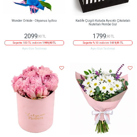
Wonder Orkide - Okyanus Işıltısı
Kadife Çizgili Kutuda Ayıcıklı Çikolatalı
Nutellalı Pembe Gül
2099
1799
,90 TL
,90 TL
Sepette 100 TL indirim
1999,90 TL
Sepette % 10 indirim
1619,91 TL
Aynı Gün Teslimat
Aynı Gün Teslimat