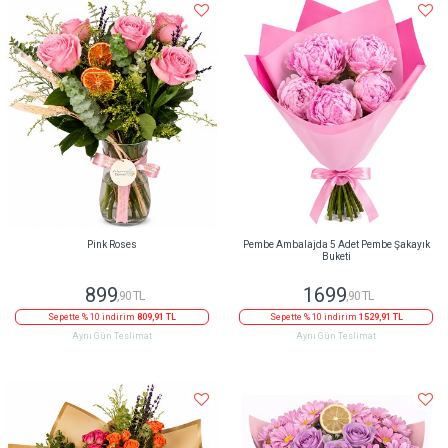
Pink Roses
Pembe Ambalajda 5 Adet Pembe Şakayık
Buketi
899
1699
,90 TL
,90 TL
Sepette % 10 indirim
809,91 TL
Sepette % 10 indirim
1529,91 TL
Aynı Gün Teslimat
Aynı Gün Teslimat