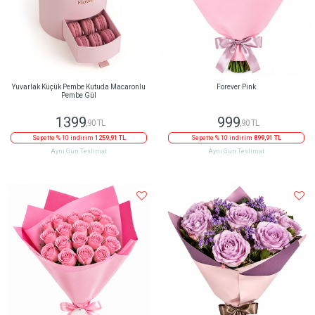
Yuvarlak Küçük Pembe Kutuda Macaronlu
Forever Pink
Pembe Gül
1399
999
,90 TL
,90 TL
Sepette % 10 indirim
1259,91 TL
Sepette % 10 indirim
899,91 TL
Aynı Gün Teslimat
Aynı Gün Teslimat