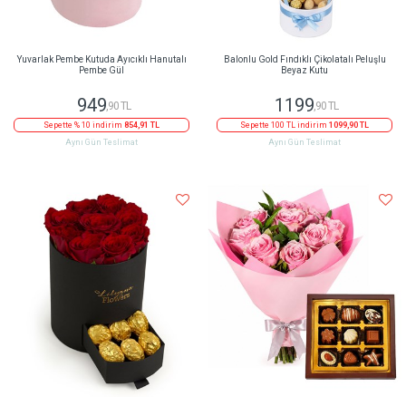
Yuvarlak Pembe Kutuda Ayıcıklı Hanutalı
Balonlu Gold Fındıklı Çikolatalı Peluşlu
Pembe Gül
Beyaz Kutu
949
1199
,90 TL
,90 TL
Sepette % 10 indirim
854,91 TL
Sepette 100 TL indirim
1099,90 TL
Aynı Gün Teslimat
Aynı Gün Teslimat