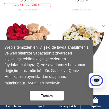
Sepette % 10 indirim
899,91 TL
Aynı Gün Teslimat
Aynı Gün Teslimat
Web sitemizden en iyi şekilde faydalanabilmeniz
ve web sitemize yapacağınız ziyaretleri
kişiselleştirebilmek için çerezlerden
faydalanmaktayız. Çerez ayarlarınızı her zaman
değiştirmeniz mümkündür. Gizlilik ve Çerez
Politikamıza ayrıntılardan ulaşmanız
Kadife Kalpli Ayıcıklı Kutuda Çikolatalı
Limon Dilimli Beyaz Papatya Buketi
mümkündür.
Ayrıntıları inceleyin
Kırmızı Gül
2199
899
,90 TL
,90 TL
Tamam
Sepette % 10 indirim
1979,91 TL
Sepette % 10 indirim
809,91 TL
Aynı Gün Teslimat
Aynı Gün Teslimat
Favorilerim
Üyelik
Sipariş Takibi
Sepetim