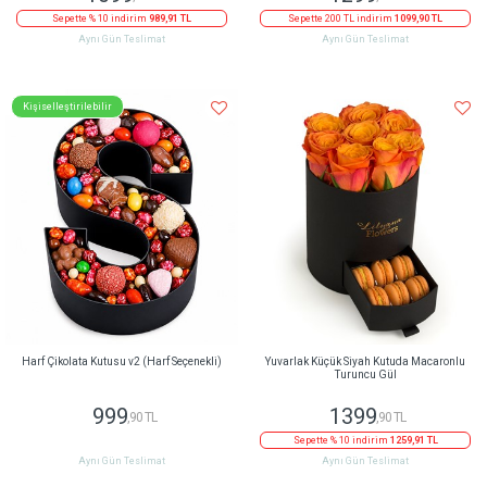
Sepette % 10 indirim
989,91 TL
Sepette 200 TL indirim
1099,90 TL
Aynı Gün Teslimat
Aynı Gün Teslimat
Kişiselleştirilebilir
Harf Çikolata Kutusu v2 (Harf Seçenekli)
Yuvarlak Küçük Siyah Kutuda Macaronlu
Turuncu Gül
999
1399
,90 TL
,90 TL
Sepette % 10 indirim
1259,91 TL
Aynı Gün Teslimat
Aynı Gün Teslimat