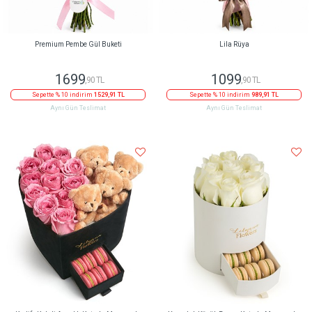
Premium Pembe Gül Buketi
Lila Rüya
1699
1099
,90 TL
,90 TL
Sepette % 10 indirim
1529,91 TL
Sepette % 10 indirim
989,91 TL
Aynı Gün Teslimat
Aynı Gün Teslimat