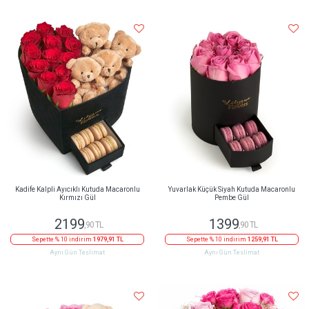
Kadife Kalpli Ayıcıklı Kutuda Macaronlu
Yuvarlak Küçük Siyah Kutuda Macaronlu
Kırmızı Gül
Pembe Gül
2199
1399
,90 TL
,90 TL
Sepette % 10 indirim
1979,91 TL
Sepette % 10 indirim
1259,91 TL
Aynı Gün Teslimat
Aynı Gün Teslimat