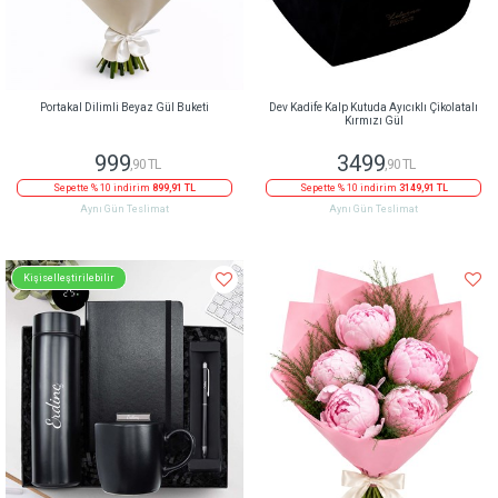
Portakal Dilimli Beyaz Gül Buketi
Dev Kadife Kalp Kutuda Ayıcıklı Çikolatalı
Kırmızı Gül
999
3499
,90 TL
,90 TL
Sepette % 10 indirim
899,91 TL
Sepette % 10 indirim
3149,91 TL
Aynı Gün Teslimat
Aynı Gün Teslimat
Kişiselleştirilebilir