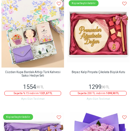
Kişiselleştirilebilir
Cüzdan Kupa Bardak Altlığı Türk Kahvesi
Beyaz Kalp Pinyata Çikolata Büyük Kutu
Saksı Hediye Seti
1554
1299
,90 TL
,90 TL
Sepette % 15 indirim
1321,67 TL
Sepette 200 TL indirim
1099,90 TL
Aynı Gün Teslimat
Aynı Gün Teslimat
Kişiselleştirilebilir