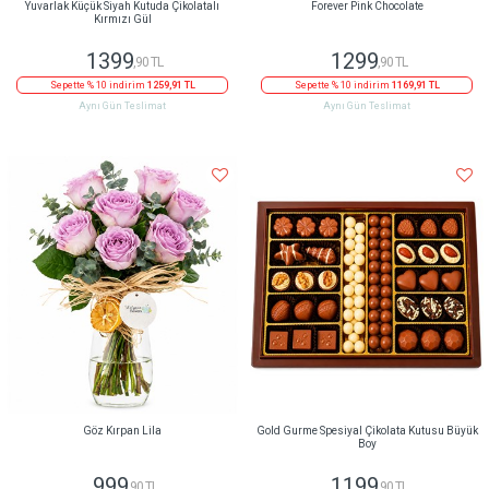
Yuvarlak Küçük Siyah Kutuda Çikolatalı
Forever Pink Chocolate
Kırmızı Gül
1399
1299
,90 TL
,90 TL
Sepette % 10 indirim
1259,91 TL
Sepette % 10 indirim
1169,91 TL
Aynı Gün Teslimat
Aynı Gün Teslimat
Göz Kırpan Lila
Gold Gurme Spesiyal Çikolata Kutusu Büyük
Boy
999
1199
,90 TL
,90 TL