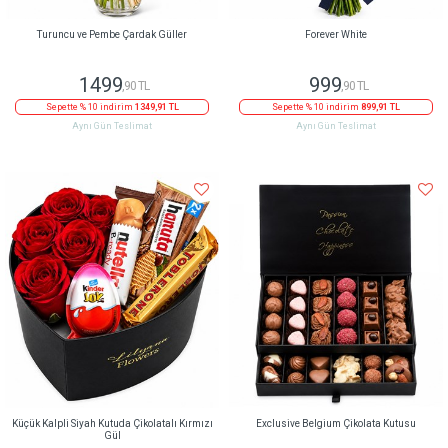
Turuncu ve Pembe Çardak Güller
Forever White
1499
999
,90 TL
,90 TL
Sepette % 10 indirim
1349,91 TL
Sepette % 10 indirim
899,91 TL
Aynı Gün Teslimat
Aynı Gün Teslimat
Küçük Kalpli Siyah Kutuda Çikolatalı Kırmızı
Exclusive Belgium Çikolata Kutusu
Gül