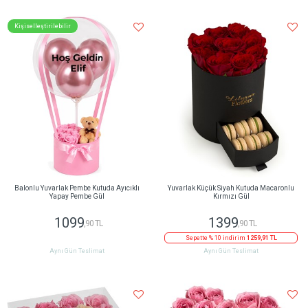
Kişiselleştirilebilir
Balonlu Yuvarlak Pembe Kutuda Ayıcıklı
Yuvarlak Küçük Siyah Kutuda Macaronlu
Yapay Pembe Gül
Kırmızı Gül
1099
1399
,90 TL
,90 TL
Sepette % 10 indirim
1259,91 TL
Aynı Gün Teslimat
Aynı Gün Teslimat