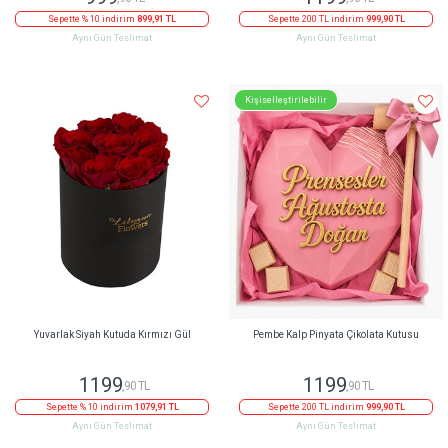
Sepette % 10 indirim
899,91 TL
Sepette 200 TL indirim
999,90 TL
Aynı Gün Teslimat
Aynı Gün Teslimat
Kişiselleştirilebilir
Yuvarlak Siyah Kutuda Kırmızı Gül
Pembe Kalp Pinyata Çikolata Kutusu
1199
1199
,90 TL
,90 TL
Sepette % 10 indirim
1079,91 TL
Sepette 200 TL indirim
999,90 TL
Aynı Gün Teslimat
Aynı Gün Teslimat