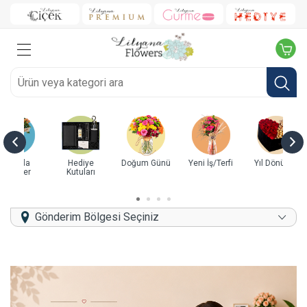
ye
Doğum Günü
Yeni İş/Terfi
Yıl Dönümü
Kutuda Güller
B
rı
Gönderim Bölgesi Seçiniz