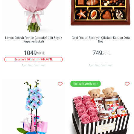
Limon Detaylı Pembe Çardak Güllü Beyaz
Gold Resital Spesiyal Çikolata Kutusu Orta
Papatya Buketi
Boy
1049
749
,90 TL
,90 TL
Sepette % 10 indirim
944,91 TL
Aynı Gün Teslimat
Aynı Gün Teslimat
Kişiselleştirilebilir