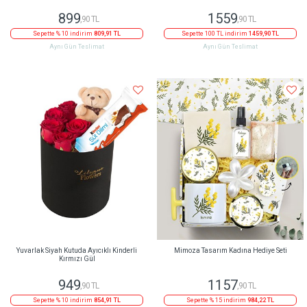
899
1559
,90 TL
,90 TL
Sepette % 10 indirim
809,91 TL
Sepette 100 TL indirim
1459,90 TL
Aynı Gün Teslimat
Aynı Gün Teslimat
Yuvarlak Siyah Kutuda Ayıcıklı Kinderli
Mimoza Tasarım Kadına Hediye Seti
Kırmızı Gül
949
1157
,90 TL
,90 TL
Sepette % 10 indirim
854,91 TL
Sepette % 15 indirim
984,22 TL