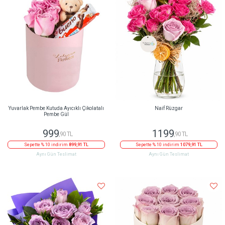
Yuvarlak Pembe Kutuda Ayıcıklı Çikolatalı
Naif Rüzgar
Pembe Gül
999
1199
,90 TL
,90 TL
Sepette % 10 indirim
899,91 TL
Sepette % 10 indirim
1079,91 TL
Aynı Gün Teslimat
Aynı Gün Teslimat