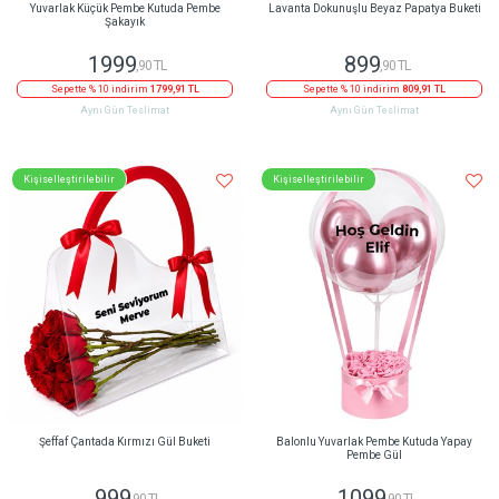
Yuvarlak Küçük Pembe Kutuda Pembe
Lavanta Dokunuşlu Beyaz Papatya Buketi
Şakayık
1999
899
,90 TL
,90 TL
Sepette % 10 indirim
1799,91 TL
Sepette % 10 indirim
809,91 TL
Aynı Gün Teslimat
Aynı Gün Teslimat
Kişiselleştirilebilir
Kişiselleştirilebilir
Şeffaf Çantada Kırmızı Gül Buketi
Balonlu Yuvarlak Pembe Kutuda Yapay
Pembe Gül
999
1099
,90 TL
,90 TL