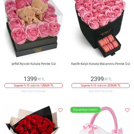
Şeffaf Ayıcıklı Kutuda Pembe Gül
Kadife Kalpli Kutuda Macaronlu Pembe Gül
1399
2399
,90 TL
,90 TL
Sepette % 10 indirim
1259,91 TL
Sepette % 10 indirim
2159,91 TL
Aynı Gün Teslimat
Aynı Gün Teslimat
Kişiselleştirilebilir