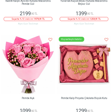
Kadife Kalpli Ayıcıklı Kutuda Macaronlu
Yuvarlak Küçük Beyaz Kutuda Macaronlu
Pembe Gül
Beyaz Gül
2199
1399
,90 TL
,90 TL
Sepette % 10 indirim
1979,91 TL
Sepette % 10 indirim
1259,91 TL
Aynı Gün Teslimat
Aynı Gün Teslimat
Kişiselleştirilebilir
Pembe Aşk
Pembe Kalp Pinyata Çikolata Büyük Kutu
1099
1299
,90 TL
,90 TL