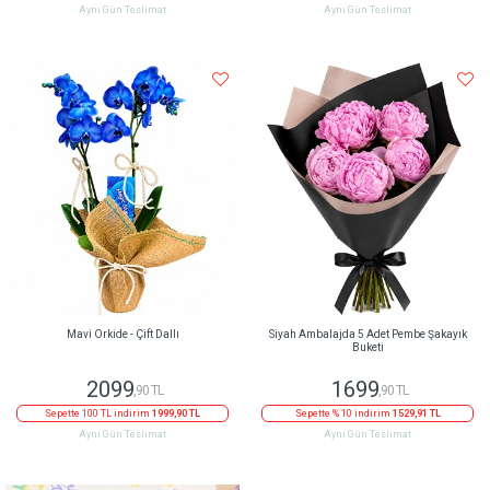
Aynı Gün Teslimat
Aynı Gün Teslimat
Mavi Orkide - Çift Dallı
Siyah Ambalajda 5 Adet Pembe Şakayık
Buketi
2099
1699
,90 TL
,90 TL
Sepette 100 TL indirim
1999,90 TL
Sepette % 10 indirim
1529,91 TL
Aynı Gün Teslimat
Aynı Gün Teslimat