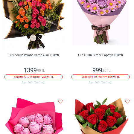
Turuncu ve Pembe Çardak Gül Buketi
Lila Güllü Pembe Papatya Buketi
1399
999
,90 TL
,90 TL
Sepette % 10 indirim
1259,91 TL
Sepette % 10 indirim
899,91 TL
Aynı Gün Teslimat
Aynı Gün Teslimat