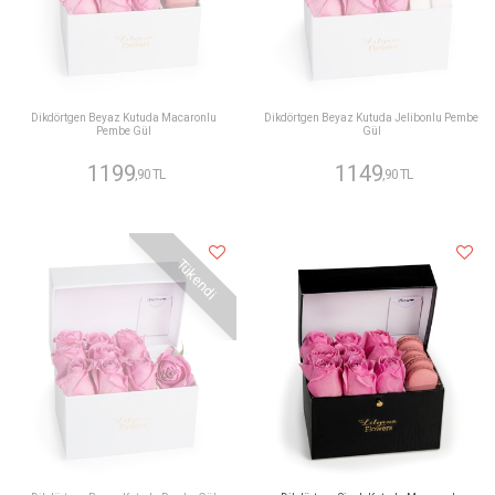
Dikdörtgen Beyaz Kutuda Macaronlu
Dikdörtgen Beyaz Kutuda Jelibonlu Pembe
Pembe Gül
Gül
1199
1149
,90 TL
,90 TL
Tükendi