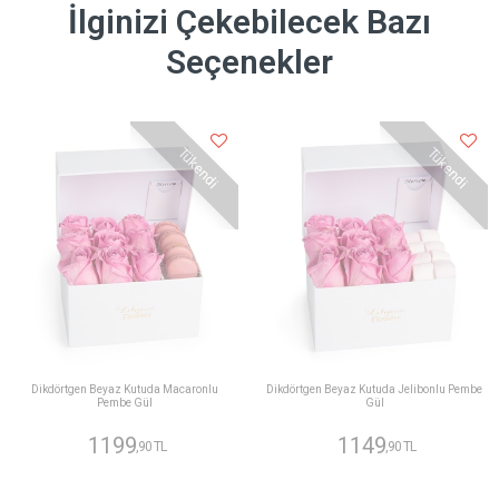
İlginizi Çekebilecek Bazı
Seçenekler
Tükendi
Tükendi
Dikdörtgen Beyaz Kutuda Macaronlu
Dikdörtgen Beyaz Kutuda Jelibonlu Pembe
Pembe Gül
Gül
1199
1149
,90 TL
,90 TL