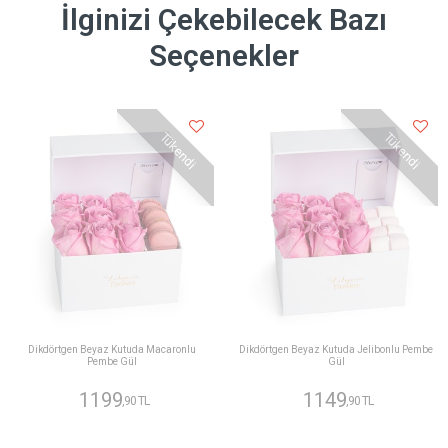
İlginizi Çekebilecek Bazı
Seçenekler
Tükendi
Tükendi
Dikdörtgen Beyaz Kutuda Macaronlu
Dikdörtgen Beyaz Kutuda Jelibonlu Pembe
Pembe Gül
Gül
1199
1149
,90 TL
,90 TL