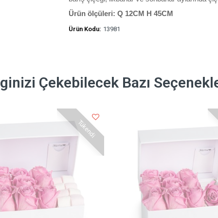
Ürün ölçüleri: Q 12CM H 45CM
Ürün Kodu:
13981
lginizi Çekebilecek Bazı Seçenekl
Tükendi