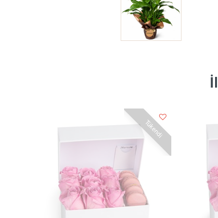
İ
Tükendi