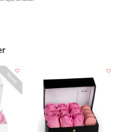
er
Tükendi