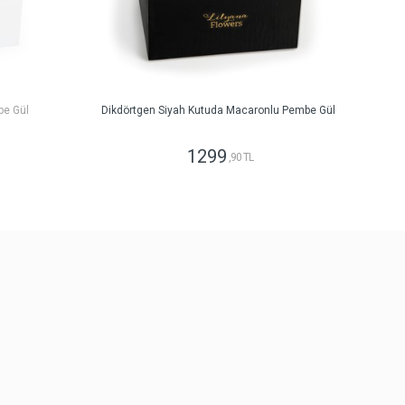
be Gül
Dikdörtgen Siyah Kutuda Macaronlu Pembe Gül
1299
,90 TL