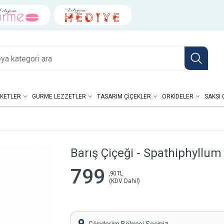
KETLER
GURME LEZZETLER
TASARIM ÇIÇEKLER
ORKIDELER
SAKSI 
Barış Çiçeği - Spathiphyllum
799
,90 TL
(KDV Dahil)