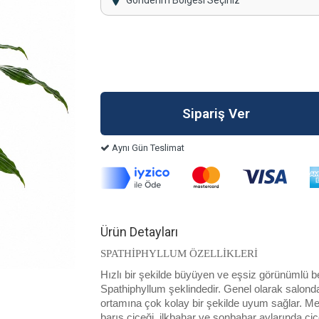
Gönderim Bölgesi Seçiniz
Aynı Gün Teslimat
Ürün Detayları
SPATHİPHYLLUM ÖZELLİKLERİ
Hızlı bir şekilde büyüyen ve eşsiz görünümlü bey
Spathiphyllum şeklindedir. Genel olarak salonda
ortamına çok kolay bir şekilde uyum sağlar. Me
barış çiçeği, ilkbahar ve sonbahar aylarında çiç