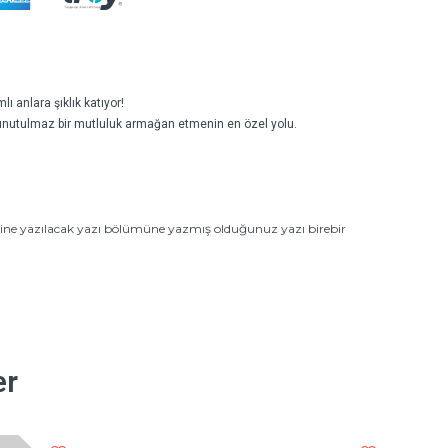
ı anlara şıklık katıyor!
ve unutulmaz bir mutluluk armağan etmenin en özel yolu.
zerine yazılacak yazı bölümüne yazmış olduğunuz yazı birebir
er