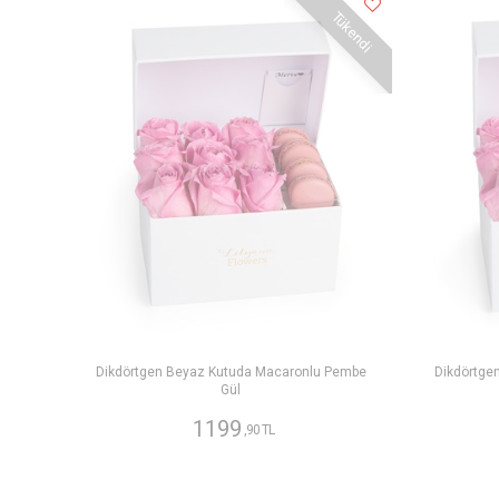
Tükendi
Dikdörtgen Beyaz Kutuda Macaronlu Pembe
Dikdörtge
Gül
1199
,90 TL