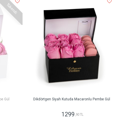
Tükendi
be Gül
Dikdörtgen Siyah Kutuda Macaronlu Pembe Gül
1299
,90 TL