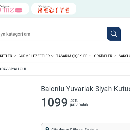
KETLER
GURME LEZZETLER
TASARIM ÇIÇEKLER
ORKIDELER
SAKSI 
PAY SIYAH GÜL
Balonlu Yuvarlak Siyah Kutu
1099
,90 TL
(KDV Dahil)