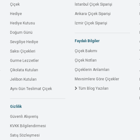
Çiçek
İstanbul Çiçek Siparişi
Hediye
Ankara Çiçek Siparişi
Hediye Kutusu
İzmir Çiçek Siparişi
Doğum Günü
Faydalı Bilgiler
Sevgiliye Hediye
Çiçek Bakımı
Saksı Çiçekleri
Çiçek Notları
Gurme Lezzetler
Çiçeklerin Anlamları
Çikolata Kutuları
Mevsimlere Göre Çiçekler
Jelibon Kutuları
Tüm Blog Yazıları
Aynı Gün Teslimat Çiçek
Gizlilik
Güvenli Alışveriş
KVKK Bilgilendirmesi
Satış Sözleşmesi