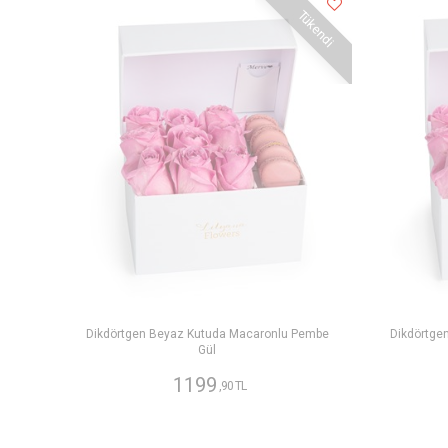
Tükendi
Dikdörtgen Beyaz Kutuda Macaronlu Pembe
Dikdörtge
Gül
1199
,90 TL