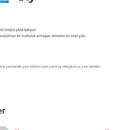
ı anlara şıklık katıyor!
ve unutulmaz bir mutluluk armağan etmenin en özel yolu.
zerine yazılacak yazı bölümüne yazmış olduğunuz yazı birebir
er