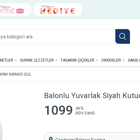
KETLER
GURME LEZZETLER
TASARIM ÇIÇEKLER
ORKIDELER
SAKSI 
PAY KIRMIZI GÜL
Balonlu Yuvarlak Siyah Kutu
1099
,90 TL
(KDV Dahil)