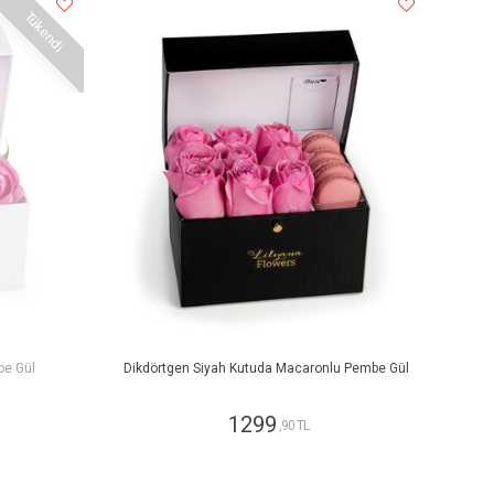
Tükendi
be Gül
Dikdörtgen Siyah Kutuda Macaronlu Pembe Gül
1299
,90 TL