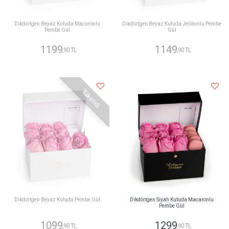
Dikdörtgen Beyaz Kutuda Macaronlu
Dikdörtgen Beyaz Kutuda Jelibonlu Pembe
Pembe Gül
Gül
1199
1149
,90 TL
,90 TL
Tükendi
Dikdörtgen Beyaz Kutuda Pembe Gül
Dikdörtgen Siyah Kutuda Macaronlu
Pembe Gül
1099
1299
,90 TL
,90 TL