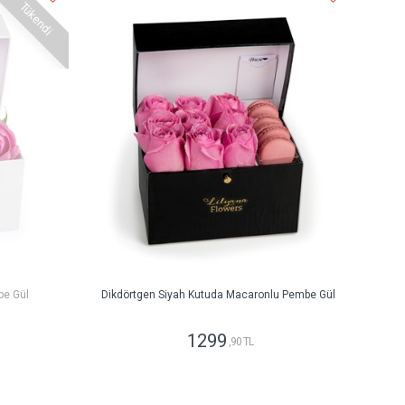
Tükendi
be Gül
Dikdörtgen Siyah Kutuda Macaronlu Pembe Gül
1299
,90 TL