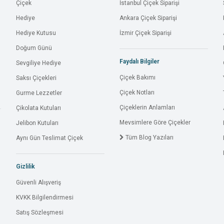
Çiçek
İstanbul Çiçek Siparişi
Hediye
Ankara Çiçek Siparişi
Hediye Kutusu
İzmir Çiçek Siparişi
Doğum Günü
Faydalı Bilgiler
Sevgiliye Hediye
Çiçek Bakımı
Saksı Çiçekleri
Çiçek Notları
Gurme Lezzetler
Çiçeklerin Anlamları
Çikolata Kutuları
Mevsimlere Göre Çiçekler
Jelibon Kutuları
Tüm Blog Yazıları
Aynı Gün Teslimat Çiçek
Gizlilik
Güvenli Alışveriş
KVKK Bilgilendirmesi
Satış Sözleşmesi