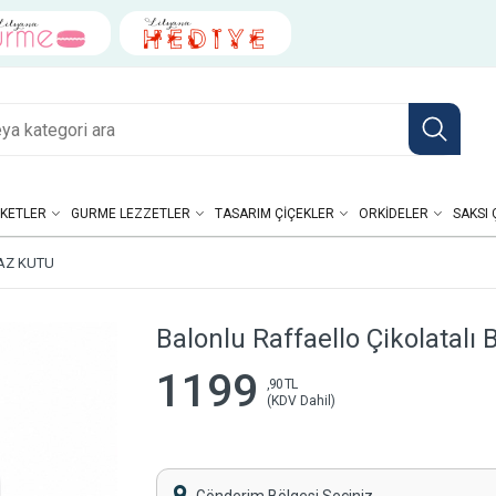
KETLER
GURME LEZZETLER
TASARIM ÇIÇEKLER
ORKIDELER
SAKSI 
AZ KUTU
Balonlu Raffaello Çikolatalı
1199
,90 TL
(KDV Dahil)