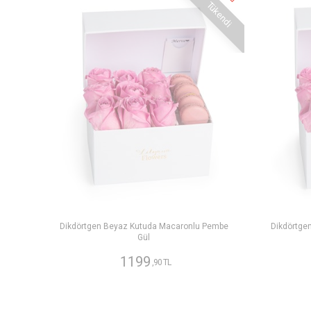
Tükendi
Dikdörtgen Beyaz Kutuda Macaronlu Pembe
Dikdörtge
Gül
1199
,90 TL