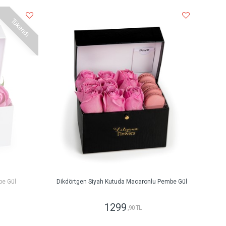
Tükendi
be Gül
Dikdörtgen Siyah Kutuda Macaronlu Pembe Gül
1299
,90 TL