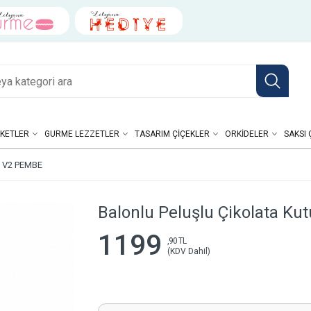
KETLER
GURME LEZZETLER
TASARIM ÇIÇEKLER
ORKIDELER
SAKSI 
 V2 PEMBE
Balonlu Peluşlu Çikolata K
1199
,90 TL
(KDV Dahil)