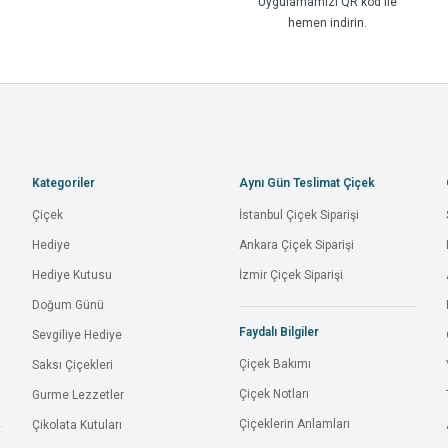
Uygulamamızı QR kod ile
hemen indirin.
Kategoriler
Aynı Gün Teslimat Çiçek
Çiçek
İstanbul Çiçek Siparişi
Hediye
Ankara Çiçek Siparişi
Hediye Kutusu
İzmir Çiçek Siparişi
Doğum Günü
Faydalı Bilgiler
Sevgiliye Hediye
Çiçek Bakımı
Saksı Çiçekleri
Çiçek Notları
Gurme Lezzetler
Çiçeklerin Anlamları
Çikolata Kutuları