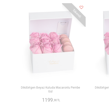
Tükendi
Dikdörtgen Beyaz Kutuda Macaronlu Pembe
Dikdörtge
Gül
1199
,90 TL