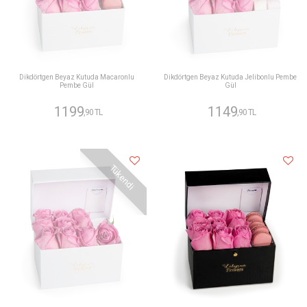
Dikdörtgen Beyaz Kutuda Macaronlu
Dikdörtgen Beyaz Kutuda Jelibonlu Pembe
Pembe Gül
Gül
1199
1149
,90 TL
,90 TL
Tükendi