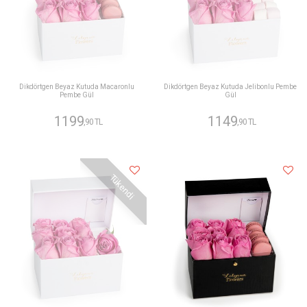
Dikdörtgen Beyaz Kutuda Macaronlu
Dikdörtgen Beyaz Kutuda Jelibonlu Pembe
Pembe Gül
Gül
1199
1149
,90 TL
,90 TL
Tükendi