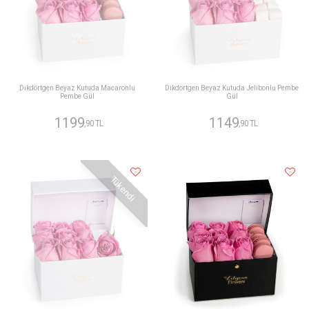
Dikdörtgen Beyaz Kutuda Macaronlu
Dikdörtgen Beyaz Kutuda Jelibonlu Pembe
Pembe Gül
Gül
1199
1149
,90 TL
,90 TL
Tükendi