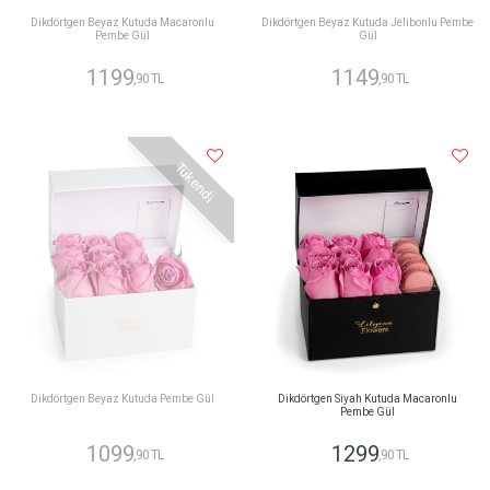
Dikdörtgen Beyaz Kutuda Macaronlu
Dikdörtgen Beyaz Kutuda Jelibonlu Pembe
Pembe Gül
Gül
1199
1149
,90 TL
,90 TL
Tükendi
Dikdörtgen Beyaz Kutuda Pembe Gül
Dikdörtgen Siyah Kutuda Macaronlu
Pembe Gül
1099
1299
,90 TL
,90 TL