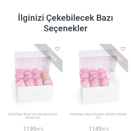
İlginizi Çekebilecek Bazı
Seçenekler
Tükendi
Tükendi
Dikdörtgen Beyaz Kutuda Macaronlu
Dikdörtgen Beyaz Kutuda Jelibonlu Pembe
Pembe Gül
Gül
1199
1149
,90 TL
,90 TL