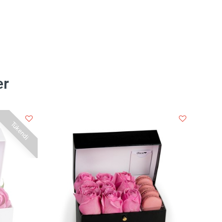
er
Tükendi