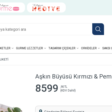
KETLER
GURME LEZZETLER
TASARIM ÇIÇEKLER
ORKIDELER
SAKSI 
BUKETI
Aşkın Büyüsü Kırmızı & Pem
8599
,90 TL
(KDV Dahil)