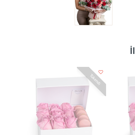
İ
Tükendi