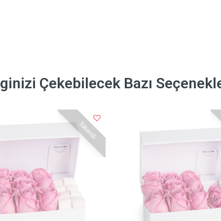
lginizi Çekebilecek Bazı Seçenekl
Tükendi