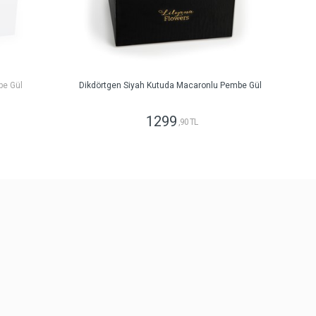
be Gül
Dikdörtgen Siyah Kutuda Macaronlu Pembe Gül
1299
,90 TL