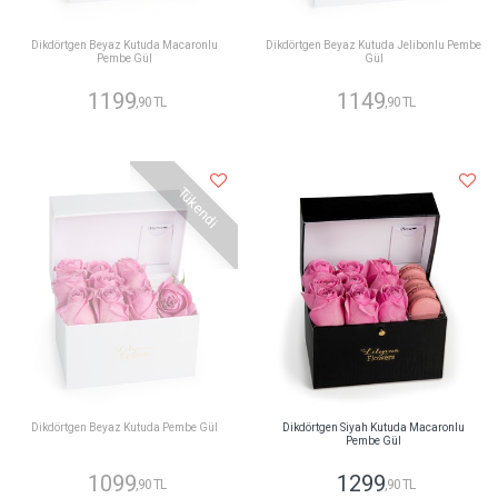
Dikdörtgen Beyaz Kutuda Macaronlu
Dikdörtgen Beyaz Kutuda Jelibonlu Pembe
Pembe Gül
Gül
1199
1149
,90 TL
,90 TL
Tükendi
Dikdörtgen Beyaz Kutuda Pembe Gül
Dikdörtgen Siyah Kutuda Macaronlu
Pembe Gül
1099
1299
,90 TL
,90 TL