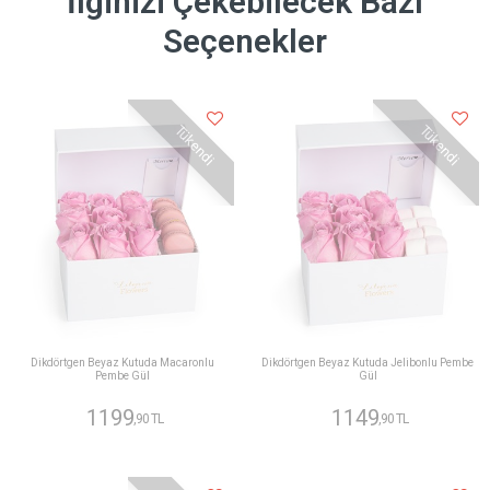
İlginizi Çekebilecek Bazı
Seçenekler
Tükendi
Tükendi
Dikdörtgen Beyaz Kutuda Macaronlu
Dikdörtgen Beyaz Kutuda Jelibonlu Pembe
Pembe Gül
Gül
1199
1149
,90 TL
,90 TL