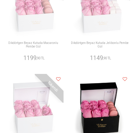
Dikdörtgen Beyaz Kutuda Macaronlu
Dikdörtgen Beyaz Kutuda Jelibonlu Pembe
Pembe Gül
Gül
1199
1149
,90 TL
,90 TL
Tükendi