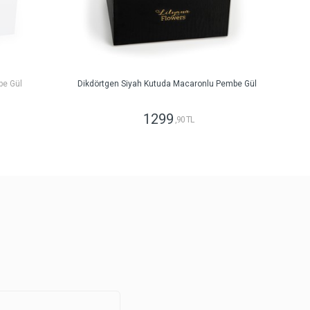
be Gül
Dikdörtgen Siyah Kutuda Macaronlu Pembe Gül
1299
,90 TL