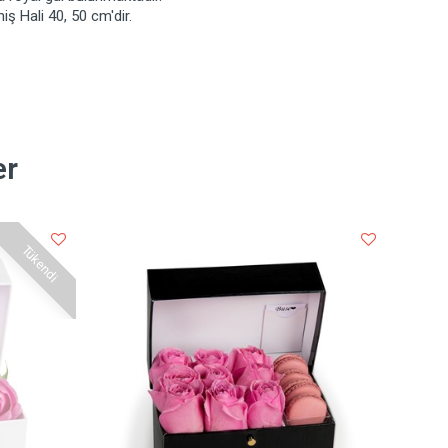
ş Hali 40, 50 cm'dir.
er
Tükendi