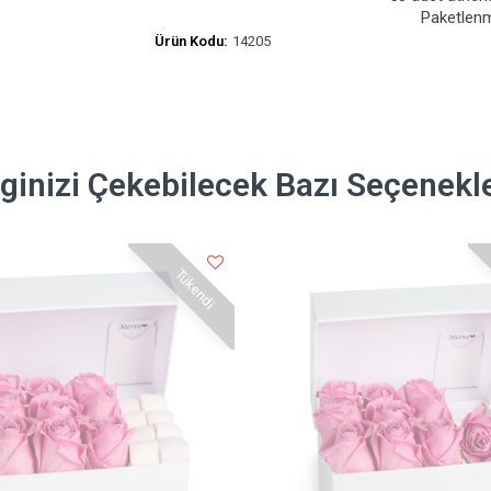
Paketlenmi
Ürün Kodu:
14205
lginizi Çekebilecek Bazı Seçenekl
Tükendi