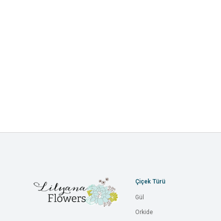
Çiçek Türü
Gül
Orkide