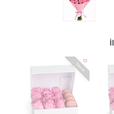
İ
Tükendi