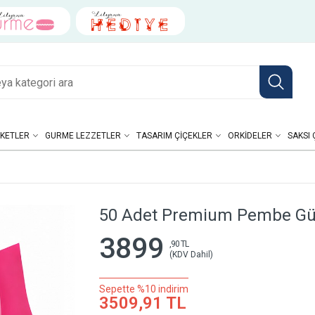
KETLER
GURME LEZZETLER
TASARIM ÇIÇEKLER
ORKIDELER
SAKSI 
50 Adet Premium Pembe Gül
3899
,90 TL
(KDV Dahil)
Sepette %10 indirim
3509,91 TL