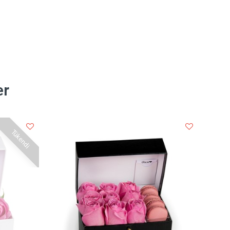
er
Tükendi