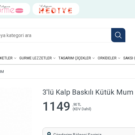
KETLER
GURME LEZZETLER
TASARIM ÇIÇEKLER
ORKIDELER
SAKSI 
IM
3'lü Kalp Baskılı Kütük Mum
1149
,90 TL
(KDV Dahil)