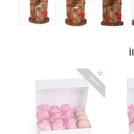
İ
Tükendi