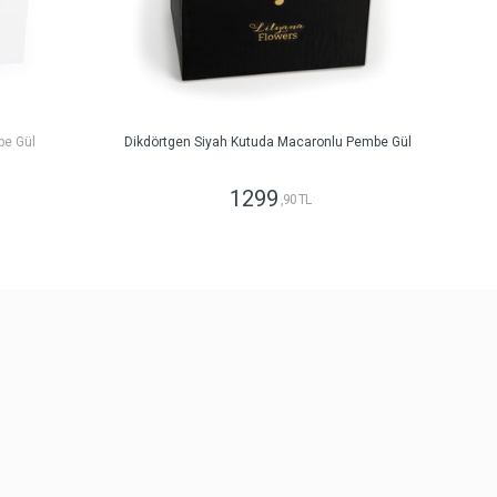
be Gül
Dikdörtgen Siyah Kutuda Macaronlu Pembe Gül
1299
,90 TL