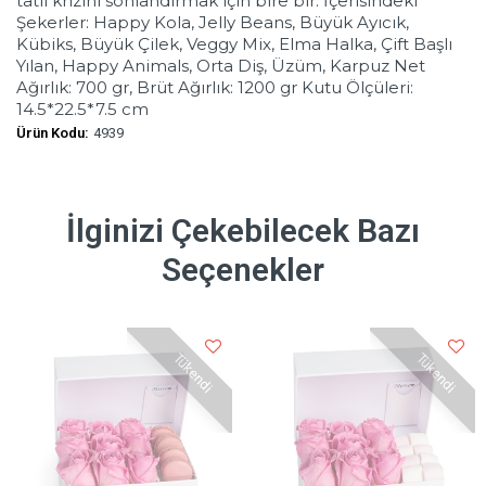
tatlı krizini sonlandırmak için bire bir. İçerisindeki
Şekerler: Happy Kola, Jelly Beans, Büyük Ayıcık,
Kübiks, Büyük Çilek, Veggy Mix, Elma Halka, Çift Başlı
Yılan, Happy Animals, Orta Diş, Üzüm, Karpuz Net
Ağırlık: 700 gr, Brüt Ağırlık: 1200 gr Kutu Ölçüleri:
14.5*22.5*7.5 cm
Ürün Kodu:
4939
İlginizi Çekebilecek Bazı
Seçenekler
Tükendi
Tükendi