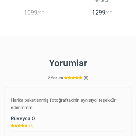
Pembe Gül
1099
1299
,90 TL
,90 TL
Yorumlar
2 Yorum
(5)
Harika paketlenmiş fotoğraftakinin aynısıydı teşekkür
ederimmm
Rüveyda Ö.
(5)