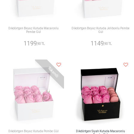
Dikdörtgen Beyaz Kutuda Macaronlu
Dikdörtgen Beyaz Kutuda Jelibonlu Pembe
Pembe Gül
Gül
1199
1149
,90 TL
,90 TL
Tükendi
Dikdörtgen Beyaz Kutuda Pembe Gül
Dikdörtgen Siyah Kutuda Macaronlu