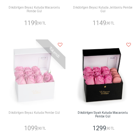
Dikdörtgen Beyaz Kutuda Macaronlu
Dikdörtgen Beyaz Kutuda Jelibonlu Pembe
Pembe Gül
Gül
1199
1149
,90 TL
,90 TL
Tükendi
Dikdörtgen Beyaz Kutuda Pembe Gül
Dikdörtgen Siyah Kutuda Macaronlu
Pembe Gül
1099
1299
,90 TL
,90 TL