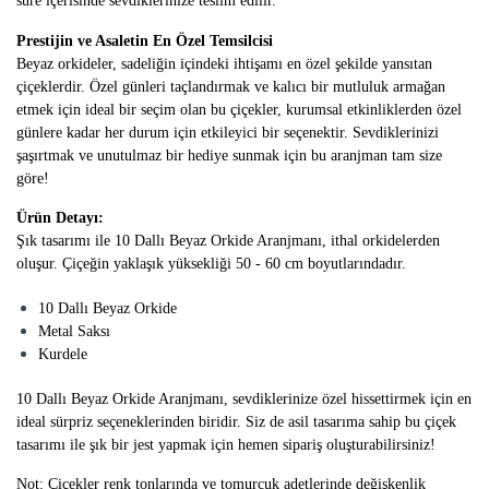
süre içerisinde sevdiklerinize teslim edilir.
Prestijin ve Asaletin En Özel Temsilcisi
Beyaz orkideler, sadeliğin içindeki ihtişamı en özel şekilde yansıtan
çiçeklerdir. Özel günleri taçlandırmak ve kalıcı bir mutluluk armağan
etmek için ideal bir seçim olan bu çiçekler, kurumsal etkinliklerden özel
günlere kadar her durum için etkileyici bir seçenektir. Sevdiklerinizi
şaşırtmak ve unutulmaz bir hediye sunmak için bu aranjman tam size
göre!
Ürün Detayı:
Şık tasarımı ile 10 Dallı Beyaz Orkide Aranjmanı, ithal orkidelerden
oluşur. Çiçeğin yaklaşık yüksekliği 50 - 60 cm boyutlarındadır.
10 Dallı Beyaz Orkide
Metal Saksı
Kurdele
10 Dallı Beyaz Orkide Aranjmanı, sevdiklerinize özel hissettirmek için en
ideal sürpriz seçeneklerinden biridir. Siz de asil tasarıma sahip bu çiçek
tasarımı ile şık bir jest yapmak için hemen sipariş oluşturabilirsiniz!
Not: Çiçekler renk tonlarında ve tomurcuk adetlerinde değişkenlik