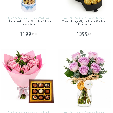
Aynı Gün Teslimat / Ücretsiz Teslimat
Aynı Gün Teslimat / Ücretsiz Teslimat
Balonlu Gold Fındıklı Çikolatalı Peluşlu
Yuvarlak Küçük Siyah Kutuda Çikolatalı
Beyaz Kutu
Kırmızı Gül
1199
1399
,90 TL
,90 TL
GÖNDER
GÖNDER
Aynı Gün Teslimat / Ücretsiz Teslimat
Aynı Gün Teslimat / Ücretsiz Teslimat