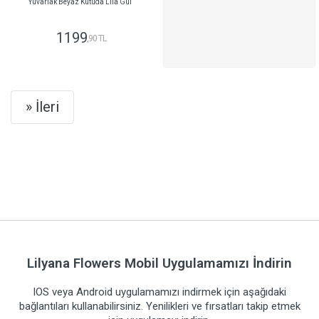
Yuvarlak Beyaz Kutuda Lila Gül
1199
,90 TL
GÖNDER
Next
» İleri
Lilyana Flowers Mobil Uygulamamızı İndirin
IOS veya Android uygulamamızı indirmek için aşağıdaki
bağlantıları kullanabilirsiniz. Yenilikleri ve fırsatları takip etmek