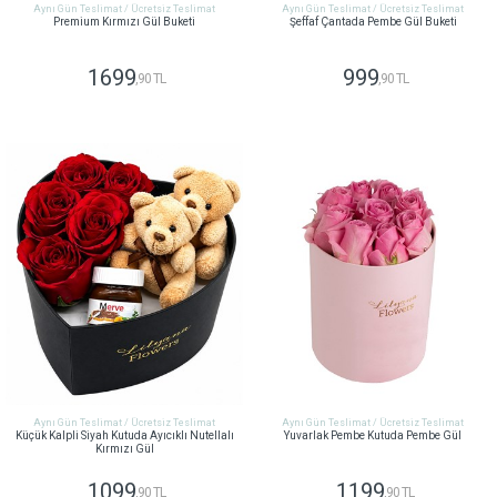
Aynı Gün Teslimat / Ücretsiz Teslimat
Aynı Gün Teslimat / Ücretsiz Teslimat
Premium Kırmızı Gül Buketi
Şeffaf Çantada Pembe Gül Buketi
1699
999
,90 TL
,90 TL
GÖNDER
GÖNDER
Aynı Gün Teslimat / Ücretsiz Teslimat
Aynı Gün Teslimat / Ücretsiz Teslimat
Küçük Kalpli Siyah Kutuda Ayıcıklı Nutellalı
Yuvarlak Pembe Kutuda Pembe Gül
Kırmızı Gül
1099
1199
,90 TL
,90 TL