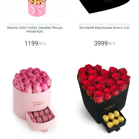
Aynı Gün Teslimat / Ücretsiz Teslimat
Aynı Gün Teslimat / Ücretsiz Teslimat
Balonlu Gold Fındıklı Çikolatalı Peluşlu
Dev Kadife Kalp Kutuda Kırmızı Gül
Pembe Kutu
1199
3999
,90 TL
,90 TL
GÖNDER
GÖNDER