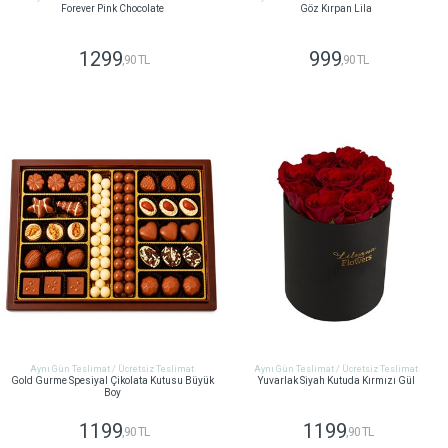
Forever Pink Chocolate
Göz Kırpan Lila
1299
999
,90 TL
,90 TL
GÖNDER
GÖNDER
Aynı Gün Teslimat / Ücretsiz Teslimat
Aynı Gün Teslimat / Ücretsiz Teslimat
Gold Gurme Spesiyal Çikolata Kutusu Büyük
Yuvarlak Siyah Kutuda Kırmızı Gül
Boy
1199
1199
,90 TL
,90 TL