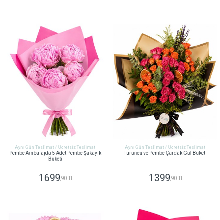
GÖNDER
GÖNDER
Aynı Gün Teslimat / Ücretsiz Teslimat
Aynı Gün Teslimat / Ücretsiz Teslimat
Pembe Ambalajda 5 Adet Pembe Şakayık
Turuncu ve Pembe Çardak Gül Buketi
Buketi
1699
1399
,90 TL
,90 TL
GÖNDER
GÖNDER