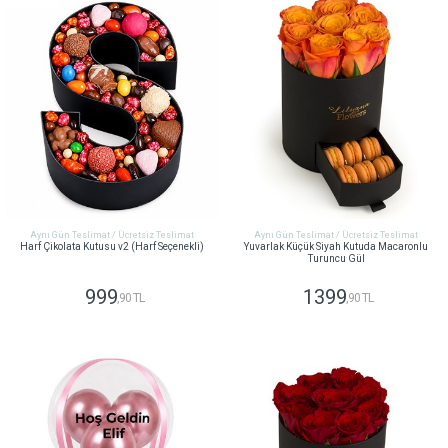
Aynı Gün Teslimat / Ücretsiz Teslimat
Aynı Gün Teslimat / Ücretsiz Teslimat
Harf Çikolata Kutusu v2 (Harf Seçenekli)
Yuvarlak Küçük Siyah Kutuda Macaronlu
Turuncu Gül
999
1399
,90 TL
,90 TL
GÖNDER
GÖNDER