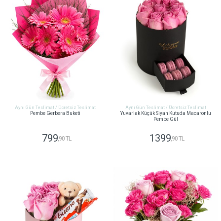
Aynı Gün Teslimat / Ücretsiz Teslimat
Aynı Gün Teslimat / Ücretsiz Teslimat
Pembe Gerbera Buketi
Yuvarlak Küçük Siyah Kutuda Macaronlu
Pembe Gül
799
1399
,90 TL
,90 TL
GÖNDER
GÖNDER