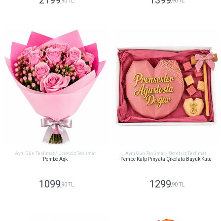
2199
1399
,90 TL
,90 TL
GÖNDER
GÖNDER
Aynı Gün Teslimat / Ücretsiz Teslimat
Aynı Gün Teslimat / Ücretsiz Teslimat
Pembe Aşk
Pembe Kalp Pinyata Çikolata Büyük Kutu
1099
1299
,90 TL
,90 TL
GÖNDER
GÖNDER