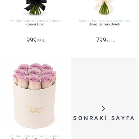
Aynı Gün Teslimat / Ücretsiz Teslimat
Aynı Gün Teslimat / Ücretsiz Teslimat
Forever Lilac
Beyaz Gerbera Buketi
999
799
,90 TL
,90 TL
GÖNDER
GÖNDER
SONRAKI SAYFA
Aynı Gün Teslimat / Ücretsiz Teslimat