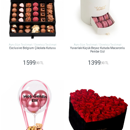
Aynı Gün Teslimat / Ücretsiz Teslimat
Aynı Gün Teslimat / Ücretsiz Teslimat
Exclusive Belgium Çikolata Kutusu
Yuvarlak Küçük Beyaz Kutuda Macaronlu
Pembe Gül
1599
1399
,90 TL
,90 TL
GÖNDER
GÖNDER