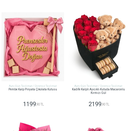
GÖNDER
GÖNDER
Aynı Gün Teslimat / Ücretsiz Teslimat
Aynı Gün Teslimat / Ücretsiz Teslimat
Pembe Kalp Pinyata Çikolata Kutusu
Kadife Kalpli Ayıcıklı Kutuda Macaronlu
Kırmızı Gül
1199
2199
,90 TL
,90 TL
GÖNDER
GÖNDER