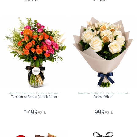
GÖNDER
GÖNDER
Aynı Gün Teslimat / Ücretsiz Teslimat
Aynı Gün Teslimat / Ücretsiz Teslimat
Turuncu ve Pembe Çardak Güller
Forever White
1499
999
,90 TL
,90 TL
GÖNDER
GÖNDER