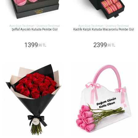
Aynı Gün Teslimat / Ücretsiz Teslimat
Aynı Gün Teslimat / Ücretsiz Teslimat
Şeffaf Ayıcıklı Kutuda Pembe Gül
Kadife Kalpli Kutuda Macaronlu Pembe Gül
1399
2399
,90 TL
,90 TL
GÖNDER
GÖNDER