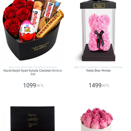
Aynı Gün Teslimat / Ücretsiz Teslimat
Aynı Gün Teslimat / Ücretsiz Teslimat
Küçük Kalpli Siyah Kutuda Çikolatalı Kırmızı
Teddy Bear Pembe
Gül
1099
1499
,90 TL
,90 TL
GÖNDER
GÖNDER