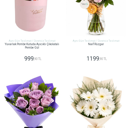
Aynı Gün Teslimat / Ücretsiz Teslimat
Aynı Gün Teslimat / Ücretsiz Teslimat
Yuvarlak Pembe Kutuda Ayıcıklı Çikolatalı
Naif Rüzgar
Pembe Gül
999
1199
,90 TL
,90 TL
GÖNDER
GÖNDER