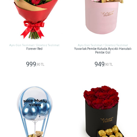
Aynı Gün Teslimat / Ücretsiz Teslimat
Aynı Gün Teslimat / Ücretsiz Teslimat
Forever Red
Yuvarlak Pembe Kutuda Ayıcıklı Hanutalı
Pembe Gül
999
949
,90 TL
,90 TL
GÖNDER
GÖNDER