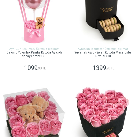
Aynı Gün Teslimat / Ücretsiz Teslimat
Aynı Gün Teslimat / Ücretsiz Teslimat
Balonlu Yuvarlak Pembe Kutuda Ayıcıklı
Yuvarlak Küçük Siyah Kutuda Macaronlu
Yapay Pembe Gül
Kırmızı Gül
1099
1399
,90 TL
,90 TL
GÖNDER
GÖNDER