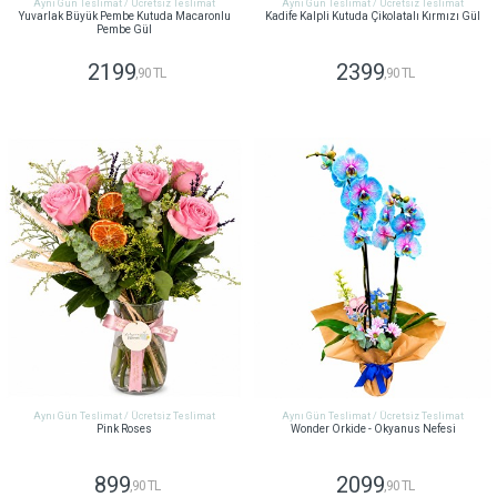
Aynı Gün Teslimat / Ücretsiz Teslimat
Aynı Gün Teslimat / Ücretsiz Teslimat
Yuvarlak Büyük Pembe Kutuda Macaronlu
Kadife Kalpli Kutuda Çikolatalı Kırmızı Gül
Pembe Gül
2199
2399
,90 TL
,90 TL
GÖNDER
GÖNDER
Aynı Gün Teslimat / Ücretsiz Teslimat
Aynı Gün Teslimat / Ücretsiz Teslimat
Pink Roses
Wonder Orkide - Okyanus Nefesi
899
2099
,90 TL
,90 TL