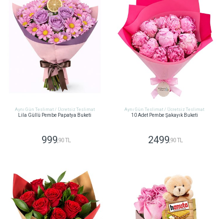
Aynı Gün Teslimat / Ücretsiz Teslimat
Aynı Gün Teslimat / Ücretsiz Teslimat
Lila Güllü Pembe Papatya Buketi
10 Adet Pembe Şakayık Buketi
999
2499
,90 TL
,90 TL
GÖNDER
GÖNDER