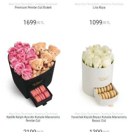
Aynı Gün Teslimat / Ücretsiz Teslimat
Aynı Gün Teslimat / Ücretsiz Teslimat
Premium Pembe Gül Buketi
Lila Rüya
1699
1099
,90 TL
,90 TL
GÖNDER
GÖNDER
Aynı Gün Teslimat / Ücretsiz Teslimat
Aynı Gün Teslimat / Ücretsiz Teslimat
Kadife Kalpli Ayıcıklı Kutuda Macaronlu
Yuvarlak Küçük Beyaz Kutuda Macaronlu
Pembe Gül
Beyaz Gül