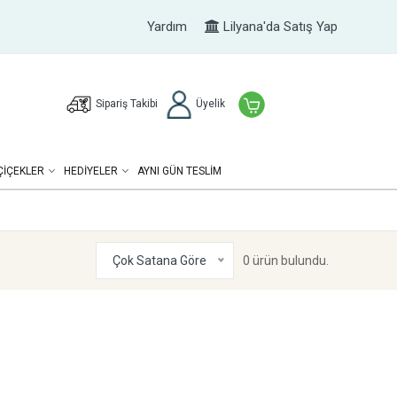
Yardım
Lilyana'da Satış Yap
Sipariş Takibi
Üyelik
ÇIÇEKLER
HEDIYELER
AYNI GÜN TESLİM
Çok Satana Göre
0 ürün bulundu.