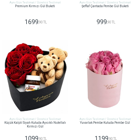
Aynı Gün Teslimat / Ücretsiz Teslimat
Aynı Gün Teslimat / Ücretsiz Teslimat
Premium Kırmızı Gül Buketi
Şeffaf Çantada Pembe Gül Buketi
1699
999
,90 TL
,90 TL
GÖNDER
GÖNDER
Aynı Gün Teslimat / Ücretsiz Teslimat
Aynı Gün Teslimat / Ücretsiz Teslimat
Küçük Kalpli Siyah Kutuda Ayıcıklı Nutellalı
Yuvarlak Pembe Kutuda Pembe Gül
Kırmızı Gül
1099
1199
,90 TL
,90 TL