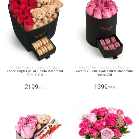
Aynı Gün Teslimat / Ücretsiz Teslimat
Aynı Gün Teslimat / Ücretsiz Teslimat
Kadife Kalpli Ayıcıklı Kutuda Macaronlu
Yuvarlak Küçük Siyah Kutuda Macaronlu
Kırmızı Gül
Pembe Gül
2199
1399
,90 TL
,90 TL
GÖNDER
GÖNDER