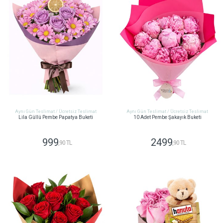
Aynı Gün Teslimat / Ücretsiz Teslimat
Aynı Gün Teslimat / Ücretsiz Teslimat
Lila Güllü Pembe Papatya Buketi
10 Adet Pembe Şakayık Buketi
999
2499
,90 TL
,90 TL
GÖNDER
GÖNDER