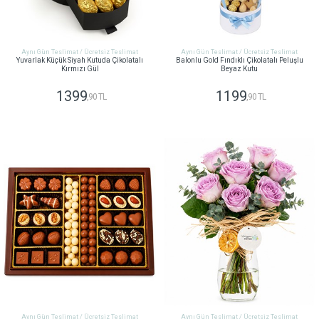
Aynı Gün Teslimat / Ücretsiz Teslimat
Aynı Gün Teslimat / Ücretsiz Teslimat
Yuvarlak Küçük Siyah Kutuda Çikolatalı
Balonlu Gold Fındıklı Çikolatalı Peluşlu
Kırmızı Gül
Beyaz Kutu
1399
1199
,90 TL
,90 TL
GÖNDER
GÖNDER
Aynı Gün Teslimat / Ücretsiz Teslimat
Aynı Gün Teslimat / Ücretsiz Teslimat