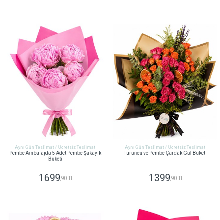
GÖNDER
GÖNDER
Aynı Gün Teslimat / Ücretsiz Teslimat
Aynı Gün Teslimat / Ücretsiz Teslimat
Pembe Ambalajda 5 Adet Pembe Şakayık
Turuncu ve Pembe Çardak Gül Buketi
Buketi
1699
1399
,90 TL
,90 TL
GÖNDER
GÖNDER