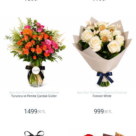
GÖNDER
GÖNDER
Aynı Gün Teslimat / Ücretsiz Teslimat
Aynı Gün Teslimat / Ücretsiz Teslimat
Turuncu ve Pembe Çardak Güller
Forever White
1499
999
,90 TL
,90 TL
GÖNDER
GÖNDER