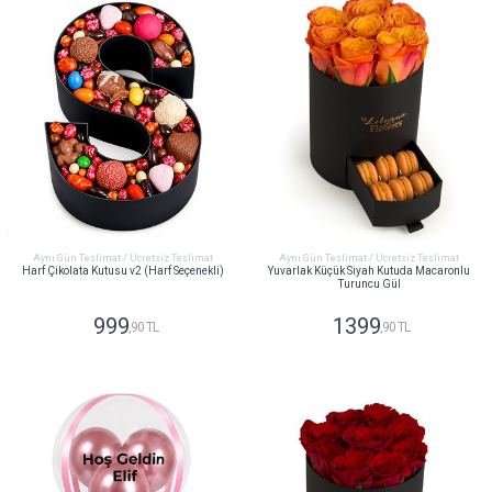
Aynı Gün Teslimat / Ücretsiz Teslimat
Aynı Gün Teslimat / Ücretsiz Teslimat
Harf Çikolata Kutusu v2 (Harf Seçenekli)
Yuvarlak Küçük Siyah Kutuda Macaronlu
Turuncu Gül
999
1399
,90 TL
,90 TL
GÖNDER
GÖNDER