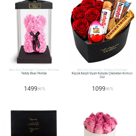
Aynı Gün Teslimat / Ücretsiz Teslimat
Aynı Gün Teslimat / Ücretsiz Teslimat
Teddy Bear Pembe
Küçük Kalpli Siyah Kutuda Çikolatalı Kırmızı
Gül
1499
1099
,90 TL
,90 TL
GÖNDER
GÖNDER