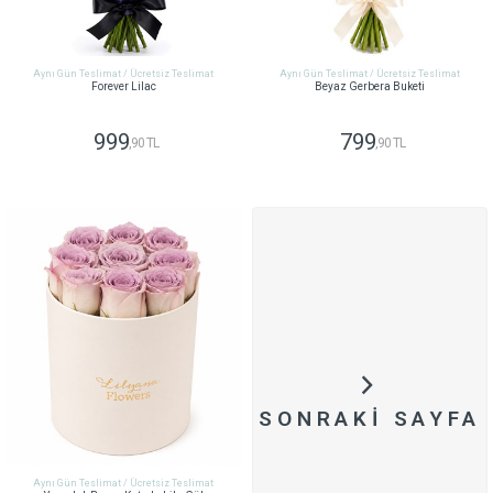
Aynı Gün Teslimat / Ücretsiz Teslimat
Aynı Gün Teslimat / Ücretsiz Teslimat
Forever Lilac
Beyaz Gerbera Buketi
999
799
,90 TL
,90 TL
GÖNDER
GÖNDER
SONRAKI SAYFA
Aynı Gün Teslimat / Ücretsiz Teslimat