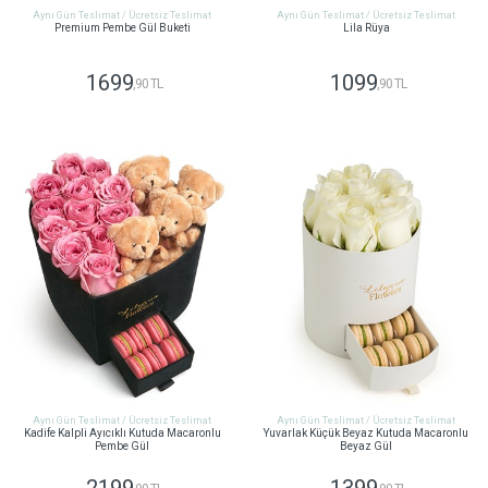
Aynı Gün Teslimat / Ücretsiz Teslimat
Aynı Gün Teslimat / Ücretsiz Teslimat
Premium Pembe Gül Buketi
Lila Rüya
1699
1099
,90 TL
,90 TL
GÖNDER
GÖNDER
Aynı Gün Teslimat / Ücretsiz Teslimat
Aynı Gün Teslimat / Ücretsiz Teslimat
Kadife Kalpli Ayıcıklı Kutuda Macaronlu
Yuvarlak Küçük Beyaz Kutuda Macaronlu
Pembe Gül
Beyaz Gül