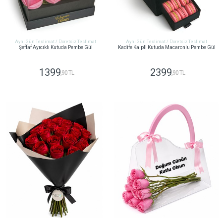
Aynı Gün Teslimat / Ücretsiz Teslimat
Aynı Gün Teslimat / Ücretsiz Teslimat
Şeffaf Ayıcıklı Kutuda Pembe Gül
Kadife Kalpli Kutuda Macaronlu Pembe Gül
1399
2399
,90 TL
,90 TL
GÖNDER
GÖNDER