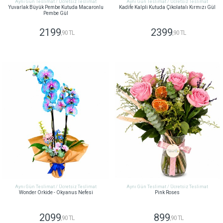
Aynı Gün Teslimat / Ücretsiz Teslimat
Aynı Gün Teslimat / Ücretsiz Teslimat
Yuvarlak Büyük Pembe Kutuda Macaronlu
Kadife Kalpli Kutuda Çikolatalı Kırmızı Gül
Pembe Gül
2199
2399
,90 TL
,90 TL
GÖNDER
GÖNDER
Aynı Gün Teslimat / Ücretsiz Teslimat
Aynı Gün Teslimat / Ücretsiz Teslimat
Wonder Orkide - Okyanus Nefesi
Pink Roses
2099
899
,90 TL
,90 TL