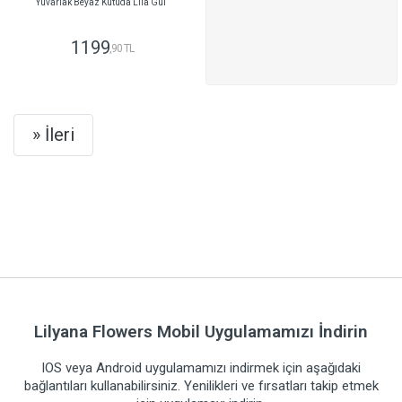
Yuvarlak Beyaz Kutuda Lila Gül
1199
,90 TL
GÖNDER
Next
» İleri
Lilyana Flowers Mobil Uygulamamızı İndirin
IOS veya Android uygulamamızı indirmek için aşağıdaki
bağlantıları kullanabilirsiniz. Yenilikleri ve fırsatları takip etmek