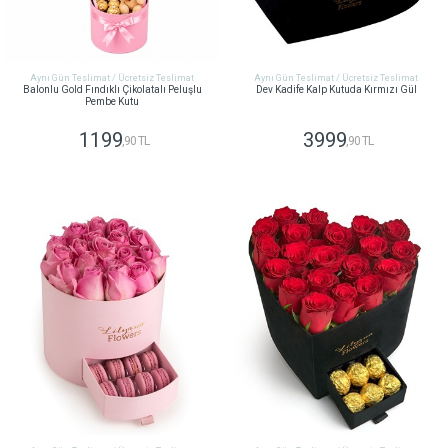
Aynı Gün Teslimat / Ücretsiz Teslimat
Aynı Gün Teslimat / Ücretsiz Teslimat
Balonlu Gold Fındıklı Çikolatalı Peluşlu
Dev Kadife Kalp Kutuda Kırmızı Gül
Pembe Kutu
1199
3999
,90 TL
,90 TL
GÖNDER
GÖNDER