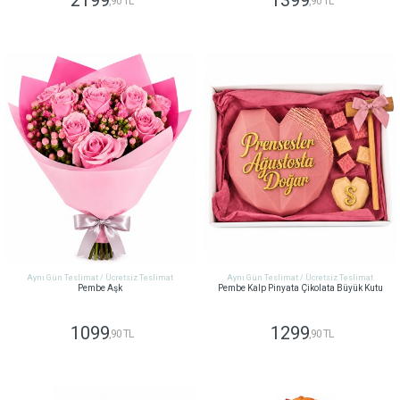
2199
1399
,90 TL
,90 TL
GÖNDER
GÖNDER
Aynı Gün Teslimat / Ücretsiz Teslimat
Aynı Gün Teslimat / Ücretsiz Teslimat
Pembe Aşk
Pembe Kalp Pinyata Çikolata Büyük Kutu
1099
1299
,90 TL
,90 TL
GÖNDER
GÖNDER