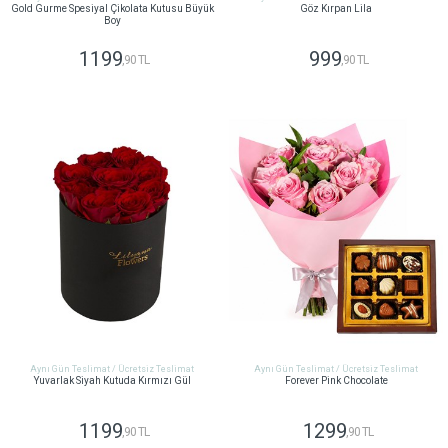
Gold Gurme Spesiyal Çikolata Kutusu Büyük
Göz Kırpan Lila
Boy
1199
999
,90 TL
,90 TL
GÖNDER
GÖNDER
Aynı Gün Teslimat / Ücretsiz Teslimat
Aynı Gün Teslimat / Ücretsiz Teslimat
Yuvarlak Siyah Kutuda Kırmızı Gül
Forever Pink Chocolate
1199
1299
,90 TL
,90 TL