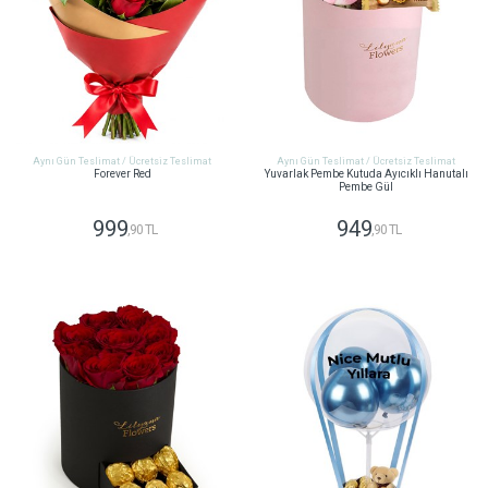
Aynı Gün Teslimat / Ücretsiz Teslimat
Aynı Gün Teslimat / Ücretsiz Teslimat
Forever Red
Yuvarlak Pembe Kutuda Ayıcıklı Hanutalı
Pembe Gül
999
949
,90 TL
,90 TL
GÖNDER
GÖNDER