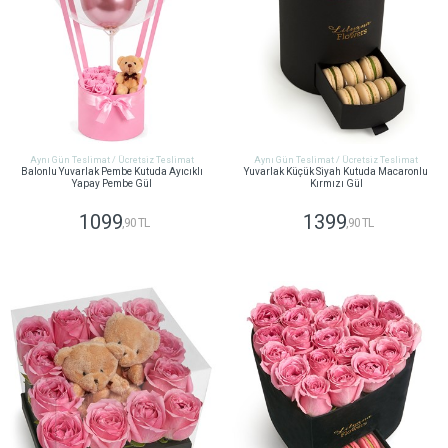
Aynı Gün Teslimat / Ücretsiz Teslimat
Aynı Gün Teslimat / Ücretsiz Teslimat
Balonlu Yuvarlak Pembe Kutuda Ayıcıklı
Yuvarlak Küçük Siyah Kutuda Macaronlu
Yapay Pembe Gül
Kırmızı Gül
1099
1399
,90 TL
,90 TL
GÖNDER
GÖNDER