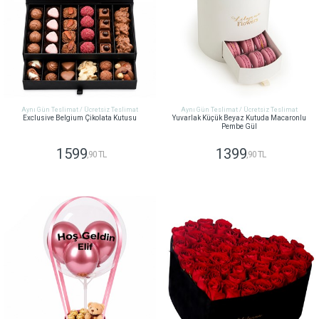
Aynı Gün Teslimat / Ücretsiz Teslimat
Aynı Gün Teslimat / Ücretsiz Teslimat
Exclusive Belgium Çikolata Kutusu
Yuvarlak Küçük Beyaz Kutuda Macaronlu
Pembe Gül
1599
1399
,90 TL
,90 TL
GÖNDER
GÖNDER