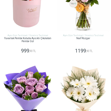
Aynı Gün Teslimat / Ücretsiz Teslimat
Aynı Gün Teslimat / Ücretsiz Teslimat
Yuvarlak Pembe Kutuda Ayıcıklı Çikolatalı
Naif Rüzgar
Pembe Gül
999
1199
,90 TL
,90 TL
GÖNDER
GÖNDER