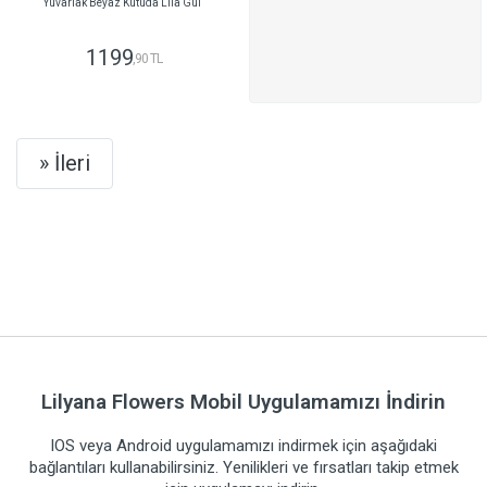
Yuvarlak Beyaz Kutuda Lila Gül
1199
,90 TL
GÖNDER
Next
» İleri
Lilyana Flowers Mobil Uygulamamızı İndirin
IOS veya Android uygulamamızı indirmek için aşağıdaki
bağlantıları kullanabilirsiniz. Yenilikleri ve fırsatları takip etmek