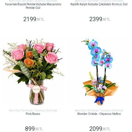
Aynı Gün Teslimat / Ücretsiz Teslimat
Aynı Gün Teslimat / Ücretsiz Teslimat
Yuvarlak Büyük Pembe Kutuda Macaronlu
Kadife Kalpli Kutuda Çikolatalı Kırmızı Gül
Pembe Gül
2199
2399
,90 TL
,90 TL
GÖNDER
GÖNDER
Aynı Gün Teslimat / Ücretsiz Teslimat
Aynı Gün Teslimat / Ücretsiz Teslimat
Pink Roses
Wonder Orkide - Okyanus Nefesi
899
2099
,90 TL
,90 TL