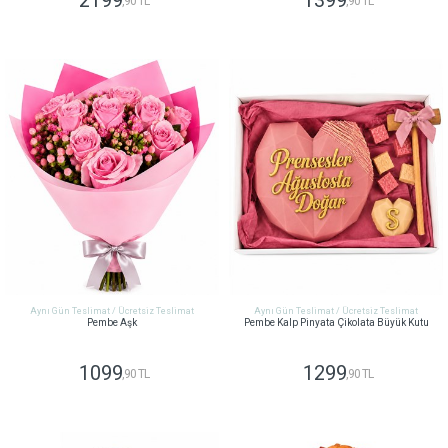
2199
1399
,90 TL
,90 TL
GÖNDER
GÖNDER
Aynı Gün Teslimat / Ücretsiz Teslimat
Aynı Gün Teslimat / Ücretsiz Teslimat
Pembe Aşk
Pembe Kalp Pinyata Çikolata Büyük Kutu
1099
1299
,90 TL
,90 TL
GÖNDER
GÖNDER