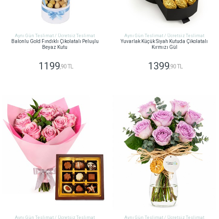
Aynı Gün Teslimat / Ücretsiz Teslimat
Aynı Gün Teslimat / Ücretsiz Teslimat
Balonlu Gold Fındıklı Çikolatalı Peluşlu
Yuvarlak Küçük Siyah Kutuda Çikolatalı
Beyaz Kutu
Kırmızı Gül
1199
1399
,90 TL
,90 TL
GÖNDER
GÖNDER
Aynı Gün Teslimat / Ücretsiz Teslimat
Aynı Gün Teslimat / Ücretsiz Teslimat