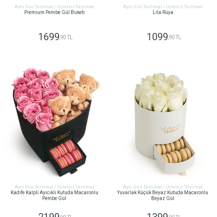
Aynı Gün Teslimat / Ücretsiz Teslimat
Aynı Gün Teslimat / Ücretsiz Teslimat
Premium Pembe Gül Buketi
Lila Rüya
1699
1099
,90 TL
,90 TL
GÖNDER
GÖNDER
Aynı Gün Teslimat / Ücretsiz Teslimat
Aynı Gün Teslimat / Ücretsiz Teslimat
Kadife Kalpli Ayıcıklı Kutuda Macaronlu
Yuvarlak Küçük Beyaz Kutuda Macaronlu
Pembe Gül
Beyaz Gül