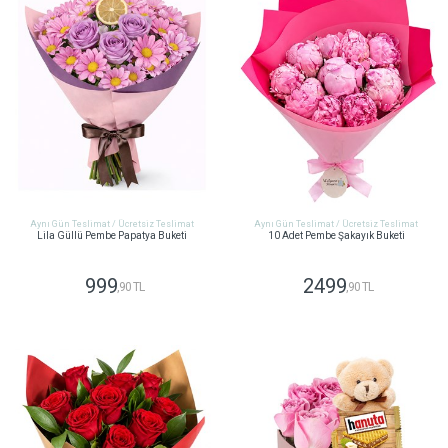
Aynı Gün Teslimat / Ücretsiz Teslimat
Aynı Gün Teslimat / Ücretsiz Teslimat
Lila Güllü Pembe Papatya Buketi
10 Adet Pembe Şakayık Buketi
999
2499
,90 TL
,90 TL
GÖNDER
GÖNDER