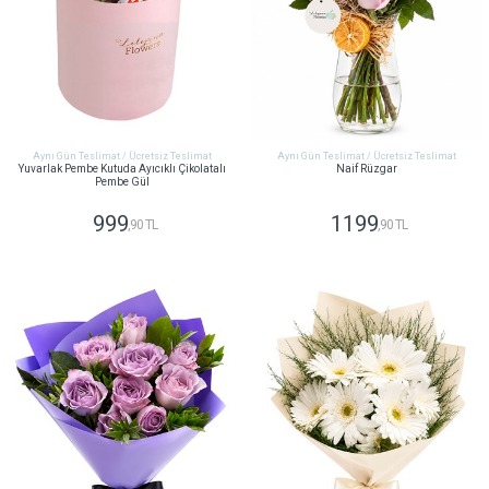
Aynı Gün Teslimat / Ücretsiz Teslimat
Aynı Gün Teslimat / Ücretsiz Teslimat
Yuvarlak Pembe Kutuda Ayıcıklı Çikolatalı
Naif Rüzgar
Pembe Gül
999
1199
,90 TL
,90 TL
GÖNDER
GÖNDER