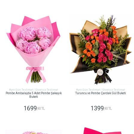
GÖNDER
GÖNDER
Aynı Gün Teslimat / Ücretsiz Teslimat
Aynı Gün Teslimat / Ücretsiz Teslimat
Pembe Ambalajda 5 Adet Pembe Şakayık
Turuncu ve Pembe Çardak Gül Buketi
Buketi
1699
1399
,90 TL
,90 TL
GÖNDER
GÖNDER