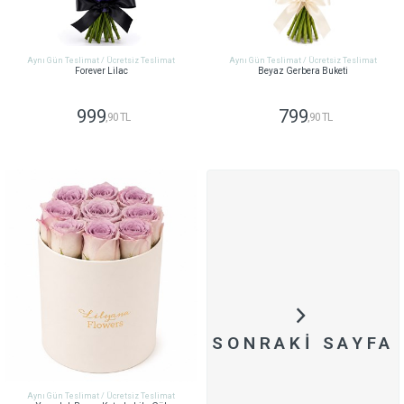
Aynı Gün Teslimat / Ücretsiz Teslimat
Aynı Gün Teslimat / Ücretsiz Teslimat
Forever Lilac
Beyaz Gerbera Buketi
999
799
,90 TL
,90 TL
GÖNDER
GÖNDER
SONRAKI SAYFA
Aynı Gün Teslimat / Ücretsiz Teslimat