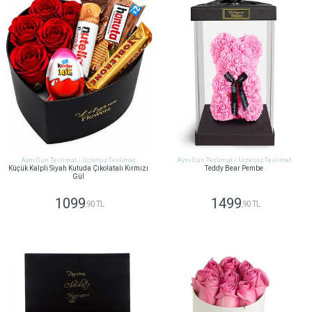
Aynı Gün Teslimat / Ücretsiz Teslimat
Aynı Gün Teslimat / Ücretsiz Teslimat
Küçük Kalpli Siyah Kutuda Çikolatalı Kırmızı
Teddy Bear Pembe
Gül
1099
1499
,90 TL
,90 TL
GÖNDER
GÖNDER