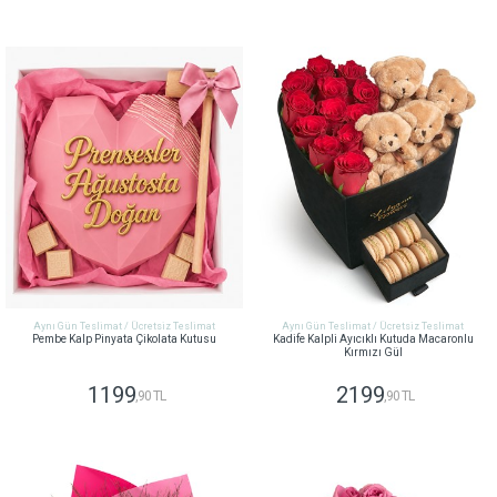
GÖNDER
GÖNDER
Aynı Gün Teslimat / Ücretsiz Teslimat
Aynı Gün Teslimat / Ücretsiz Teslimat
Pembe Kalp Pinyata Çikolata Kutusu
Kadife Kalpli Ayıcıklı Kutuda Macaronlu
Kırmızı Gül
1199
2199
,90 TL
,90 TL
GÖNDER
GÖNDER