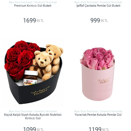
Aynı Gün Teslimat / Ücretsiz Teslimat
Aynı Gün Teslimat / Ücretsiz Teslimat
Premium Kırmızı Gül Buketi
Şeffaf Çantada Pembe Gül Buketi
1699
999
,90 TL
,90 TL
GÖNDER
GÖNDER
Aynı Gün Teslimat / Ücretsiz Teslimat
Aynı Gün Teslimat / Ücretsiz Teslimat
Küçük Kalpli Siyah Kutuda Ayıcıklı Nutellalı
Yuvarlak Pembe Kutuda Pembe Gül
Kırmızı Gül
1099
1199
,90 TL
,90 TL