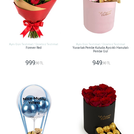
Aynı Gün Teslimat / Ücretsiz Teslimat
Aynı Gün Teslimat / Ücretsiz Teslimat
Forever Red
Yuvarlak Pembe Kutuda Ayıcıklı Hanutalı
Pembe Gül
999
949
,90 TL
,90 TL
GÖNDER
GÖNDER