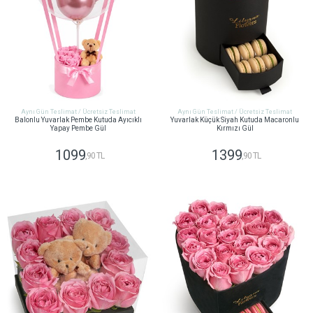
Aynı Gün Teslimat / Ücretsiz Teslimat
Aynı Gün Teslimat / Ücretsiz Teslimat
Balonlu Yuvarlak Pembe Kutuda Ayıcıklı
Yuvarlak Küçük Siyah Kutuda Macaronlu
Yapay Pembe Gül
Kırmızı Gül
1099
1399
,90 TL
,90 TL
GÖNDER
GÖNDER