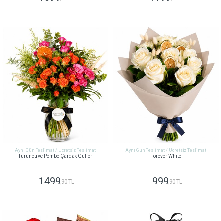
GÖNDER
GÖNDER
Aynı Gün Teslimat / Ücretsiz Teslimat
Aynı Gün Teslimat / Ücretsiz Teslimat
Turuncu ve Pembe Çardak Güller
Forever White
1499
999
,90 TL
,90 TL
GÖNDER
GÖNDER