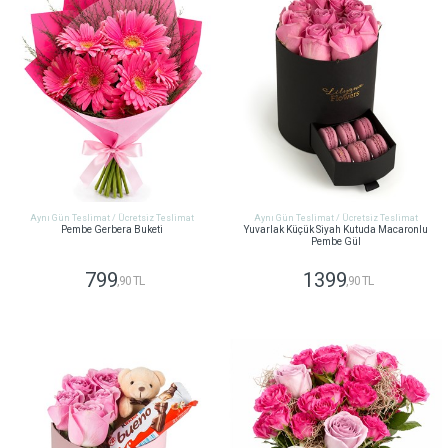
Aynı Gün Teslimat / Ücretsiz Teslimat
Aynı Gün Teslimat / Ücretsiz Teslimat
Pembe Gerbera Buketi
Yuvarlak Küçük Siyah Kutuda Macaronlu
Pembe Gül
799
1399
,90 TL
,90 TL
GÖNDER
GÖNDER