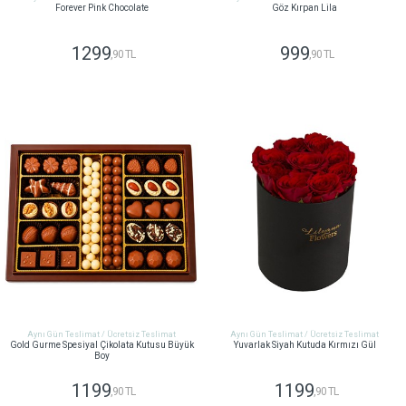
Forever Pink Chocolate
Göz Kırpan Lila
1299
999
,90 TL
,90 TL
GÖNDER
GÖNDER
Aynı Gün Teslimat / Ücretsiz Teslimat
Aynı Gün Teslimat / Ücretsiz Teslimat
Gold Gurme Spesiyal Çikolata Kutusu Büyük
Yuvarlak Siyah Kutuda Kırmızı Gül
Boy
1199
1199
,90 TL
,90 TL