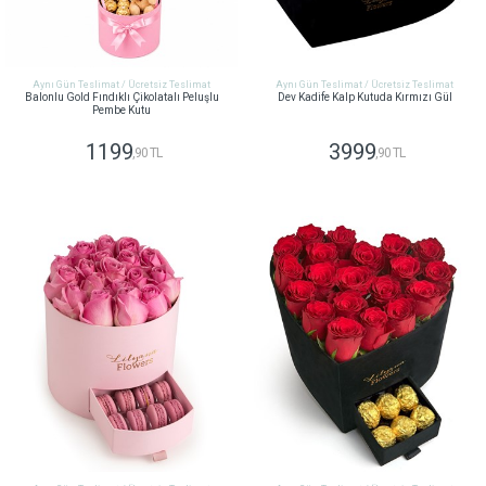
Aynı Gün Teslimat / Ücretsiz Teslimat
Aynı Gün Teslimat / Ücretsiz Teslimat
Balonlu Gold Fındıklı Çikolatalı Peluşlu
Dev Kadife Kalp Kutuda Kırmızı Gül
Pembe Kutu
1199
3999
,90 TL
,90 TL
GÖNDER
GÖNDER