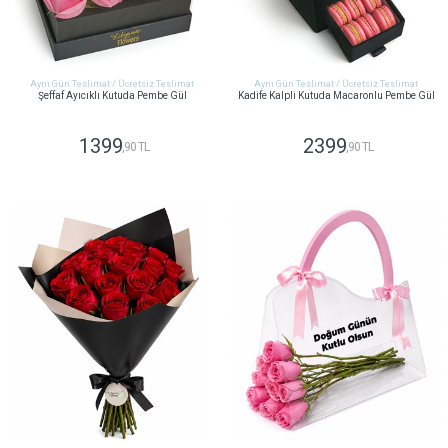
Aynı Gün Teslimat / Ücretsiz Teslimat
Aynı Gün Teslimat / Ücretsiz Teslimat
Şeffaf Ayıcıklı Kutuda Pembe Gül
Kadife Kalpli Kutuda Macaronlu Pembe Gül
1399
2399
,90 TL
,90 TL
GÖNDER
GÖNDER