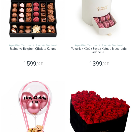
Aynı Gün Teslimat / Ücretsiz Teslimat
Aynı Gün Teslimat / Ücretsiz Teslimat
Exclusive Belgium Çikolata Kutusu
Yuvarlak Küçük Beyaz Kutuda Macaronlu
Pembe Gül
1599
1399
,90 TL
,90 TL
GÖNDER
GÖNDER