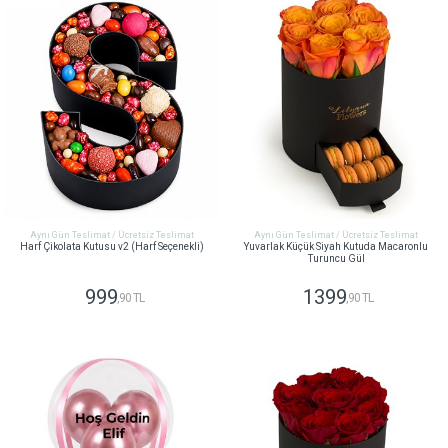
Aynı Gün Teslimat / Ücretsiz Teslimat
Aynı Gün Teslimat / Ücretsiz Teslimat
Harf Çikolata Kutusu v2 (Harf Seçenekli)
Yuvarlak Küçük Siyah Kutuda Macaronlu
Turuncu Gül
999
1399
,90 TL
,90 TL
GÖNDER
GÖNDER