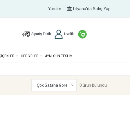
Yardım
Lilyana'da Satış Yap
Sipariş Takibi
Üyelik
ÇIÇEKLER
HEDIYELER
AYNI GÜN TESLİM
Çok Satana Göre
0 ürün bulundu.