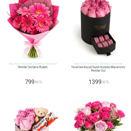
Aynı Gün Teslimat / Ücretsiz Teslimat
Aynı Gün Teslimat / Ücretsiz Teslimat
Pembe Gerbera Buketi
Yuvarlak Küçük Siyah Kutuda Macaronlu
Pembe Gül
799
1399
,90 TL
,90 TL
GÖNDER
GÖNDER