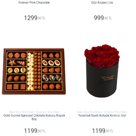
Forever Pink Chocolate
Göz Kırpan Lila
1299
999
,90 TL
,90 TL
GÖNDER
GÖNDER
Aynı Gün Teslimat / Ücretsiz Teslimat
Aynı Gün Teslimat / Ücretsiz Teslimat
Gold Gurme Spesiyal Çikolata Kutusu Büyük
Yuvarlak Siyah Kutuda Kırmızı Gül
Boy
1199
1199
,90 TL
,90 TL