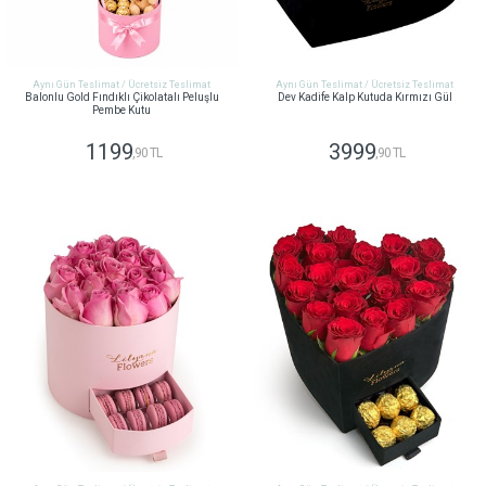
Aynı Gün Teslimat / Ücretsiz Teslimat
Aynı Gün Teslimat / Ücretsiz Teslimat
Balonlu Gold Fındıklı Çikolatalı Peluşlu
Dev Kadife Kalp Kutuda Kırmızı Gül
Pembe Kutu
1199
3999
,90 TL
,90 TL
GÖNDER
GÖNDER