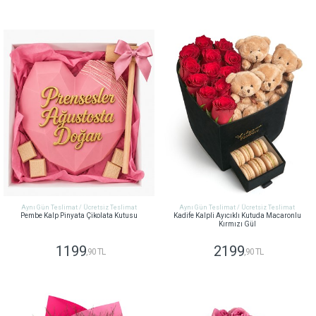
GÖNDER
GÖNDER
Aynı Gün Teslimat / Ücretsiz Teslimat
Aynı Gün Teslimat / Ücretsiz Teslimat
Pembe Kalp Pinyata Çikolata Kutusu
Kadife Kalpli Ayıcıklı Kutuda Macaronlu
Kırmızı Gül
1199
2199
,90 TL
,90 TL
GÖNDER
GÖNDER