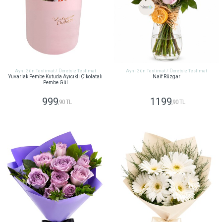
Aynı Gün Teslimat / Ücretsiz Teslimat
Aynı Gün Teslimat / Ücretsiz Teslimat
Yuvarlak Pembe Kutuda Ayıcıklı Çikolatalı
Naif Rüzgar
Pembe Gül
999
1199
,90 TL
,90 TL
GÖNDER
GÖNDER