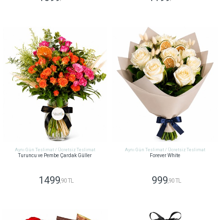
GÖNDER
GÖNDER
Aynı Gün Teslimat / Ücretsiz Teslimat
Aynı Gün Teslimat / Ücretsiz Teslimat
Turuncu ve Pembe Çardak Güller
Forever White
1499
999
,90 TL
,90 TL
GÖNDER
GÖNDER