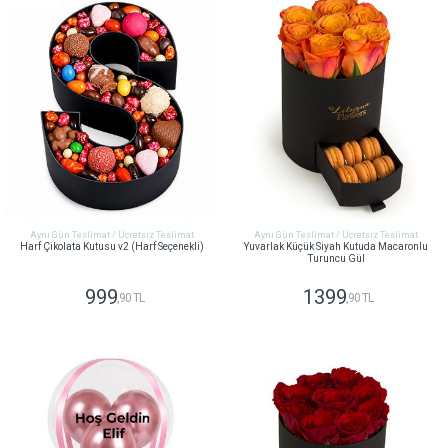
Aynı Gün Teslimat / Ücretsiz Teslimat
Aynı Gün Teslimat / Ücretsiz Teslimat
Harf Çikolata Kutusu v2 (Harf Seçenekli)
Yuvarlak Küçük Siyah Kutuda Macaronlu
Turuncu Gül
999
1399
,90 TL
,90 TL
GÖNDER
GÖNDER