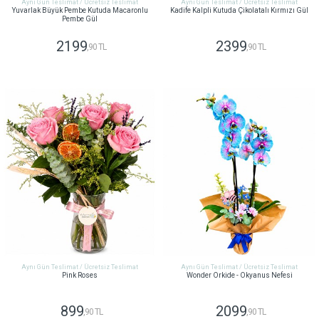
Aynı Gün Teslimat / Ücretsiz Teslimat
Aynı Gün Teslimat / Ücretsiz Teslimat
Yuvarlak Büyük Pembe Kutuda Macaronlu
Kadife Kalpli Kutuda Çikolatalı Kırmızı Gül
Pembe Gül
2199
2399
,90 TL
,90 TL
GÖNDER
GÖNDER
Aynı Gün Teslimat / Ücretsiz Teslimat
Aynı Gün Teslimat / Ücretsiz Teslimat
Pink Roses
Wonder Orkide - Okyanus Nefesi
899
2099
,90 TL
,90 TL