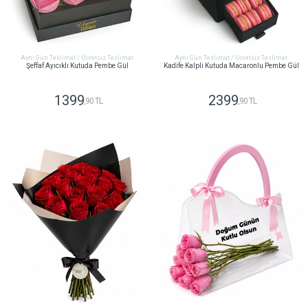
Aynı Gün Teslimat / Ücretsiz Teslimat
Aynı Gün Teslimat / Ücretsiz Teslimat
Şeffaf Ayıcıklı Kutuda Pembe Gül
Kadife Kalpli Kutuda Macaronlu Pembe Gül
1399
2399
,90 TL
,90 TL
GÖNDER
GÖNDER