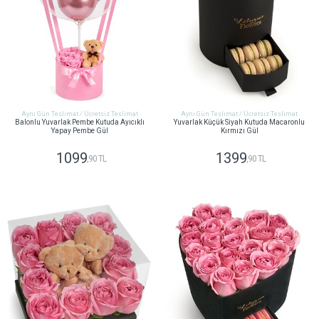
Aynı Gün Teslimat / Ücretsiz Teslimat
Aynı Gün Teslimat / Ücretsiz Teslimat
Balonlu Yuvarlak Pembe Kutuda Ayıcıklı
Yuvarlak Küçük Siyah Kutuda Macaronlu
Yapay Pembe Gül
Kırmızı Gül
1099
1399
,90 TL
,90 TL
GÖNDER
GÖNDER