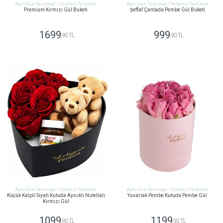
Aynı Gün Teslimat / Ücretsiz Teslimat
Aynı Gün Teslimat / Ücretsiz Teslimat
Premium Kırmızı Gül Buketi
Şeffaf Çantada Pembe Gül Buketi
1699
999
,90 TL
,90 TL
GÖNDER
GÖNDER
Aynı Gün Teslimat / Ücretsiz Teslimat
Aynı Gün Teslimat / Ücretsiz Teslimat
Küçük Kalpli Siyah Kutuda Ayıcıklı Nutellalı
Yuvarlak Pembe Kutuda Pembe Gül
Kırmızı Gül
1099
1199
,90 TL
,90 TL