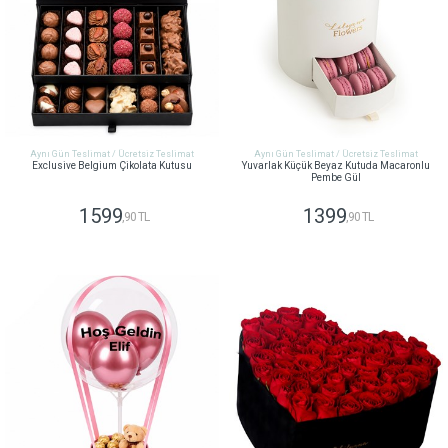
Aynı Gün Teslimat / Ücretsiz Teslimat
Aynı Gün Teslimat / Ücretsiz Teslimat
Exclusive Belgium Çikolata Kutusu
Yuvarlak Küçük Beyaz Kutuda Macaronlu
Pembe Gül
1599
1399
,90 TL
,90 TL
GÖNDER
GÖNDER