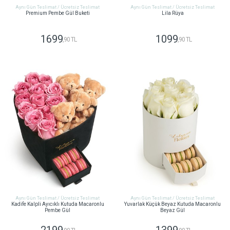
Aynı Gün Teslimat / Ücretsiz Teslimat
Aynı Gün Teslimat / Ücretsiz Teslimat
Premium Pembe Gül Buketi
Lila Rüya
1699
1099
,90 TL
,90 TL
GÖNDER
GÖNDER
Aynı Gün Teslimat / Ücretsiz Teslimat
Aynı Gün Teslimat / Ücretsiz Teslimat
Kadife Kalpli Ayıcıklı Kutuda Macaronlu
Yuvarlak Küçük Beyaz Kutuda Macaronlu
Pembe Gül
Beyaz Gül