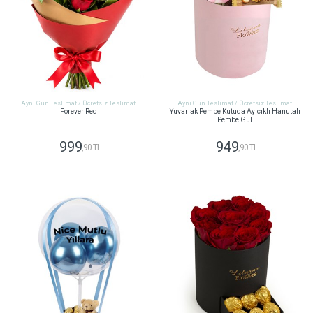
Aynı Gün Teslimat / Ücretsiz Teslimat
Aynı Gün Teslimat / Ücretsiz Teslimat
Forever Red
Yuvarlak Pembe Kutuda Ayıcıklı Hanutalı
Pembe Gül
999
949
,90 TL
,90 TL
GÖNDER
GÖNDER