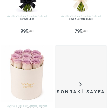
Aynı Gün Teslimat / Ücretsiz Teslimat
Aynı Gün Teslimat / Ücretsiz Teslimat
Forever Lilac
Beyaz Gerbera Buketi
999
799
,90 TL
,90 TL
GÖNDER
GÖNDER
SONRAKI SAYFA
Aynı Gün Teslimat / Ücretsiz Teslimat