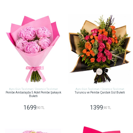
GÖNDER
GÖNDER
Aynı Gün Teslimat / Ücretsiz Teslimat
Aynı Gün Teslimat / Ücretsiz Teslimat
Pembe Ambalajda 5 Adet Pembe Şakayık
Turuncu ve Pembe Çardak Gül Buketi
Buketi
1699
1399
,90 TL
,90 TL
GÖNDER
GÖNDER