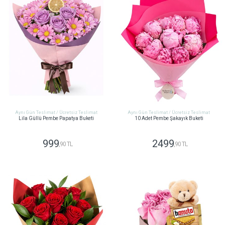
Aynı Gün Teslimat / Ücretsiz Teslimat
Aynı Gün Teslimat / Ücretsiz Teslimat
Lila Güllü Pembe Papatya Buketi
10 Adet Pembe Şakayık Buketi
999
2499
,90 TL
,90 TL
GÖNDER
GÖNDER