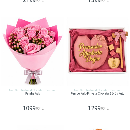
2199
1399
,90 TL
,90 TL
GÖNDER
GÖNDER
Aynı Gün Teslimat / Ücretsiz Teslimat
Aynı Gün Teslimat / Ücretsiz Teslimat
Pembe Aşk
Pembe Kalp Pinyata Çikolata Büyük Kutu
1099
1299
,90 TL
,90 TL
GÖNDER
GÖNDER