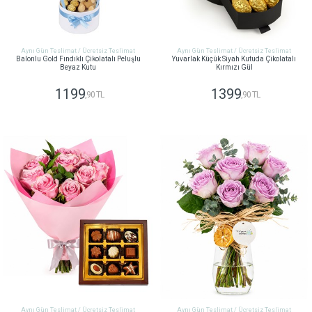
Aynı Gün Teslimat / Ücretsiz Teslimat
Aynı Gün Teslimat / Ücretsiz Teslimat
Balonlu Gold Fındıklı Çikolatalı Peluşlu
Yuvarlak Küçük Siyah Kutuda Çikolatalı
Beyaz Kutu
Kırmızı Gül
1199
1399
,90 TL
,90 TL
GÖNDER
GÖNDER
Aynı Gün Teslimat / Ücretsiz Teslimat
Aynı Gün Teslimat / Ücretsiz Teslimat