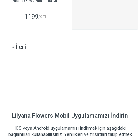
Yuvarlak Beyaz Kutuda Lila Gül
1199
,90 TL
GÖNDER
Next
» İleri
Lilyana Flowers Mobil Uygulamamızı İndirin
IOS veya Android uygulamamızı indirmek için aşağıdaki
bağlantıları kullanabilirsiniz. Yenilikleri ve fırsatları takip etmek