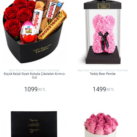
Aynı Gün Teslimat / Ücretsiz Teslimat
Aynı Gün Teslimat / Ücretsiz Teslimat
Küçük Kalpli Siyah Kutuda Çikolatalı Kırmızı
Teddy Bear Pembe
Gül
1099
1499
,90 TL
,90 TL
GÖNDER
GÖNDER