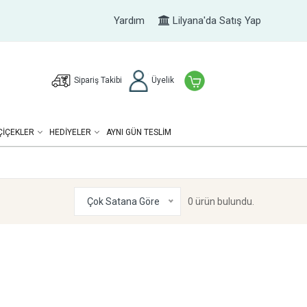
Yardım
Lilyana'da Satış Yap
Sipariş Takibi
Üyelik
ÇIÇEKLER
HEDIYELER
AYNI GÜN TESLİM
Çok Satana Göre
0 ürün bulundu.